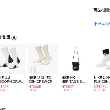
匯豐（
全盈+PAY
聯邦商
商品相關分
元大商
AFTEE先
玉山商
品牌
AD
相關說明
分享
台新國
【關於「A
運動配件
台灣樂
AFTEE
便利好安
運動類型
運送方式
價購 (9)
１．簡單
２．便利
促銷活動
7-11取貨
３．安心
每筆NT$1
【「AFT
宅配
１．於結帳
付」結帳
每筆NT$1
２．訂單
３．收到繳
付款後門
KE U J
NIKE U NK ED
NIKE NK
NIKE U N
／ATM／
NICORN CRW
CSH CREW 2P-
HERITAGE S
PLS CSH 
每筆NT$1
※ 請注意
R -160 男女 中
144 EMBRDY 男
SMIT 男女 側背包
144 DBL
$446
NT$365
NT$527
NT$284
絡購買商品
襪 FZ3393100
女 短統襪
BA5871010
襪 DH405
$550
NT$450
NT$650
NT$350
先享後付
FZ3073133
※ 交易是
是否繳費成
付客戶支