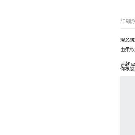
詳細
燈芯絨
由柔軟
這款 
你根據