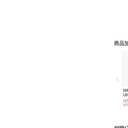
商品加
NI
U
1P
NT
統
NT