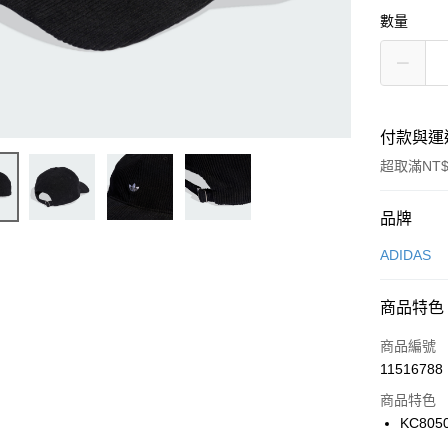
數量
付款與運
超取滿NT$
付款方式
品牌
信用卡一
ADIDAS
信用卡分
商品特色
3 期 
商品編號
合作金
LINE Pay
11516788
華南商
Apple Pay
上海商
商品特色
國泰世
KC805
悠遊付
臺灣中