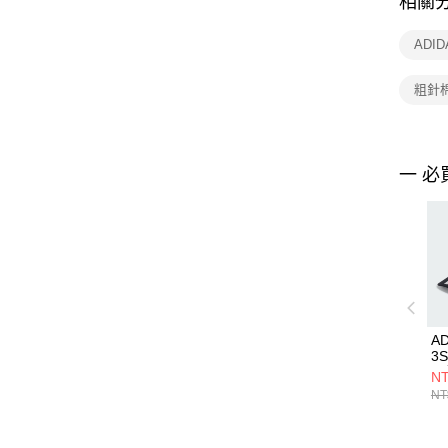
相關
ADI
粗針
一 必
AD
3
閒
NT
NT