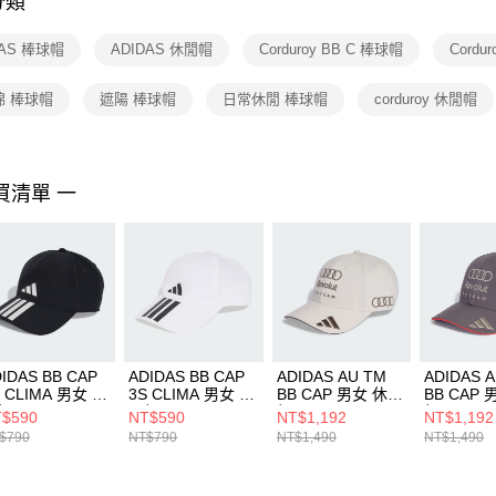
分類
【注意事
１．透過由
DAS 棒球帽
ADIDAS 休閒帽
Corduroy BB C 棒球帽
Cordu
交易，需
求債權轉
２．關於
棉 棒球帽
遮陽 棒球帽
日常休閒 棒球帽
corduroy 休閒帽
https://aft
３．未成
「AFTE
任。
買清單 一
４．使用「
即時審查
結果請求
５．嚴禁
形，恩沛
動。
IDAS BB CAP
ADIDAS BB CAP
ADIDAS AU TM
ADIDAS 
S CLIMA 男女 休
3S CLIMA 男女 休
BB CAP 男女 休閒
BB CAP
帽 JY0938
閒帽 JM5344
帽 KF0714
帽 KF071
$590
NT$590
NT$1,192
NT$1,192
$790
NT$790
NT$1,490
NT$1,490