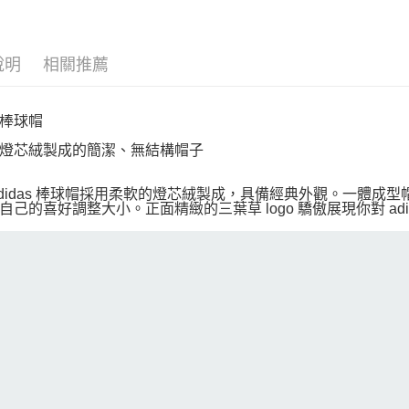
說明
相關推薦
棒球帽
燈芯絨製成的簡潔、無結構帽子
adidas 棒球帽採用柔軟的燈芯絨製成，具備經典外觀。一體成
自己的喜好調整大小。正面精緻的三葉草 logo 驕傲展現你對 adi