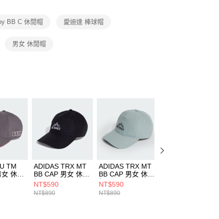
項】
恩沛科技股份有限公司提供之「AFTEE先享後付」服務完成之
roy BB C 休閒帽
愛迪達 棒球帽
依本服務之必要範圍內提供個人資料，並將交易相關給付款項請
讓予恩沛科技股份有限公司。
個人資料處理事宜，請瀏覽以下網址：
男女 休閒帽
ee.tw/terms/#terms3
年的使用者請事先徵得法定代理人或監護人之同意方可使用
E先享後付」，若未經同意申辦者引起之損失，本公司不負相關責
AFTEE先享後付」時，將依據個別帳號之用戶狀況，依本公司
核予不同之上限額度；若仍有額度不足之情形，本公司將視審查
用戶進行身份認證。
一人註冊多個帳號或使用他人資訊註冊。若發現惡意使用之情
科技股份有限公司將有權停止該用戶之使用額度並採取法律行
AU TM
ADIDAS TRX MT
ADIDAS TRX MT
ADIDAS METAL
 男女 休閒
BB CAP 男女 休閒
BB CAP 男女 休閒
TRE BBCAP 男女
3
帽 JJ1477
帽 JD3416
休閒帽 IS2999
NT$590
NT$590
NT$872
NT$890
NT$890
NT$1,090