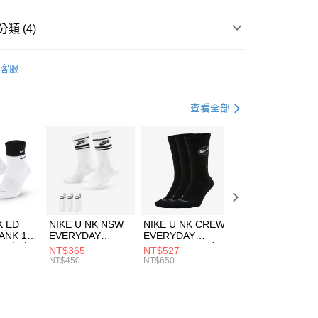
台灣）商業銀行
華泰商業銀行
業銀行
遠東國際商業銀行
類 (4)
業銀行
永豐商業銀行
享後付
業銀行
星展（台灣）商業銀行
IDAS
配件
客服
際商業銀行
中國信託商業銀行
FTEE先享後付」】
帽款
休閒帽
天信用卡公司
先享後付是「在收到商品之後才付款」的支付方式。 讓您購物簡單
心！
休閒戶外
配件
查看全部
：不需註冊會員、不需綁卡、不需儲值。
：只要手機號碼，簡訊認證，即可結帳。
夏日休閒帽款｜最低5折
(快速到店)
：先確認商品／服務後，再付款。
00，滿NT$1,500(含以上)免運費
EE先享後付」結帳流程】
方式選擇「AFTEE先享後付」後，將跳轉至「AFTEE先享後
頁面，進行簡訊認證並確認金額後，即可完成結帳。
00，滿NT$1,500(含以上)免運費
成立數日內，您將收到繳費通知簡訊。
費通知簡訊後14天內，點擊此簡訊中的連結，可透過四大超商
市自取
K ED
NIKE U NK NSW
NIKE U NK CREW
NIKE U NK
網路銀行／等多元方式進行付款，方視為交易完成。
ANK 1P
EVERYDAY
EVERYDAY
EVERYDAY LTW
00，滿NT$1,500(含以上)免運費
：結帳手續完成當下不需立刻繳費，但若您需要取消訂單，請聯
 男 中統
ESSENTIAL CR
BBALL 3PR 男女
ANKLE 3PR 男女
NT$365
NT$527
NT$365
的店家。未經商家同意取消之訂單仍視為有效，需透過AFTEE
8104
男女 短統襪
長統襪
踝襪 SX7677010
NT$450
NT$650
NT$450
繳納相關費用。
DX5089103
DA2123010
否成功請以「AFTEE先享後付 」之結帳頁面顯示為準，若有關於
功／繳費後需取消欲退款等相關疑問，請聯繫「AFTEE先享後
援中心」
https://netprotections.freshdesk.com/support/home