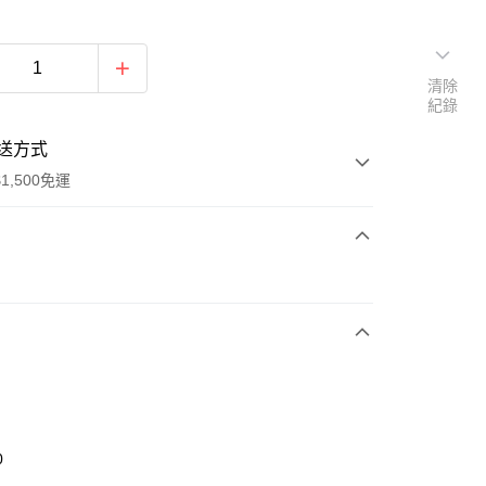
清除
紀錄
送方式
1,500免運
次付款
期付款
0 利率 每期
NT$363
21家銀行
庫商業銀行
第一商業銀行
業銀行
彰化商業銀行
業儲蓄銀行
台北富邦商業銀行
華商業銀行
兆豐國際商業銀行
0
小企業銀行
台中商業銀行