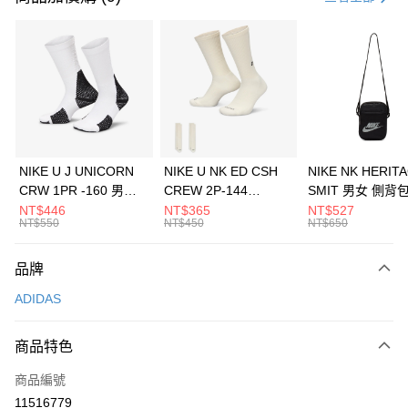
信用卡分期付款
3 期 0 利率 每期
NT$763
21家銀行
合作金庫商業銀行
第一商業銀行
LINE Pay
華南商業銀行
彰化商業銀行
Apple Pay
上海商業儲蓄銀行
台北富邦商業銀行
國泰世華商業銀行
兆豐國際商業銀行
悠遊付
臺灣中小企業銀行
台中商業銀行
NIKE U J UNICORN
NIKE U NK ED CSH
NIKE NK HERIT
匯豐（台灣）商業銀行
華泰商業銀行
CRW 1PR -160 男女
CREW 2P-144
SMIT 男女 側背
全盈+PAY
聯邦商業銀行
遠東國際商業銀行
中統襪 FZ3393100
EMBRDY 男女 短統襪
BA5871010
NT$446
NT$365
NT$527
元大商業銀行
永豐商業銀行
NT$550
NT$450
NT$650
AFTEE先享後付
FZ3073133
玉山商業銀行
星展（台灣）商業銀行
相關說明
台新國際商業銀行
中國信託商業銀行
品牌
【關於「AFTEE先享後付」】
台灣樂天信用卡公司
AFTEE先享後付是「在收到商品之後才付款」的支付方式。 讓您購物簡單
運送方式
ADIDAS
便利好安心！
１．簡單：不需註冊會員、不需綁卡、不需儲值。
7-11取貨(快速到店)
２．便利：只要手機號碼，簡訊認證，即可結帳。
商品特色
每筆NT$100，滿NT$1,500(含以上)免運費
３．安心：先確認商品／服務後，再付款。
商品編號
宅配
【「AFTEE先享後付」結帳流程】
１．於結帳方式選擇「AFTEE先享後付」後，將跳轉至「AFTEE先享後付」
11516779
每筆NT$100，滿NT$1,500(含以上)免運費