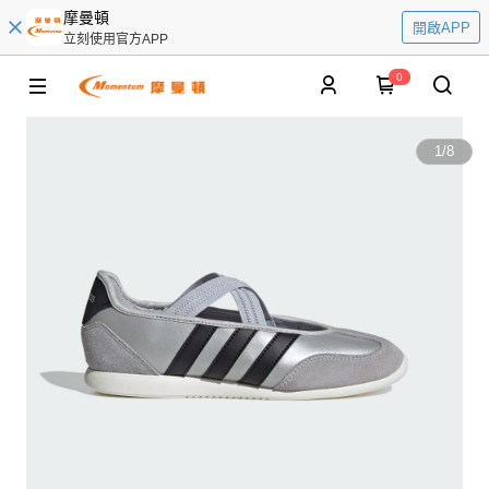
摩曼頓
開啟APP
立刻使用官方APP
0
1
/
8