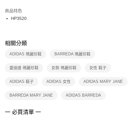
結帳頁面，進行簡訊認證並確認金額後，即可完成結帳。
２．訂單成立數日內，您將收到繳費通知簡訊。
商品特色
付款後門市自取
３．收到繳費通知簡訊後14天內，點擊此簡訊中的連結，可透過四大超商／
HP3520
每筆NT$100，滿NT$1,500(含以上)免運費
ATM／網路銀行／等多元方式進行付款，方視為交易完成。
※ 請注意：結帳手續完成當下不需立刻繳費，但若您需要取消訂單，請聯絡
購買商品的店家。未經商家同意取消之訂單仍視為有效，需透過AFTEE先享
後付繳納相關費用。
※ 交易是否成功請以「AFTEE先享後付 」之結帳頁面顯示為準，若有關於
相關分類
是否繳費成功／繳費後需取消欲退款等相關疑問，請聯繫「AFTEE先享後付
客戶支援中心」
https://netprotections.freshdesk.com/support/home
ADIDAS 瑪麗珍鞋
BARREDA 瑪麗珍鞋
【注意事項】
愛迪達 瑪麗珍鞋
女款 瑪麗珍鞋
女性 鞋子
１．透過由恩沛科技股份有限公司提供之「AFTEE先享後付」服務完成之交
易，需依本服務之必要範圍內提供個人資料，並將交易相關給付款項請求債
權轉讓予恩沛科技股份有限公司。
ADIDAS 鞋子
ADIDAS 女性
ADIDAS MARY JANE
２．關於個人資料處理事宜，請瀏覽以下網址：
https://aftee.tw/terms/#terms3
BARREDA MARY JANE
ADIDAS BARREDA
３．未成年的使用者請事先徵得法定代理人或監護人之同意方可使用
「AFTEE先享後付」，若未經同意申辦者引起之損失，本公司不負相關責
任。
一 必買清單 一
４．使用「AFTEE先享後付」時，將依據個別帳號之用戶狀況，依本公司即
時審查核予不同之上限額度；若仍有額度不足之情形，本公司將視審查結果
請求用戶進行身份認證。
５．嚴禁一人註冊多個帳號或使用他人資訊註冊。若發現惡意使用之情形，
恩沛科技股份有限公司將有權停止該用戶之使用額度並採取法律行動。