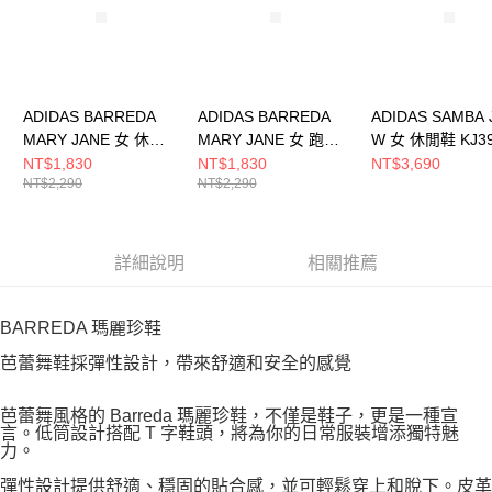
ADIDAS BARREDA
ADIDAS BARREDA
ADIDAS SAMBA 
MARY JANE 女 休閒
MARY JANE 女 跑步
W 女 休閒鞋 KJ3
鞋 HQ7398
鞋 JQ2127
NT$1,830
NT$1,830
NT$3,690
NT$2,290
NT$2,290
詳細說明
相關推薦
BARREDA 瑪麗珍鞋
芭蕾舞鞋採彈性設計，帶來舒適和安全的感覺
芭蕾舞風格的 Barreda 瑪麗珍鞋，不僅是鞋子，更是一種宣
言。低筒設計搭配 T 字鞋頭，將為你的日常服裝增添獨特魅
力。
彈性設計提供舒適、穩固的貼合感，並可輕鬆穿上和脫下。皮革