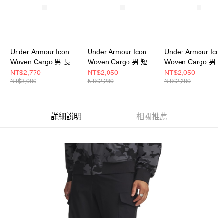
Under Armour Icon
Under Armour Icon
Under Armour Ic
Woven Cargo 男 長褲
Woven Cargo 男 短褲
Woven Cargo 
6010977-069
6009661-299
6009661-001
NT$2,770
NT$2,050
NT$2,050
NT$3,080
NT$2,280
NT$2,280
詳細說明
相關推薦