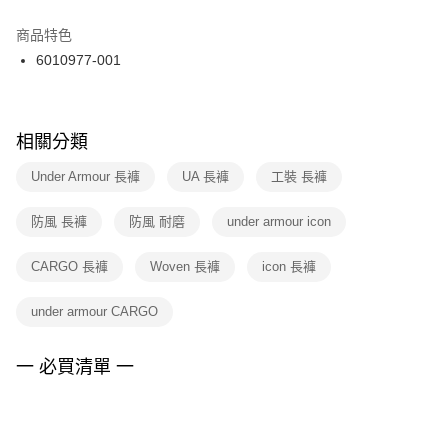
結帳頁面，進行簡訊認證並確認金額後，即可完成結帳。
２．訂單成立數日內，您將收到繳費通知簡訊。
商品特色
付款後門市自取
３．收到繳費通知簡訊後14天內，點擊此簡訊中的連結，可透過四大超商／
6010977-001
每筆NT$100，滿NT$1,500(含以上)免運費
ATM／網路銀行／等多元方式進行付款，方視為交易完成。
※ 請注意：結帳手續完成當下不需立刻繳費，但若您需要取消訂單，請聯絡
購買商品的店家。未經商家同意取消之訂單仍視為有效，需透過AFTEE先享
後付繳納相關費用。
※ 交易是否成功請以「AFTEE先享後付 」之結帳頁面顯示為準，若有關於
相關分類
是否繳費成功／繳費後需取消欲退款等相關疑問，請聯繫「AFTEE先享後付
客戶支援中心」
https://netprotections.freshdesk.com/support/home
Under Armour 長褲
UA 長褲
工裝 長褲
【注意事項】
防風 長褲
防風 耐磨
under armour icon
１．透過由恩沛科技股份有限公司提供之「AFTEE先享後付」服務完成之交
易，需依本服務之必要範圍內提供個人資料，並將交易相關給付款項請求債
權轉讓予恩沛科技股份有限公司。
CARGO 長褲
Woven 長褲
icon 長褲
２．關於個人資料處理事宜，請瀏覽以下網址：
https://aftee.tw/terms/#terms3
under armour CARGO
３．未成年的使用者請事先徵得法定代理人或監護人之同意方可使用
「AFTEE先享後付」，若未經同意申辦者引起之損失，本公司不負相關責
任。
一 必買清單 一
４．使用「AFTEE先享後付」時，將依據個別帳號之用戶狀況，依本公司即
時審查核予不同之上限額度；若仍有額度不足之情形，本公司將視審查結果
請求用戶進行身份認證。
５．嚴禁一人註冊多個帳號或使用他人資訊註冊。若發現惡意使用之情形，
恩沛科技股份有限公司將有權停止該用戶之使用額度並採取法律行動。