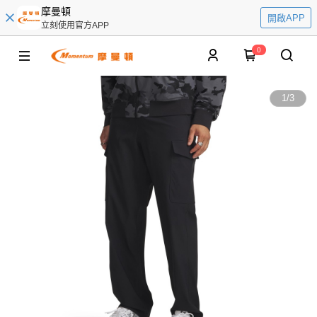
摩曼頓
開啟APP
立刻使用官方APP
0
1
/
3