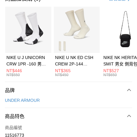
信用卡分期付款
3 期 0 利率 每期
NT$1,026
21家銀行
合作金庫商業銀行
第一商業銀行
LINE Pay
華南商業銀行
彰化商業銀行
Apple Pay
上海商業儲蓄銀行
台北富邦商業銀行
國泰世華商業銀行
兆豐國際商業銀行
悠遊付
臺灣中小企業銀行
台中商業銀行
NIKE U J UNICORN
NIKE U NK ED CSH
NIKE NK HERIT
匯豐（台灣）商業銀行
華泰商業銀行
CRW 1PR -160 男女
CREW 2P-144
SMIT 男女 側背
全盈+PAY
聯邦商業銀行
遠東國際商業銀行
中統襪 FZ3393100
EMBRDY 男女 短統襪
BA5871010
NT$446
NT$365
NT$527
元大商業銀行
永豐商業銀行
NT$550
NT$450
NT$650
AFTEE先享後付
FZ3073133
玉山商業銀行
星展（台灣）商業銀行
相關說明
台新國際商業銀行
中國信託商業銀行
品牌
【關於「AFTEE先享後付」】
台灣樂天信用卡公司
AFTEE先享後付是「在收到商品之後才付款」的支付方式。 讓您購物簡單
運送方式
UNDER ARMOUR
便利好安心！
１．簡單：不需註冊會員、不需綁卡、不需儲值。
7-11取貨(快速到店)
２．便利：只要手機號碼，簡訊認證，即可結帳。
商品特色
每筆NT$100，滿NT$1,500(含以上)免運費
３．安心：先確認商品／服務後，再付款。
商品編號
宅配
【「AFTEE先享後付」結帳流程】
１．於結帳方式選擇「AFTEE先享後付」後，將跳轉至「AFTEE先享後付」
11516773
每筆NT$100，滿NT$1,500(含以上)免運費