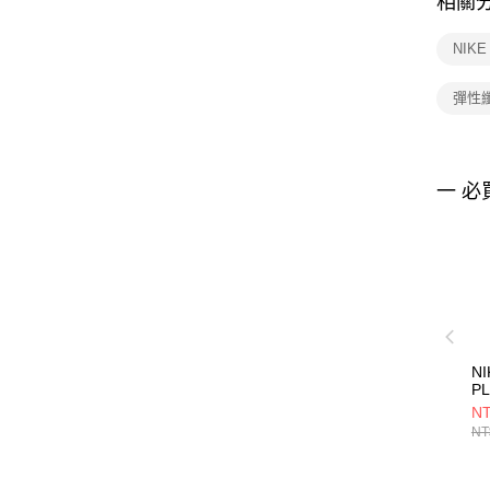
相關
NIK
彈性
一 必
NI
PL
1
NT
統
NT