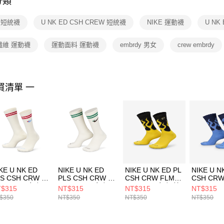
分類
【注意事
１．透過由
E 短統襪
U NK ED CSH CREW 短統襪
NIKE 運動襪
U NK
交易，需
求債權轉
２．關於
纖維 運動襪
運動面料 運動襪
embrdy 男女
crew embrdy
https://aft
３．未成
「AFTE
任。
買清單 一
４．使用「
即時審查
結果請求
５．嚴禁
形，恩沛
動。
KE U NK ED
NIKE U NK ED
NIKE U NK ED PL
NIKE U N
S CSH CRW 1P
PLS CSH CRW 1P
CSH CRW FLMS
CSH CRW
44 AF1 男女 短
144 AF1 男女 短
1P-144 男女 短統
1P-144 
$315
NT$315
NT$315
NT$315
襪 DQ9165134
統襪 DQ9165133
襪 IB2285010
襪 IB2285
$350
NT$350
NT$350
NT$350