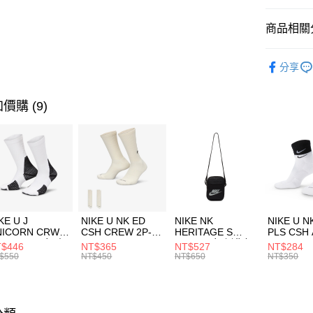
匯豐（
全盈+PAY
聯邦商
商品相關分
元大商
AFTEE先
玉山商
品牌
NI
相關說明
分享
台新國
【關於「A
運動配件
台灣樂
AFTEE
便利好安
運動類型
運送方式
價購 (9)
１．簡單
２．便利
7-11取貨
３．安心
每筆NT$1
【「AFT
宅配
１．於結帳
付」結帳
每筆NT$1
２．訂單
３．收到繳
付款後門
KE U J
NIKE U NK ED
NIKE NK
NIKE U N
／ATM／
NICORN CRW
CSH CREW 2P-
HERITAGE S
PLS CSH 
每筆NT$1
※ 請注意
R -160 男女 中
144 EMBRDY 男
SMIT 男女 側背包
144 DBL
$446
NT$365
NT$527
NT$284
絡購買商品
襪 FZ3393100
女 短統襪
BA5871010
襪 DH405
$550
NT$450
NT$650
NT$350
先享後付
FZ3073133
※ 交易是
是否繳費成
付客戶支