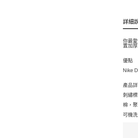
詳細
你最愛
置加厚
優點
Nike
產品詳
刺繡標
棉，聚
可機洗