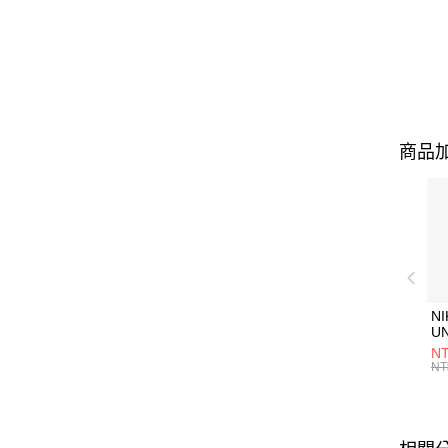
商品加
NI
U
1P
NT
統
NT