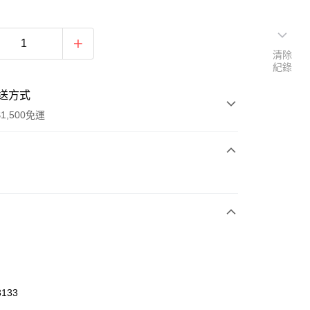
清除
紀錄
送方式
1,500免運
次付款
期付款
0 利率 每期
NT$150
21家銀行
庫商業銀行
第一商業銀行
業銀行
彰化商業銀行
業儲蓄銀行
台北富邦商業銀行
華商業銀行
兆豐國際商業銀行
3133
小企業銀行
台中商業銀行