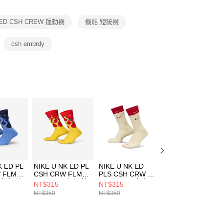
項】
恩沛科技股份有限公司提供之「AFTEE先享後付」服務完成之
 ED CSH CREW 運動襪
機能 短統襪
依本服務之必要範圍內提供個人資料，並將交易相關給付款項請
讓予恩沛科技股份有限公司。
個人資料處理事宜，請瀏覽以下網址：
csh embrdy
ee.tw/terms/#terms3
年的使用者請事先徵得法定代理人或監護人之同意方可使用
E先享後付」，若未經同意申辦者引起之損失，本公司不負相關責
AFTEE先享後付」時，將依據個別帳號之用戶狀況，依本公司
核予不同之上限額度；若仍有額度不足之情形，本公司將視審查
用戶進行身份認證。
一人註冊多個帳號或使用他人資訊註冊。若發現惡意使用之情
科技股份有限公司將有權停止該用戶之使用額度並採取法律行
K ED PL
NIKE U NK ED PL
NIKE U NK ED
NIKE U NK ED
 FLMS
CSH CRW FLMS
PLS CSH CRW 1P
PLS CSH CRW 1
男女 短統
1P-144 男女 短統
144 DBL 男女 短
144 DBL 男女 短
NT$315
NT$315
NT$190
410
襪 IB2285657
統襪 DD2795113
統襪 DD2795105
NT$350
NT$350
NT$350