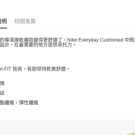
說明
相關推薦
的導濕速乾襪款變得更舒適了，Nike Everyday Cushione
設計，在最需要的地方提供承托力。
 Dri-FIT 技術，有助保持乾爽舒適。
情
誌
酯纖維，彈性纖維