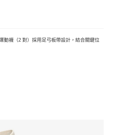
d 中筒運動襪（2 對）採用足弓板帶設計，結合關鍵位