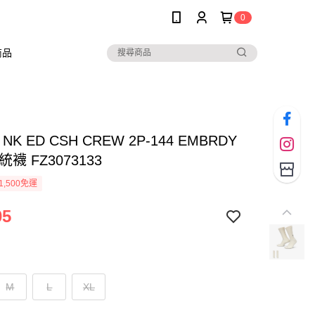
0
商品
U NK ED CSH CREW 2P-144 EMBRDY
襪 FZ3073133
1,500免運
05
M
L
XL