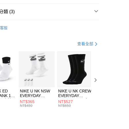
台灣）商業銀行
華泰商業銀行
業銀行
遠東國際商業銀行
類 (3)
業銀行
永豐商業銀行
享後付
業銀行
星展（台灣）商業銀行
KE
配件
客服
際商業銀行
中國信託商業銀行
FTEE先享後付」】
襪類
短筒襪
天信用卡公司
先享後付是「在收到商品之後才付款」的支付方式。 讓您購物簡單
心！
健身重訓
配件
查看全部
：不需註冊會員、不需綁卡、不需儲值。
：只要手機號碼，簡訊認證，即可結帳。
(快速到店)
：先確認商品／服務後，再付款。
00，滿NT$1,500(含以上)免運費
EE先享後付」結帳流程】
方式選擇「AFTEE先享後付」後，將跳轉至「AFTEE先享後
頁面，進行簡訊認證並確認金額後，即可完成結帳。
00，滿NT$1,500(含以上)免運費
成立數日內，您將收到繳費通知簡訊。
費通知簡訊後14天內，點擊此簡訊中的連結，可透過四大超商
市自取
K ED
NIKE U NK NSW
NIKE U NK CREW
NIKE U NK
網路銀行／等多元方式進行付款，方視為交易完成。
ANK 1P
EVERYDAY
EVERYDAY
EVERYDAY LTW
00，滿NT$1,500(含以上)免運費
：結帳手續完成當下不需立刻繳費，但若您需要取消訂單，請聯
 男 中統
ESSENTIAL CR
BBALL 3PR 男女
ANKLE 3PR 男女
NT$365
NT$527
NT$365
的店家。未經商家同意取消之訂單仍視為有效，需透過AFTEE
8104
男女 短統襪
長統襪
踝襪 SX7677010
NT$450
NT$650
NT$450
繳納相關費用。
DX5089103
DA2123010
否成功請以「AFTEE先享後付 」之結帳頁面顯示為準，若有關於
功／繳費後需取消欲退款等相關疑問，請聯繫「AFTEE先享後
援中心」
https://netprotections.freshdesk.com/support/home