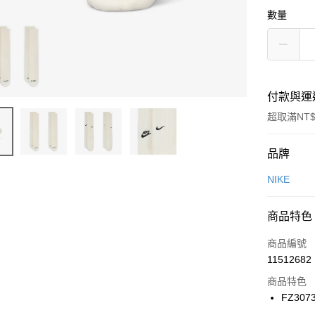
數量
付款與運
超取滿NT$
付款方式
品牌
信用卡一
NIKE
信用卡分
商品特色
3 期 
商品編號
合作金
LINE Pay
11512682
華南商
Apple Pay
上海商
商品特色
國泰世
FZ307
悠遊付
臺灣中