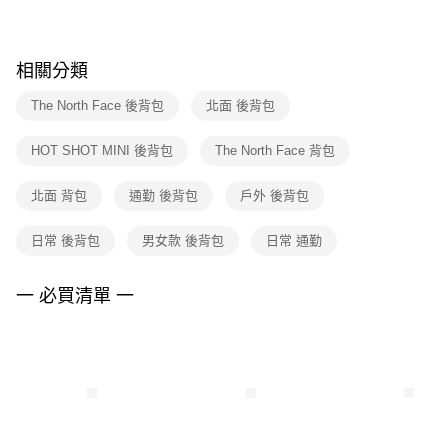
※ 請注意：結帳手續完成當下不需立刻繳費，但若您需要取消訂單，請聯絡
購買商品的店家。未經商家同意取消之訂單仍視為有效，需透過AFTEE先享
後付繳納相關費用。
※ 交易是否成功請以「AFTEE先享後付 」之結帳頁面顯示為準，若有關於
相關分類
是否繳費成功／繳費後需取消欲退款等相關疑問，請聯繫「AFTEE先享後付
客戶支援中心」
https://netprotections.freshdesk.com/support/home
The North Face 後背包
北面 後背包
【注意事項】
HOT SHOT MINI 後背包
The North Face 背包
１．透過由恩沛科技股份有限公司提供之「AFTEE先享後付」服務完成之交
易，需依本服務之必要範圍內提供個人資料，並將交易相關給付款項請求債
權轉讓予恩沛科技股份有限公司。
北面 背包
通勤 後背包
戶外 後背包
２．關於個人資料處理事宜，請瀏覽以下網址：
https://aftee.tw/terms/#terms3
日常 後背包
男女款 後背包
日常 通勤
３．未成年的使用者請事先徵得法定代理人或監護人之同意方可使用
「AFTEE先享後付」，若未經同意申辦者引起之損失，本公司不負相關責
任。
一 必買清單 一
４．使用「AFTEE先享後付」時，將依據個別帳號之用戶狀況，依本公司即
時審查核予不同之上限額度；若仍有額度不足之情形，本公司將視審查結果
請求用戶進行身份認證。
５．嚴禁一人註冊多個帳號或使用他人資訊註冊。若發現惡意使用之情形，
恩沛科技股份有限公司將有權停止該用戶之使用額度並採取法律行動。