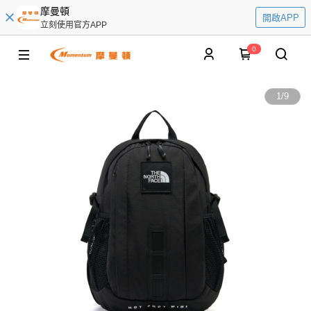
摩曼頓
開啟APP
立刻使用官方APP
0
1
/
9