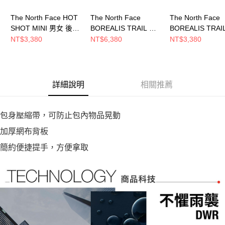
The North Face HOT
The North Face
The North Face
SHOT MINI 男女 後背
BOREALIS TRAIL 男
BOREALIS TRAIL
包 NF0A8GJJJN5
女 後背包
男女 後背包
NT$3,380
NT$6,380
NT$3,380
NF0A8E9Z0U3
NF0A8HRZRO5
詳細說明
相關推薦
包身壓縮帶，可防止包內物品晃動
加厚網布背板
簡約便捷提手，方便拿取