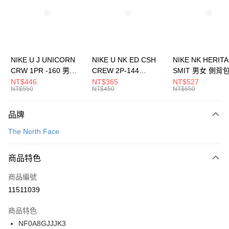
合作金庫商業銀行
第一商業銀行
LINE Pay
華南商業銀行
彰化商業銀行
Apple Pay
上海商業儲蓄銀行
台北富邦商業銀行
國泰世華商業銀行
兆豐國際商業銀行
悠遊付
臺灣中小企業銀行
台中商業銀行
NIKE U J UNICORN
NIKE U NK ED CSH
NIKE NK HERIT
匯豐（台灣）商業銀行
華泰商業銀行
CRW 1PR -160 男女
CREW 2P-144
SMIT 男女 側背
全盈+PAY
聯邦商業銀行
遠東國際商業銀行
中統襪 FZ3393100
EMBRDY 男女 短統襪
BA5871010
NT$446
NT$365
NT$527
元大商業銀行
永豐商業銀行
NT$550
NT$450
NT$650
AFTEE先享後付
FZ3073133
玉山商業銀行
星展（台灣）商業銀行
相關說明
台新國際商業銀行
中國信託商業銀行
品牌
【關於「AFTEE先享後付」】
台灣樂天信用卡公司
AFTEE先享後付是「在收到商品之後才付款」的支付方式。 讓您購物簡單
運送方式
The North Face
便利好安心！
１．簡單：不需註冊會員、不需綁卡、不需儲值。
7-11取貨(快速到店)
２．便利：只要手機號碼，簡訊認證，即可結帳。
商品特色
每筆NT$100，滿NT$1,500(含以上)免運費
３．安心：先確認商品／服務後，再付款。
商品編號
宅配
【「AFTEE先享後付」結帳流程】
１．於結帳方式選擇「AFTEE先享後付」後，將跳轉至「AFTEE先享後付」
11511039
每筆NT$100，滿NT$1,500(含以上)免運費
結帳頁面，進行簡訊認證並確認金額後，即可完成結帳。
２．訂單成立數日內，您將收到繳費通知簡訊。
商品特色
付款後門市自取
３．收到繳費通知簡訊後14天內，點擊此簡訊中的連結，可透過四大超商／
NF0A8GJJJK3
每筆NT$100，滿NT$1,500(含以上)免運費
ATM／網路銀行／等多元方式進行付款，方視為交易完成。