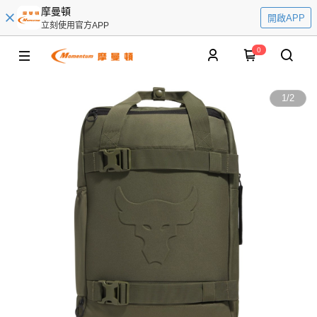
摩曼頓
開啟APP
立刻使用官方APP
0
1
/
2