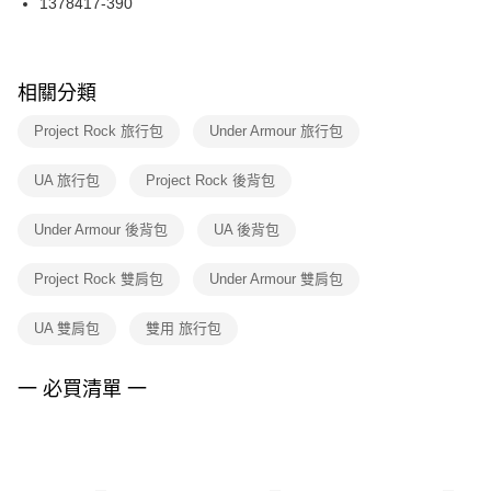
1378417-390
每筆NT$100，滿NT$1,500(含以上)免運費
ATM／網路銀行／等多元方式進行付款，方視為交易完成。
※ 請注意：結帳手續完成當下不需立刻繳費，但若您需要取消訂單，請聯絡
購買商品的店家。未經商家同意取消之訂單仍視為有效，需透過AFTEE先享
後付繳納相關費用。
※ 交易是否成功請以「AFTEE先享後付 」之結帳頁面顯示為準，若有關於
相關分類
是否繳費成功／繳費後需取消欲退款等相關疑問，請聯繫「AFTEE先享後付
客戶支援中心」
https://netprotections.freshdesk.com/support/home
Project Rock 旅行包
Under Armour 旅行包
【注意事項】
UA 旅行包
Project Rock 後背包
１．透過由恩沛科技股份有限公司提供之「AFTEE先享後付」服務完成之交
易，需依本服務之必要範圍內提供個人資料，並將交易相關給付款項請求債
權轉讓予恩沛科技股份有限公司。
Under Armour 後背包
UA 後背包
２．關於個人資料處理事宜，請瀏覽以下網址：
https://aftee.tw/terms/#terms3
Project Rock 雙肩包
Under Armour 雙肩包
３．未成年的使用者請事先徵得法定代理人或監護人之同意方可使用
「AFTEE先享後付」，若未經同意申辦者引起之損失，本公司不負相關責
任。
UA 雙肩包
雙用 旅行包
４．使用「AFTEE先享後付」時，將依據個別帳號之用戶狀況，依本公司即
時審查核予不同之上限額度；若仍有額度不足之情形，本公司將視審查結果
請求用戶進行身份認證。
一 必買清單 一
５．嚴禁一人註冊多個帳號或使用他人資訊註冊。若發現惡意使用之情形，
恩沛科技股份有限公司將有權停止該用戶之使用額度並採取法律行動。