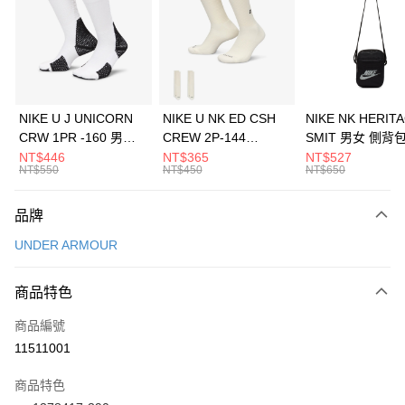
3 期 0 利率 每期
NT$1,026
21家銀行
合作金庫商業銀行
第一商業銀行
LINE Pay
華南商業銀行
彰化商業銀行
Apple Pay
上海商業儲蓄銀行
台北富邦商業銀行
國泰世華商業銀行
兆豐國際商業銀行
悠遊付
臺灣中小企業銀行
台中商業銀行
NIKE U J UNICORN
NIKE U NK ED CSH
NIKE NK HERIT
匯豐（台灣）商業銀行
華泰商業銀行
CRW 1PR -160 男女
CREW 2P-144
SMIT 男女 側背
全盈+PAY
聯邦商業銀行
遠東國際商業銀行
中統襪 FZ3393100
EMBRDY 男女 短統襪
BA5871010
NT$446
NT$365
NT$527
元大商業銀行
永豐商業銀行
NT$550
NT$450
NT$650
AFTEE先享後付
FZ3073133
玉山商業銀行
星展（台灣）商業銀行
相關說明
台新國際商業銀行
中國信託商業銀行
品牌
【關於「AFTEE先享後付」】
台灣樂天信用卡公司
AFTEE先享後付是「在收到商品之後才付款」的支付方式。 讓您購物簡單
運送方式
UNDER ARMOUR
便利好安心！
１．簡單：不需註冊會員、不需綁卡、不需儲值。
7-11取貨(快速到店)
２．便利：只要手機號碼，簡訊認證，即可結帳。
商品特色
每筆NT$100，滿NT$1,500(含以上)免運費
３．安心：先確認商品／服務後，再付款。
商品編號
宅配
【「AFTEE先享後付」結帳流程】
１．於結帳方式選擇「AFTEE先享後付」後，將跳轉至「AFTEE先享後付」
11511001
每筆NT$100，滿NT$1,500(含以上)免運費
結帳頁面，進行簡訊認證並確認金額後，即可完成結帳。
２．訂單成立數日內，您將收到繳費通知簡訊。
商品特色
付款後門市自取
３．收到繳費通知簡訊後14天內，點擊此簡訊中的連結，可透過四大超商／