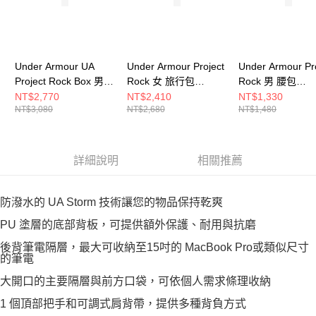
Under Armour UA
Under Armour Project
Under Armour Pr
Project Rock Box 男女
Rock 女 旅行包
Rock 男 腰包
雙用旅行包 1378417-
1376458-001
1376457-003
NT$2,770
NT$2,410
NT$1,330
NT$3,080
NT$2,680
NT$1,480
002
詳細說明
相關推薦
防潑水的 UA Storm 技術讓您的物品保持乾爽
PU 塗層的底部背板，可提供額外保護、耐用與抗磨
後背筆電隔層，最大可收納至15吋的 MacBook Pro或類似尺寸
的筆電
大開口的主要隔層與前方口袋，可依個人需求條理收納
1 個頂部把手和可調式肩背帶，提供多種背負方式