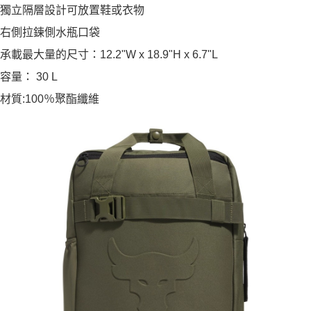
獨立隔層設計可放置鞋或衣物
右側拉鍊側水瓶口袋
承載最大量的尺寸：12.2"W x 18.9"H x 6.7"L
容量： 30 L
材質:100％聚酯纖維