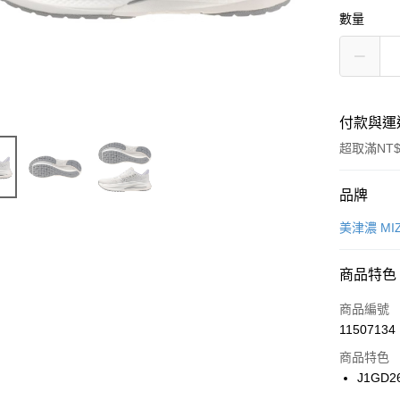
數量
付款與運
超取滿NT$
付款方式
品牌
信用卡一
美津濃 MI
信用卡分
商品特色
3 期 
商品編號
合作金
LINE Pay
11507134
華南商
Apple Pay
上海商
商品特色
國泰世
J1GD2
悠遊付
臺灣中