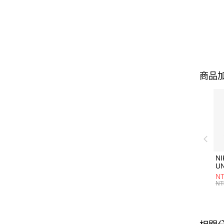
商品加
NI
U
1P
NT
統
NT