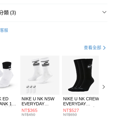
台灣）商業銀行
華泰商業銀行
業銀行
遠東國際商業銀行
類 (3)
業銀行
永豐商業銀行
享後付
業銀行
星展（台灣）商業銀行
ZUNO
客服
際商業銀行
中國信託商業銀行
FTEE先享後付」】
鞋類
跑步鞋/慢跑鞋
天信用卡公司
先享後付是「在收到商品之後才付款」的支付方式。 讓您購物簡單
心！
跑步訓練
鞋
查看全部
：不需註冊會員、不需綁卡、不需儲值。
：只要手機號碼，簡訊認證，即可結帳。
(快速到店)
：先確認商品／服務後，再付款。
00，滿NT$1,500(含以上)免運費
EE先享後付」結帳流程】
方式選擇「AFTEE先享後付」後，將跳轉至「AFTEE先享後
頁面，進行簡訊認證並確認金額後，即可完成結帳。
00，滿NT$1,500(含以上)免運費
成立數日內，您將收到繳費通知簡訊。
費通知簡訊後14天內，點擊此簡訊中的連結，可透過四大超商
市自取
K ED
NIKE U NK NSW
NIKE U NK CREW
NIKE U NK
網路銀行／等多元方式進行付款，方視為交易完成。
ANK 1P
EVERYDAY
EVERYDAY
EVERYDAY LTW
00，滿NT$1,500(含以上)免運費
：結帳手續完成當下不需立刻繳費，但若您需要取消訂單，請聯
 男 中統
ESSENTIAL CR
BBALL 3PR 男女
ANKLE 3PR 男女
NT$365
NT$527
NT$365
的店家。未經商家同意取消之訂單仍視為有效，需透過AFTEE
8104
男女 短統襪
長統襪
踝襪 SX7677010
NT$450
NT$650
NT$450
繳納相關費用。
DX5089103
DA2123010
否成功請以「AFTEE先享後付 」之結帳頁面顯示為準，若有關於
功／繳費後需取消欲退款等相關疑問，請聯繫「AFTEE先享後
援中心」
https://netprotections.freshdesk.com/support/home