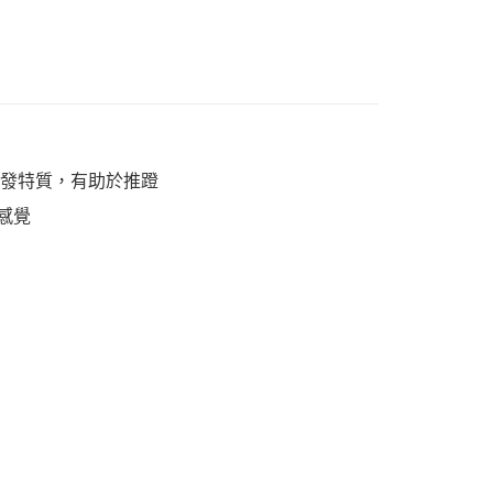
、高反發特質，有助於推蹬
步感覺