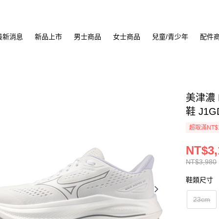
最新消息
新品上市
男士商品
女士商品
兒童/青少年
配件
美津濃 M
鞋 J1G
超取滿NT$
NT$3,
NT$3,980
鞋類尺寸
23cm