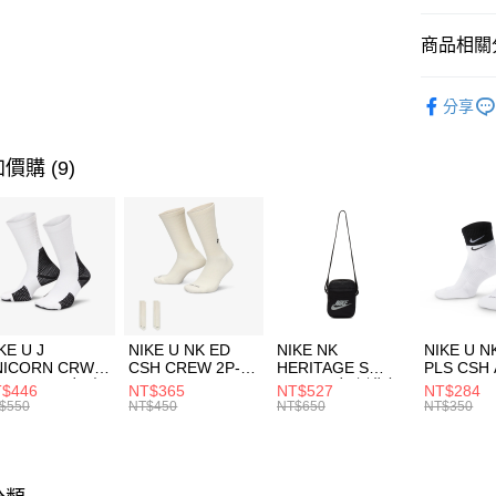
匯豐（
全盈+PAY
聯邦商
商品相關分
元大商
AFTEE先
玉山商
品牌
MI
相關說明
分享
台新國
【關於「A
女性商品
台灣樂
AFTEE
便利好安
運動類型
運送方式
價購 (9)
１．簡單
２．便利
7-11取貨
３．安心
每筆NT$1
【「AFT
宅配
１．於結帳
付」結帳
每筆NT$1
２．訂單
３．收到繳
付款後門
KE U J
NIKE U NK ED
NIKE NK
NIKE U N
／ATM／
NICORN CRW
CSH CREW 2P-
HERITAGE S
PLS CSH 
每筆NT$1
※ 請注意
R -160 男女 中
144 EMBRDY 男
SMIT 男女 側背包
144 DBL
$446
NT$365
NT$527
NT$284
絡購買商品
襪 FZ3393100
女 短統襪
BA5871010
襪 DH405
$550
NT$450
NT$650
NT$350
先享後付
FZ3073133
※ 交易是
是否繳費成
付客戶支