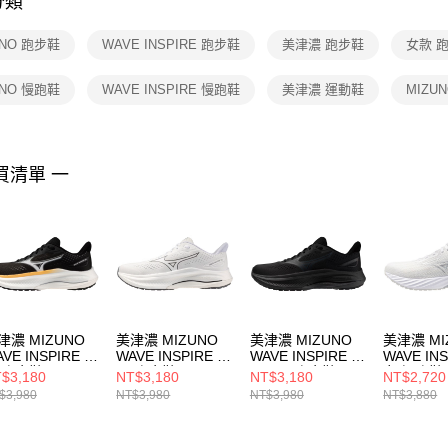
分類
【注意事
１．透過由
UNO 跑步鞋
WAVE INSPIRE 跑步鞋
美津濃 跑步鞋
女款 
交易，需
求債權轉
２．關於
UNO 慢跑鞋
WAVE INSPIRE 慢跑鞋
美津濃 運動鞋
MIZU
https://aft
３．未成
「AFTE
任。
買清單 一
４．使用「
即時審查
結果請求
５．嚴禁
形，恩沛
動。
津濃 MIZUNO
美津濃 MIZUNO
美津濃 MIZUNO
美津濃 MI
VE INSPIRE 22
WAVE INSPIRE 22
WAVE INSPIRE 22
WAVE INS
 跑步鞋
男 跑步鞋
SW 男 跑步鞋
女 慢跑鞋
$3,180
NT$3,180
NT$3,180
NT$2,720
GD264425
J1GC264407
J1GC264506
J1GD254
$3,980
NT$3,980
NT$3,980
NT$3,880