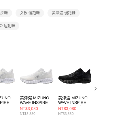
項】
恩沛科技股份有限公司提供之「AFTEE先享後付」服務完成之
跑步鞋
女款 慢跑鞋
美津濃 慢跑鞋
依本服務之必要範圍內提供個人資料，並將交易相關給付款項請
讓予恩沛科技股份有限公司。
個人資料處理事宜，請瀏覽以下網址：
NO 運動鞋
ee.tw/terms/#terms3
年的使用者請事先徵得法定代理人或監護人之同意方可使用
E先享後付」，若未經同意申辦者引起之損失，本公司不負相關責
AFTEE先享後付」時，將依據個別帳號之用戶狀況，依本公司
核予不同之上限額度；若仍有額度不足之情形，本公司將視審查
用戶進行身份認證。
一人註冊多個帳號或使用他人資訊註冊。若發現惡意使用之情
科技股份有限公司將有權停止該用戶之使用額度並採取法律行
ZUNO
美津濃 MIZUNO
美津濃 MIZUNO
美津濃 MIZUNO
PIRE 21
WAVE INSPIRE 21
WAVE INSPIRE 21
WAVE SKY 9 女 
2E 男 慢跑鞋
2E 男 慢跑鞋
步鞋 J1GD25027
NT$3,080
NT$3,080
NT$3,820
623
J1GC254504
J1GC254503
NT$3,880
NT$3,880
NT$4,780