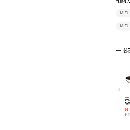
相關
MIZ
MIZ
一 必
美
WA
女
NT
J1
NT