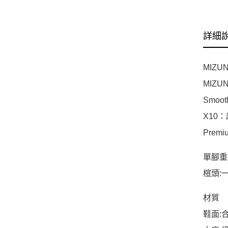
詳細
MIZ
MIZ
Smo
X10
Prem
單腳重量:
楦頭:一
材質
鞋面: