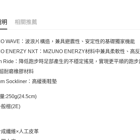
說明
相關推薦
UNO WAVE：波浪片構造，兼具避震性、安定性的基礎獨家機能
UNO ENERZY NXT：MIZUNO ENERZY材料中兼具柔軟性
oth Ride：降低跑步時足部產生的不穩定搖晃，實現更平順的跑
：超耐磨橡膠材料
ium Sockliner：高緩衝鞋墊
250g(24.5cm)
般楦(2E)
合成纖維×人工皮革