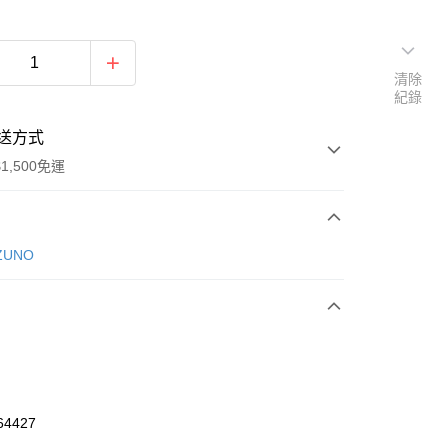
清除
紀錄
送方式
1,500免運
次付款
ZUNO
期付款
0 利率 每期
NT$1,326
21家銀行
庫商業銀行
第一商業銀行
業銀行
彰化商業銀行
業儲蓄銀行
台北富邦商業銀行
華商業銀行
兆豐國際商業銀行
64427
小企業銀行
台中商業銀行