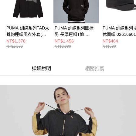
PUMA 訓練系列TAD大
PUMA 訓練系列圖樣
PUMA 訓練系列 
跳豹連帽風衣外套(M)
男 長厚連帽T恤
休閒帽 02616601
男 風衣外套 52673501
52762901
NT$1,370
NT$1,456
NT$464
NT$2,280
NT$2,080
NT$580
詳細說明
相關推薦