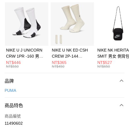
信用卡分期付款
3 期 0 利率 每期
NT$893
21家銀行
合作金庫商業銀行
第一商業銀行
LINE Pay
華南商業銀行
彰化商業銀行
Apple Pay
上海商業儲蓄銀行
台北富邦商業銀行
國泰世華商業銀行
兆豐國際商業銀行
悠遊付
臺灣中小企業銀行
台中商業銀行
NIKE U J UNICORN
NIKE U NK ED CSH
NIKE NK HERIT
匯豐（台灣）商業銀行
華泰商業銀行
CRW 1PR -160 男女
CREW 2P-144
SMIT 男女 側背
全盈+PAY
聯邦商業銀行
遠東國際商業銀行
中統襪 FZ3393100
EMBRDY 男女 短統襪
BA5871010
NT$446
NT$365
NT$527
元大商業銀行
永豐商業銀行
NT$550
NT$450
NT$650
AFTEE先享後付
FZ3073133
玉山商業銀行
星展（台灣）商業銀行
相關說明
台新國際商業銀行
中國信託商業銀行
品牌
【關於「AFTEE先享後付」】
台灣樂天信用卡公司
AFTEE先享後付是「在收到商品之後才付款」的支付方式。 讓您購物簡單
運送方式
PUMA
便利好安心！
１．簡單：不需註冊會員、不需綁卡、不需儲值。
7-11取貨(快速到店)
２．便利：只要手機號碼，簡訊認證，即可結帳。
商品特色
每筆NT$100，滿NT$1,500(含以上)免運費
３．安心：先確認商品／服務後，再付款。
商品編號
宅配
【「AFTEE先享後付」結帳流程】
１．於結帳方式選擇「AFTEE先享後付」後，將跳轉至「AFTEE先享後付」
11490602
每筆NT$100，滿NT$1,500(含以上)免運費
結帳頁面，進行簡訊認證並確認金額後，即可完成結帳。