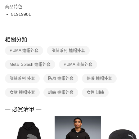
２．訂單成立數日內，您將收到繳費通知簡訊。
商品特色
付款後門市自取
３．收到繳費通知簡訊後14天內，點擊此簡訊中的連結，可透過四大超商／
51919901
每筆NT$100，滿NT$1,500(含以上)免運費
ATM／網路銀行／等多元方式進行付款，方視為交易完成。
※ 請注意：結帳手續完成當下不需立刻繳費，但若您需要取消訂單，請聯絡
購買商品的店家。未經商家同意取消之訂單仍視為有效，需透過AFTEE先享
後付繳納相關費用。
※ 交易是否成功請以「AFTEE先享後付 」之結帳頁面顯示為準，若有關於
相關分類
是否繳費成功／繳費後需取消欲退款等相關疑問，請聯繫「AFTEE先享後付
客戶支援中心」
https://netprotections.freshdesk.com/support/home
PUMA 連帽外套
訓練系列 連帽外套
【注意事項】
Metal Splash 連帽外套
PUMA 訓練外套
１．透過由恩沛科技股份有限公司提供之「AFTEE先享後付」服務完成之交
易，需依本服務之必要範圍內提供個人資料，並將交易相關給付款項請求債
權轉讓予恩沛科技股份有限公司。
訓練系列 外套
防風 連帽外套
保暖 連帽外套
２．關於個人資料處理事宜，請瀏覽以下網址：
https://aftee.tw/terms/#terms3
女款 連帽外套
訓練 連帽外套
女性 訓練
３．未成年的使用者請事先徵得法定代理人或監護人之同意方可使用
「AFTEE先享後付」，若未經同意申辦者引起之損失，本公司不負相關責
任。
一 必買清單 一
４．使用「AFTEE先享後付」時，將依據個別帳號之用戶狀況，依本公司即
時審查核予不同之上限額度；若仍有額度不足之情形，本公司將視審查結果
請求用戶進行身份認證。
５．嚴禁一人註冊多個帳號或使用他人資訊註冊。若發現惡意使用之情形，
恩沛科技股份有限公司將有權停止該用戶之使用額度並採取法律行動。