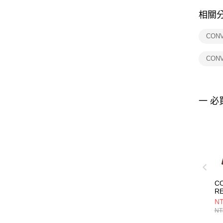
相關
CON
CON
一 必
C
R
P
NT
F
NT
T
F