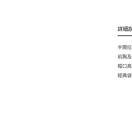
帽
J9
詳細
半開拉
前胸及
帽口高
經典袋