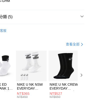
5-GHM
小企業銀行
台中商業銀行
台灣）商業銀行
華泰商業銀行
業銀行
遠東國際商業銀行
類 (5)
業銀行
永豐商業銀行
享後付
業銀行
星展（台灣）商業銀行
nverse
服飾
客服
際商業銀行
中國信託商業銀行
FTEE先享後付」】
上衣
連帽上衣
天信用卡公司
先享後付是「在收到商品之後才付款」的支付方式。 讓您購物簡單
心！
上衣
連帽上衣
查看全部
：不需註冊會員、不需綁卡、不需儲值。
：只要手機號碼，簡訊認證，即可結帳。
休閒戶外
服飾
(快速到店)
：先確認商品／服務後，再付款。
00，滿NT$1,500(含以上)免運費
兒童/青少年｜鞋服6折起
EE先享後付」結帳流程】
方式選擇「AFTEE先享後付」後，將跳轉至「AFTEE先享後
頁面，進行簡訊認證並確認金額後，即可完成結帳。
00，滿NT$1,500(含以上)免運費
成立數日內，您將收到繳費通知簡訊。
費通知簡訊後14天內，點擊此簡訊中的連結，可透過四大超商
市自取
K ED
NIKE U NK NSW
NIKE U NK CREW
NIKE U NK
網路銀行／等多元方式進行付款，方視為交易完成。
ANK 1P
EVERYDAY
EVERYDAY
EVERYDAY LTW
00，滿NT$1,500(含以上)免運費
：結帳手續完成當下不需立刻繳費，但若您需要取消訂單，請聯
 男 中統
ESSENTIAL CR
BBALL 3PR 男女
ANKLE 3PR 男女
NT$365
NT$527
NT$365
的店家。未經商家同意取消之訂單仍視為有效，需透過AFTEE
8104
男女 短統襪
長統襪
踝襪 SX7677010
NT$450
NT$650
NT$450
繳納相關費用。
DX5089103
DA2123010
否成功請以「AFTEE先享後付 」之結帳頁面顯示為準，若有關於
功／繳費後需取消欲退款等相關疑問，請聯繫「AFTEE先享後