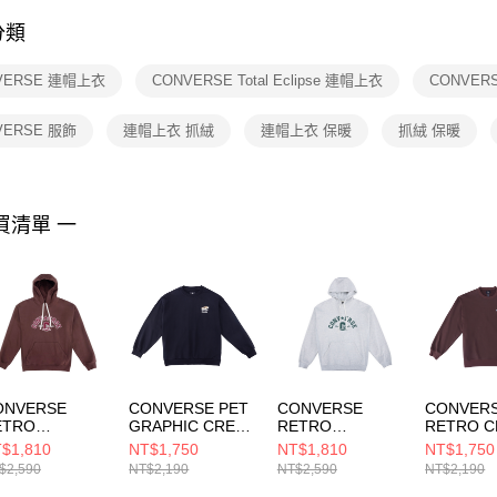
付客戶支
分類
【注意事
１．透過由
VERSE 連帽上衣
CONVERSE Total Eclipse 連帽上衣
CONVER
交易，需
求債權轉
２．關於
VERSE 服飾
連帽上衣 抓絨
連帽上衣 保暖
抓絨 保暖
https://aft
３．未成
「AFTE
任。
買清單 一
４．使用「
即時審查
結果請求
５．嚴禁
形，恩沛
動。
ONVERSE
CONVERSE PET
CONVERSE
CONVER
ETRO
GRAPHIC CREW
RETRO
RETRO 
ULLOVER
FLEECE TOP
PULLOVER
FLEECE 
$1,810
NT$1,750
NT$1,810
NT$1,750
LEECE TOP
ECLIPSE 男女 長
FLEECE TOP LT
TOTALLY
$2,590
NT$2,190
NT$2,590
NT$2,190
OTALLY
袖上衣 UCJ420-
RETRO GRAY 男
FUDGED
UDGED 男女 連
GHM
女 連帽上衣
袖上衣 UC