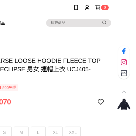
0
商品
RSE LOOSE HOODIE FLEECE TOP
 ECLIPSE 男女 連帽上衣 UCJ405-
1,500免運
070
S
M
L
XL
XXL