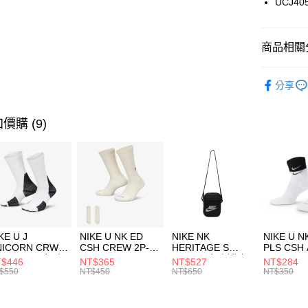
UCJ40
悠遊付
臺灣中
匯豐（
全盈+PAY
聯邦商
商品相關分
元大商
AFTEE先
玉山商
品牌
Co
相關說明
分享
台新國
【關於「A
男性商品
台灣樂
AFTEE
便利好安
女性商品
運送方式
價購 (9)
１．簡單
２．便利
運動類型
7-11取貨
３．安心
每筆NT$1
促銷活動
【「AFT
宅配
１．於結帳
付」結帳
每筆NT$1
２．訂單
３．收到繳
付款後門
KE U J
NIKE U NK ED
NIKE NK
NIKE U N
／ATM／
NICORN CRW
CSH CREW 2P-
HERITAGE S
PLS CSH 
每筆NT$1
※ 請注意
R -160 男女 中
144 EMBRDY 男
SMIT 男女 側背包
144 DBL
$446
NT$365
NT$527
NT$284
絡購買商品
襪 FZ3393100
女 短統襪
BA5871010
襪 DH405
$550
NT$450
NT$650
NT$350
先享後付
FZ3073133
※ 交易是
是否繳費成