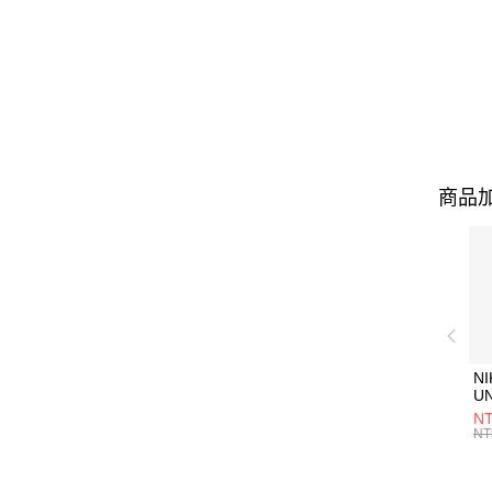
商品加
NI
U
1P
NT
統
NT