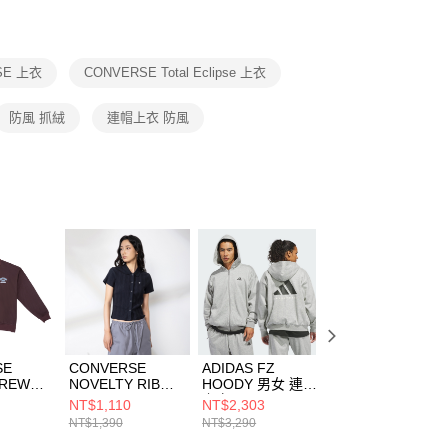
援中心」
https://netprotections.freshdesk.com/support/home
項】
恩沛科技股份有限公司提供之「AFTEE先享後付」服務完成之
SE 上衣
CONVERSE Total Eclipse 上衣
依本服務之必要範圍內提供個人資料，並將交易相關給付款項請
讓予恩沛科技股份有限公司。
個人資料處理事宜，請瀏覽以下網址：
防風 抓絨
連帽上衣 防風
ee.tw/terms/#terms3
年的使用者請事先徵得法定代理人或監護人之同意方可使用
E先享後付」，若未經同意申辦者引起之損失，本公司不負相關責
AFTEE先享後付」時，將依據個別帳號之用戶狀況，依本公司
核予不同之上限額度；若仍有額度不足之情形，本公司將視審查
用戶進行身份認證。
一人註冊多個帳號或使用他人資訊註冊。若發現惡意使用之情
科技股份有限公司將有權停止該用戶之使用額度並採取法律行
SE
CONVERSE
ADIDAS FZ
ADIDAS CLASSI
CREW
NOVELTY RIB
HOODY 男女 連帽
HOODIE 男女 連
TOP
POLO TOTAL
上衣 KB7562
帽上衣 JV7536
NT$1,110
NT$2,303
NT$1,883
ECLIPSE 女 短袖
NT$1,390
NT$3,290
NT$2,690
 男女 長
上衣 WCJ774-
J439-
GHM