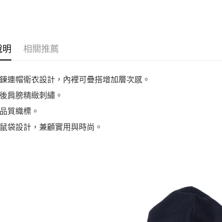
上衣 UCJ084-
UCJ084-GGN
J9T
T
說明
相關推薦
鍊連帽衛衣設計，內裡可疊搭增加層次感。
後肩膀精緻刺繡。
品質織標。
鼠袋設計，兼顧實用與時尚。