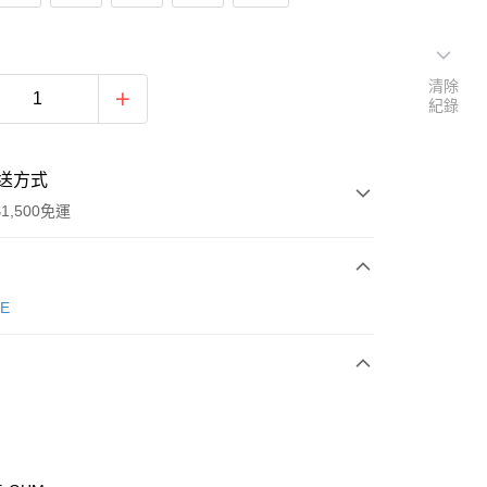
清除
紀錄
送方式
1,500免運
次付款
E
期付款
0 利率 每期
NT$863
21家銀行
庫商業銀行
第一商業銀行
業銀行
彰化商業銀行
業儲蓄銀行
台北富邦商業銀行
華商業銀行
兆豐國際商業銀行