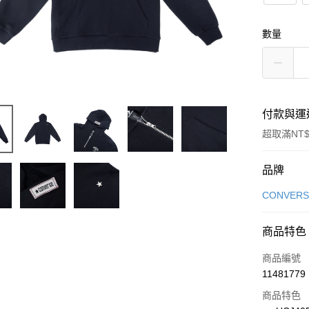
數量
付款與運
超取滿NT$
付款方式
品牌
信用卡一
CONVERS
信用卡分
商品特色
3 期 
商品編號
合作金
LINE Pay
11481779
華南商
Apple Pay
上海商
商品特色
國泰世