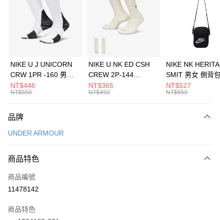
3 期 0 利率 每期
NT$660
21家銀行
合作金庫商業銀行
第一商業銀行
LINE Pay
華南商業銀行
彰化商業銀行
Apple Pay
上海商業儲蓄銀行
台北富邦商業銀行
國泰世華商業銀行
兆豐國際商業銀行
悠遊付
臺灣中小企業銀行
台中商業銀行
NIKE U J UNICORN
NIKE U NK ED CSH
NIKE NK HERIT
匯豐（台灣）商業銀行
華泰商業銀行
CRW 1PR -160 男女
CREW 2P-144
SMIT 男女 側背
全盈+PAY
聯邦商業銀行
遠東國際商業銀行
中統襪 FZ3393100
EMBRDY 男女 短統襪
BA5871010
NT$446
NT$365
NT$527
元大商業銀行
永豐商業銀行
NT$550
NT$450
NT$650
AFTEE先享後付
FZ3073133
玉山商業銀行
星展（台灣）商業銀行
相關說明
台新國際商業銀行
中國信託商業銀行
品牌
【關於「AFTEE先享後付」】
台灣樂天信用卡公司
AFTEE先享後付是「在收到商品之後才付款」的支付方式。 讓您購物簡單
運送方式
UNDER ARMOUR
便利好安心！
１．簡單：不需註冊會員、不需綁卡、不需儲值。
7-11取貨(快速到店)
２．便利：只要手機號碼，簡訊認證，即可結帳。
商品特色
每筆NT$100，滿NT$1,500(含以上)免運費
３．安心：先確認商品／服務後，再付款。
商品編號
宅配
【「AFTEE先享後付」結帳流程】
１．於結帳方式選擇「AFTEE先享後付」後，將跳轉至「AFTEE先享後付」
11478142
每筆NT$100，滿NT$1,500(含以上)免運費
結帳頁面，進行簡訊認證並確認金額後，即可完成結帳。
２．訂單成立數日內，您將收到繳費通知簡訊。
商品特色
付款後門市自取
３．收到繳費通知簡訊後14天內，點擊此簡訊中的連結，可透過四大超商／