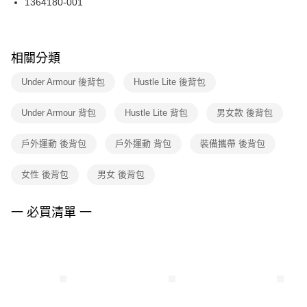
1364180-001
每筆NT$100，滿NT$1,500(含以上)免運費
ATM／網路銀行／等多元方式進行付款，方視為交易完成。
※ 請注意：結帳手續完成當下不需立刻繳費，但若您需要取消訂單，請聯絡
購買商品的店家。未經商家同意取消之訂單仍視為有效，需透過AFTEE先享
後付繳納相關費用。
※ 交易是否成功請以「AFTEE先享後付 」之結帳頁面顯示為準，若有關於
相關分類
是否繳費成功／繳費後需取消欲退款等相關疑問，請聯繫「AFTEE先享後付
客戶支援中心」
https://netprotections.freshdesk.com/support/home
Under Armour 後背包
Hustle Lite 後背包
【注意事項】
Under Armour 背包
Hustle Lite 背包
男女款 後背包
１．透過由恩沛科技股份有限公司提供之「AFTEE先享後付」服務完成之交
易，需依本服務之必要範圍內提供個人資料，並將交易相關給付款項請求債
權轉讓予恩沛科技股份有限公司。
戶外運動 後背包
戶外運動 背包
裝備攜帶 後背包
２．關於個人資料處理事宜，請瀏覽以下網址：
https://aftee.tw/terms/#terms3
女性 後背包
男女 後背包
３．未成年的使用者請事先徵得法定代理人或監護人之同意方可使用
「AFTEE先享後付」，若未經同意申辦者引起之損失，本公司不負相關責
任。
一 必買清單 一
４．使用「AFTEE先享後付」時，將依據個別帳號之用戶狀況，依本公司即
時審查核予不同之上限額度；若仍有額度不足之情形，本公司將視審查結果
請求用戶進行身份認證。
５．嚴禁一人註冊多個帳號或使用他人資訊註冊。若發現惡意使用之情形，
恩沛科技股份有限公司將有權停止該用戶之使用額度並採取法律行動。