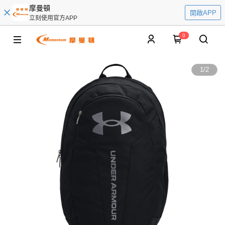
摩曼頓
開啟APP
立刻使用官方APP
0
1
/
2