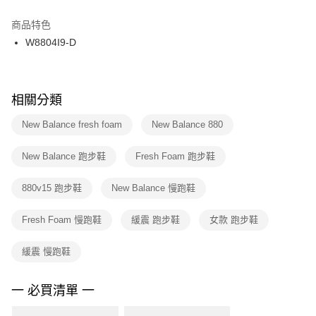
結帳頁面，進行簡訊認證並確認金額後，即可完成結帳。
２．訂單成立數日內，您將收到繳費通知簡訊。
商品特色
付款後門市自取
３．收到繳費通知簡訊後14天內，點擊此簡訊中的連結，可透過四大超商／
W8804I9-D
每筆NT$100，滿NT$1,500(含以上)免運費
ATM／網路銀行／等多元方式進行付款，方視為交易完成。
※ 請注意：結帳手續完成當下不需立刻繳費，但若您需要取消訂單，請聯絡
購買商品的店家。未經商家同意取消之訂單仍視為有效，需透過AFTEE先享
後付繳納相關費用。
※ 交易是否成功請以「AFTEE先享後付 」之結帳頁面顯示為準，若有關於
相關分類
是否繳費成功／繳費後需取消欲退款等相關疑問，請聯繫「AFTEE先享後付
客戶支援中心」
https://netprotections.freshdesk.com/support/home
New Balance fresh foam
New Balance 880
【注意事項】
New Balance 跑步鞋
Fresh Foam 跑步鞋
１．透過由恩沛科技股份有限公司提供之「AFTEE先享後付」服務完成之交
易，需依本服務之必要範圍內提供個人資料，並將交易相關給付款項請求債
權轉讓予恩沛科技股份有限公司。
880v15 跑步鞋
New Balance 慢跑鞋
２．關於個人資料處理事宜，請瀏覽以下網址：
https://aftee.tw/terms/#terms3
Fresh Foam 慢跑鞋
緩震 跑步鞋
女款 跑步鞋
３．未成年的使用者請事先徵得法定代理人或監護人之同意方可使用
「AFTEE先享後付」，若未經同意申辦者引起之損失，本公司不負相關責
任。
緩震 慢跑鞋
４．使用「AFTEE先享後付」時，將依據個別帳號之用戶狀況，依本公司即
時審查核予不同之上限額度；若仍有額度不足之情形，本公司將視審查結果
請求用戶進行身份認證。
一 必買清單 一
５．嚴禁一人註冊多個帳號或使用他人資訊註冊。若發現惡意使用之情形，
恩沛科技股份有限公司將有權停止該用戶之使用額度並採取法律行動。