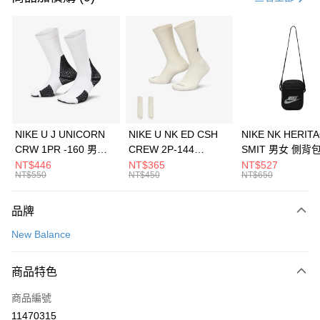
信用卡分期付款
3 期 0 利率 每期
NT$1,226
21家銀行
合作金庫商業銀行
第一商業銀行
LINE Pay
華南商業銀行
彰化商業銀行
Apple Pay
上海商業儲蓄銀行
台北富邦商業銀行
國泰世華商業銀行
兆豐國際商業銀行
悠遊付
臺灣中小企業銀行
台中商業銀行
NIKE U J UNICORN
NIKE U NK ED CSH
NIKE NK HERIT
匯豐（台灣）商業銀行
華泰商業銀行
CRW 1PR -160 男女
CREW 2P-144
SMIT 男女 側背
全盈+PAY
聯邦商業銀行
遠東國際商業銀行
中統襪 FZ3393100
EMBRDY 男女 短統襪
BA5871010
NT$446
NT$365
NT$527
元大商業銀行
永豐商業銀行
NT$550
NT$450
NT$650
AFTEE先享後付
FZ3073133
玉山商業銀行
星展（台灣）商業銀行
相關說明
台新國際商業銀行
中國信託商業銀行
品牌
【關於「AFTEE先享後付」】
台灣樂天信用卡公司
AFTEE先享後付是「在收到商品之後才付款」的支付方式。 讓您購物簡單
運送方式
New Balance
便利好安心！
１．簡單：不需註冊會員、不需綁卡、不需儲值。
7-11取貨(快速到店)
２．便利：只要手機號碼，簡訊認證，即可結帳。
商品特色
每筆NT$100，滿NT$1,500(含以上)免運費
３．安心：先確認商品／服務後，再付款。
商品編號
宅配
【「AFTEE先享後付」結帳流程】
１．於結帳方式選擇「AFTEE先享後付」後，將跳轉至「AFTEE先享後付」
11470315
每筆NT$100，滿NT$1,500(含以上)免運費