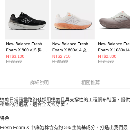
New Balance Fresh
New Balance Fresh
New Balance Fre
Foam X 860 v15 男 跑
Foam X 860v14 女 跑
Foam X 1080v1
步鞋 M8607GW-2E
步鞋 W86014B-D
跑步鞋 W108014
NT$3,100
NT$2,710
NT$2,800
NT$3,880
NT$3,880
NT$4,680
詳細說明
相關推薦
這款日常緩震路跑鞋採用透氣且具支撐性的工程網布鞋面，提供
極致的舒適感，適合全天候穿著。
特色
Fresh Foam X 中底泡棉含有約 3% 生物基成分，打造出我們最