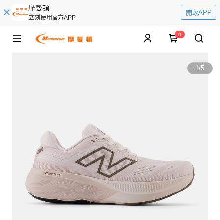
摩曼頓
開啟APP
立刻使用官方APP
0
1
/
5