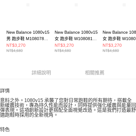
New Balance 1080v15
New Balance 1080v15
New Balance 10
男 跑步鞋 M108078J-
女 跑步鞋 W1080815-
女 跑步鞋 W1080
2E
D
D
NT$3,270
NT$3,270
NT$3,270
NT$4,680
NT$4,680
NT$4,680
詳細說明
相關推薦
詳情
意料之外。1080v15 承襲了您對日常跑鞋的所有期待，搭載全
新緩震技術，專為持久性能而設計，同時提供強化緩震與能量回
彈表現。這項創新設計更搭配全面視覺改造。這是我們打造最舒
適跑鞋時採用的全新視角。
特色