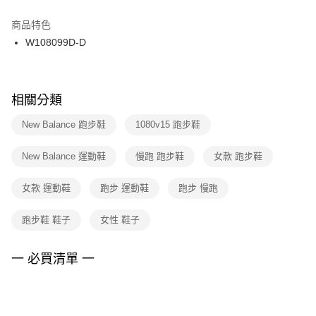
結帳頁面，進行簡訊認證並確認金額後，即可完成結帳。
２．訂單成立數日內，您將收到繳費通知簡訊。
商品特色
付款後門市自取
３．收到繳費通知簡訊後14天內，點擊此簡訊中的連結，可透過四大超商／
W108099D-D
每筆NT$100，滿NT$1,500(含以上)免運費
ATM／網路銀行／等多元方式進行付款，方視為交易完成。
※ 請注意：結帳手續完成當下不需立刻繳費，但若您需要取消訂單，請聯絡
購買商品的店家。未經商家同意取消之訂單仍視為有效，需透過AFTEE先享
後付繳納相關費用。
※ 交易是否成功請以「AFTEE先享後付 」之結帳頁面顯示為準，若有關於
相關分類
是否繳費成功／繳費後需取消欲退款等相關疑問，請聯繫「AFTEE先享後付
客戶支援中心」
https://netprotections.freshdesk.com/support/home
New Balance 跑步鞋
1080v15 跑步鞋
【注意事項】
New Balance 運動鞋
慢跑 跑步鞋
女款 跑步鞋
１．透過由恩沛科技股份有限公司提供之「AFTEE先享後付」服務完成之交
易，需依本服務之必要範圍內提供個人資料，並將交易相關給付款項請求債
權轉讓予恩沛科技股份有限公司。
女款 運動鞋
跑步 運動鞋
跑步 慢跑
２．關於個人資料處理事宜，請瀏覽以下網址：
https://aftee.tw/terms/#terms3
跑步鞋 鞋子
女性 鞋子
３．未成年的使用者請事先徵得法定代理人或監護人之同意方可使用
「AFTEE先享後付」，若未經同意申辦者引起之損失，本公司不負相關責
任。
一 必買清單 一
４．使用「AFTEE先享後付」時，將依據個別帳號之用戶狀況，依本公司即
時審查核予不同之上限額度；若仍有額度不足之情形，本公司將視審查結果
請求用戶進行身份認證。
５．嚴禁一人註冊多個帳號或使用他人資訊註冊。若發現惡意使用之情形，
恩沛科技股份有限公司將有權停止該用戶之使用額度並採取法律行動。