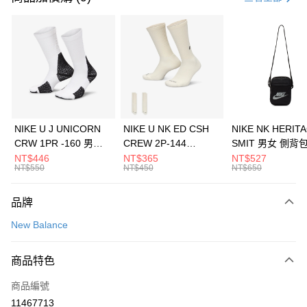
信用卡分期付款
3 期 0 利率 每期
NT$1,560
21家銀行
合作金庫商業銀行
第一商業銀行
LINE Pay
華南商業銀行
彰化商業銀行
Apple Pay
上海商業儲蓄銀行
台北富邦商業銀行
國泰世華商業銀行
兆豐國際商業銀行
悠遊付
臺灣中小企業銀行
台中商業銀行
NIKE U J UNICORN
NIKE U NK ED CSH
NIKE NK HERIT
匯豐（台灣）商業銀行
華泰商業銀行
CRW 1PR -160 男女
CREW 2P-144
SMIT 男女 側背
全盈+PAY
聯邦商業銀行
遠東國際商業銀行
中統襪 FZ3393100
EMBRDY 男女 短統襪
BA5871010
NT$446
NT$365
NT$527
元大商業銀行
永豐商業銀行
NT$550
NT$450
NT$650
AFTEE先享後付
FZ3073133
玉山商業銀行
星展（台灣）商業銀行
相關說明
台新國際商業銀行
中國信託商業銀行
品牌
【關於「AFTEE先享後付」】
台灣樂天信用卡公司
AFTEE先享後付是「在收到商品之後才付款」的支付方式。 讓您購物簡單
運送方式
New Balance
便利好安心！
１．簡單：不需註冊會員、不需綁卡、不需儲值。
7-11取貨(快速到店)
２．便利：只要手機號碼，簡訊認證，即可結帳。
商品特色
每筆NT$100，滿NT$1,500(含以上)免運費
３．安心：先確認商品／服務後，再付款。
商品編號
宅配
【「AFTEE先享後付」結帳流程】
１．於結帳方式選擇「AFTEE先享後付」後，將跳轉至「AFTEE先享後付」
11467713
每筆NT$100，滿NT$1,500(含以上)免運費