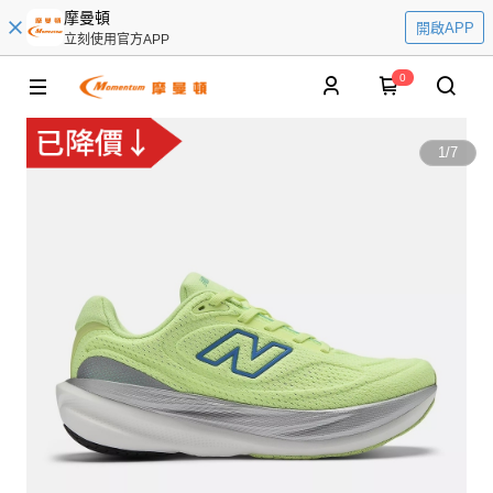
摩曼頓
開啟APP
立刻使用官方APP
0
1
/
7