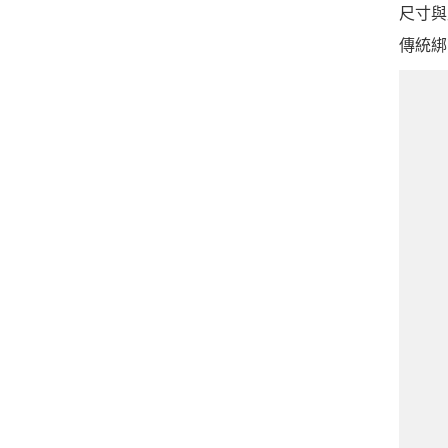
尺寸與
傳統綁