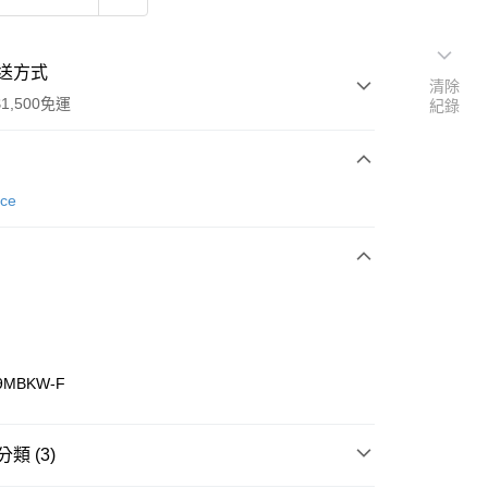
送方式
清除
1,500免運
紀錄
次付款
nce
期付款
0 利率 每期
NT$693
21家銀行
庫商業銀行
第一商業銀行
業銀行
彰化商業銀行
業儲蓄銀行
台北富邦商業銀行
華商業銀行
兆豐國際商業銀行
9MBKW-F
小企業銀行
台中商業銀行
台灣）商業銀行
華泰商業銀行
業銀行
遠東國際商業銀行
類 (3)
業銀行
永豐商業銀行
享後付