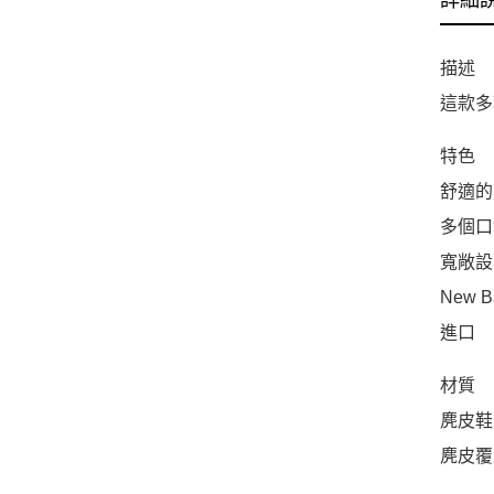
詳細
描述
這款多
特色
舒適的
多個口
寬敞設
New B
進口
材質
麂皮鞋
麂皮覆