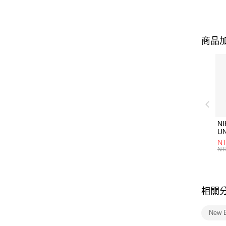
商品加
NI
U
1P
NT
統
NT
相關
New 