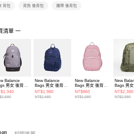
２．關於
款 背包
背負 後背包
攜帶 後背包
https://aft
３．未成
「AFTE
任。
買清單 一
４．使用「
即時審查
結果請求
５．嚴禁
形，恩沛
動。
w Balance
New Balance
New Balance
New Bala
ags 男女 後背包
Bags 男女 後背包
Bags 男女 後背包
Bags 男
AB51002GNM-F
LAB23199VTI-F
LAB51522PTF-F
LAB2319
$1,340
NT$1,980
NT$860
NT$2,380
$1,680
NT$2,480
NT$1,080
NT$2,980