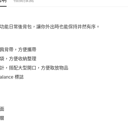
說明
相關推薦
功能日常後背包，讓你外出時也能保持井然有序。
肩背帶，方便攜帶
袋，方便收納整理
計，搭配大型開口，方便取放物品
alance 標誌
面
層