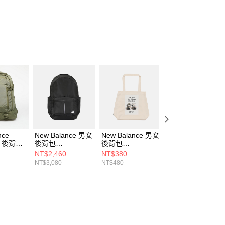
個人資料處理事宜，請瀏覽以下網址：
ee.tw/terms/#terms3
年的使用者請事先徵得法定代理人或監護人之同意方可使用
E先享後付」，若未經同意申辦者引起之損失，本公司不負相關責
AFTEE先享後付」時，將依據個別帳號之用戶狀況，依本公司
核予不同之上限額度；若仍有額度不足之情形，本公司將視審查
用戶進行身份認證。
一人註冊多個帳號或使用他人資訊註冊。若發現惡意使用之情
科技股份有限公司將有權停止該用戶之使用額度並採取法律行
nce
New Balance 男女
New Balance 男女
New Balance 男
女 後背包
後背包
後背包
後背包
7DEK-F
AC8891DBK-F
AC9728DAG-F
LAB51002WT-F
NT$2,460
NT$380
NT$1,340
NT$3,080
NT$480
NT$1,680