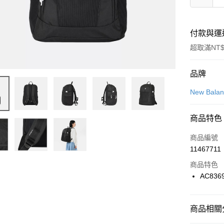
付款與運
超取滿NT$
付款方式
品牌
信用卡一
New Bala
信用卡分
商品特色
3 期 
商品編號
合作金
LINE Pay
11467711
華南商
Apple Pay
上海商
商品特色
國泰世
AC836
悠遊付
臺灣中
匯豐（
全盈+PAY
聯邦商
商品相關分
元大商
AFTEE先