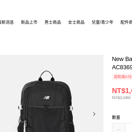
最新消息
新品上市
男士商品
女士商品
兒童/青少年
配件
New B
AC836
超取滿NT$
NT$1,
NT$2,080
數量