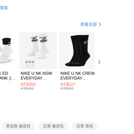
業銀行
星展（台灣）商業銀行
w Balance
配件
客服
際商業銀行
中國信託商業銀行
FTEE先享後付」】
包袋
後背包
天信用卡公司
先享後付是「在收到商品之後才付款」的支付方式。 讓您購物簡單
心！
休閒戶外
配件
查看全部
：不需註冊會員、不需綁卡、不需儲值。
：只要手機號碼，簡訊認證，即可結帳。
(快速到店)
：先確認商品／服務後，再付款。
00，滿NT$1,500(含以上)免運費
EE先享後付」結帳流程】
方式選擇「AFTEE先享後付」後，將跳轉至「AFTEE先享後
頁面，進行簡訊認證並確認金額後，即可完成結帳。
00，滿NT$1,500(含以上)免運費
成立數日內，您將收到繳費通知簡訊。
費通知簡訊後14天內，點擊此簡訊中的連結，可透過四大超商
市自取
K ED
NIKE U NK NSW
NIKE U NK CREW
NIKE U NK
網路銀行／等多元方式進行付款，方視為交易完成。
ANK 1P
EVERYDAY
EVERYDAY
EVERYDAY LTW
00，滿NT$1,500(含以上)免運費
：結帳手續完成當下不需立刻繳費，但若您需要取消訂單，請聯
 男 中統
ESSENTIAL CR
BBALL 3PR 男女
ANKLE 3PR 男女
NT$365
NT$527
NT$365
的店家。未經商家同意取消之訂單仍視為有效，需透過AFTEE
8104
男女 短統襪
長統襪
踝襪 SX7677010
NT$450
NT$650
NT$450
繳納相關費用。
DX5089103
DA2123010
否成功請以「AFTEE先享後付 」之結帳頁面顯示為準，若有關於
功／繳費後需取消欲退款等相關疑問，請聯繫「AFTEE先享後
援中心」
https://netprotections.freshdesk.com/support/home
項】
恩沛科技股份有限公司提供之「AFTEE先享後付」服務完成之
男女款 後背包
日常 後背包
日常 背包
依本服務之必要範圍內提供個人資料，並將交易相關給付款項請
讓予恩沛科技股份有限公司。