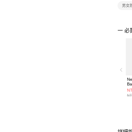
男女
一 必
Ne
B
L
NT
NT