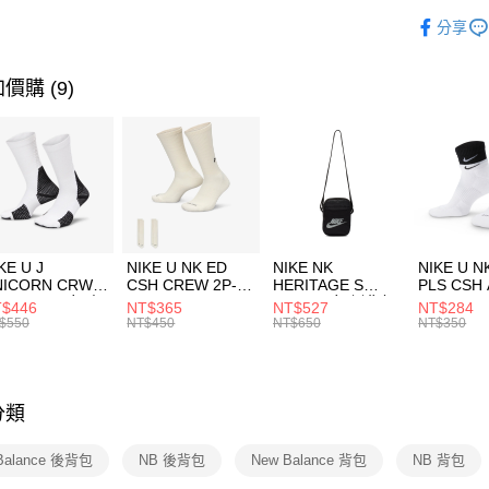
玉山商
品牌
Ne
相關說明
分享
台新國
【關於「A
運動配件
台灣樂
AFTEE
便利好安
運動類型
運送方式
價購 (9)
１．簡單
２．便利
7-11取貨
３．安心
每筆NT$1
【「AFT
宅配
１．於結帳
付」結帳
每筆NT$1
２．訂單
３．收到繳
付款後門
KE U J
NIKE U NK ED
NIKE NK
NIKE U N
／ATM／
NICORN CRW
CSH CREW 2P-
HERITAGE S
PLS CSH 
每筆NT$1
※ 請注意
R -160 男女 中
144 EMBRDY 男
SMIT 男女 側背包
144 DBL
$446
NT$365
NT$527
NT$284
絡購買商品
襪 FZ3393100
女 短統襪
BA5871010
襪 DH405
$550
NT$450
NT$650
NT$350
先享後付
FZ3073133
※ 交易是
是否繳費成
付客戶支
分類
【注意事
１．透過由
Balance 後背包
NB 後背包
New Balance 背包
NB 背包
交易，需
求債權轉