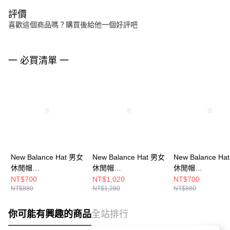
評價
喜歡這個商品嗎？購買後給他一個好評吧
一 必買清單 一
New Balance Hat 男女
New Balance Hat 男女
New Balance Ha
休閒帽
休閒帽
休閒帽
LAH51004GAB-F
LAH00443GAB-F
LAH51017SST-F
NT$700
NT$1,020
NT$700
NT$880
NT$1,280
NT$880
你可能有興趣的商品
全站排行