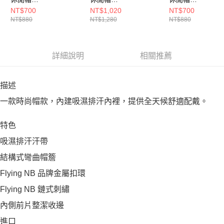
LAH51004GAB-F
LAH00443GAB-F
LAH51017SST-F
NT$700
NT$1,020
NT$700
NT$880
NT$1,280
NT$880
詳細說明
相關推薦
描述
一款時尚帽款，內建吸濕排汗內裡，提供全天候舒適配戴。
特色
吸濕排汗汗帶
結構式彎曲帽簷
Flying NB 品牌金屬扣環
Flying NB 鏈式刺繡
內側前片整潔收邊
進口