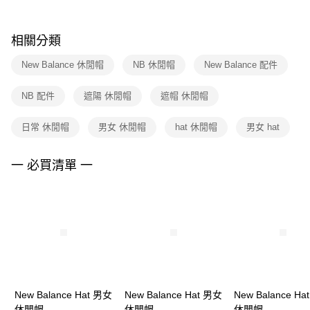
購買商品的店家。未經商家同意取消之訂單仍視為有效，需透過AFTEE先享
後付繳納相關費用。
※ 交易是否成功請以「AFTEE先享後付 」之結帳頁面顯示為準，若有關於
相關分類
是否繳費成功／繳費後需取消欲退款等相關疑問，請聯繫「AFTEE先享後付
客戶支援中心」
https://netprotections.freshdesk.com/support/home
New Balance 休閒帽
NB 休閒帽
New Balance 配件
【注意事項】
NB 配件
遮陽 休閒帽
遮帽 休閒帽
１．透過由恩沛科技股份有限公司提供之「AFTEE先享後付」服務完成之交
易，需依本服務之必要範圍內提供個人資料，並將交易相關給付款項請求債
權轉讓予恩沛科技股份有限公司。
日常 休閒帽
男女 休閒帽
hat 休閒帽
男女 hat
２．關於個人資料處理事宜，請瀏覽以下網址：
https://aftee.tw/terms/#terms3
３．未成年的使用者請事先徵得法定代理人或監護人之同意方可使用
一 必買清單 一
「AFTEE先享後付」，若未經同意申辦者引起之損失，本公司不負相關責
任。
４．使用「AFTEE先享後付」時，將依據個別帳號之用戶狀況，依本公司即
時審查核予不同之上限額度；若仍有額度不足之情形，本公司將視審查結果
請求用戶進行身份認證。
５．嚴禁一人註冊多個帳號或使用他人資訊註冊。若發現惡意使用之情形，
恩沛科技股份有限公司將有權停止該用戶之使用額度並採取法律行動。
New Balance Hat 男女
New Balance Hat 男女
New Balance Ha
休閒帽
休閒帽
休閒帽