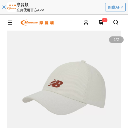
摩曼頓
開啟APP
立刻使用官方APP
0
1
/
2