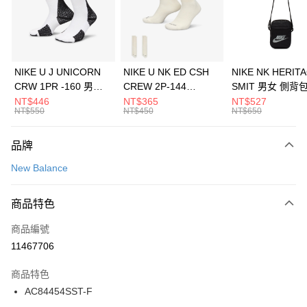
合作金庫商業銀行
第一商業銀行
LINE Pay
華南商業銀行
彰化商業銀行
Apple Pay
上海商業儲蓄銀行
台北富邦商業銀行
國泰世華商業銀行
兆豐國際商業銀行
悠遊付
臺灣中小企業銀行
台中商業銀行
NIKE U J UNICORN
NIKE U NK ED CSH
NIKE NK HERIT
匯豐（台灣）商業銀行
華泰商業銀行
CRW 1PR -160 男女
CREW 2P-144
SMIT 男女 側背
全盈+PAY
聯邦商業銀行
遠東國際商業銀行
中統襪 FZ3393100
EMBRDY 男女 短統襪
BA5871010
NT$446
NT$365
NT$527
元大商業銀行
永豐商業銀行
NT$550
NT$450
NT$650
AFTEE先享後付
FZ3073133
玉山商業銀行
星展（台灣）商業銀行
相關說明
台新國際商業銀行
中國信託商業銀行
品牌
【關於「AFTEE先享後付」】
台灣樂天信用卡公司
AFTEE先享後付是「在收到商品之後才付款」的支付方式。 讓您購物簡單
運送方式
New Balance
便利好安心！
１．簡單：不需註冊會員、不需綁卡、不需儲值。
7-11取貨(快速到店)
２．便利：只要手機號碼，簡訊認證，即可結帳。
商品特色
每筆NT$100，滿NT$1,500(含以上)免運費
３．安心：先確認商品／服務後，再付款。
商品編號
宅配
【「AFTEE先享後付」結帳流程】
１．於結帳方式選擇「AFTEE先享後付」後，將跳轉至「AFTEE先享後付」
11467706
每筆NT$100，滿NT$1,500(含以上)免運費
結帳頁面，進行簡訊認證並確認金額後，即可完成結帳。
２．訂單成立數日內，您將收到繳費通知簡訊。
商品特色
付款後門市自取
３．收到繳費通知簡訊後14天內，點擊此簡訊中的連結，可透過四大超商／
AC84454SST-F
每筆NT$100，滿NT$1,500(含以上)免運費
ATM／網路銀行／等多元方式進行付款，方視為交易完成。
※ 請注意：結帳手續完成當下不需立刻繳費，但若您需要取消訂單，請聯絡