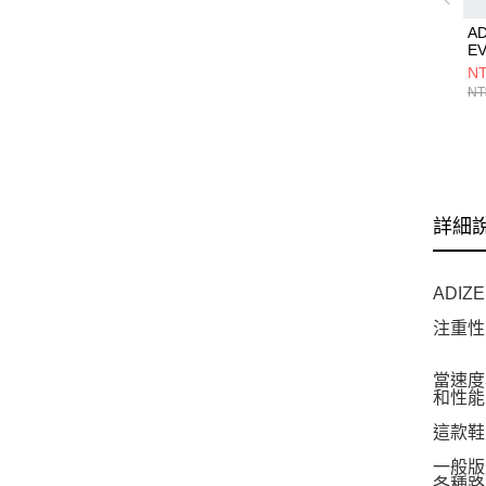
AD
E
M
NT
KI
NT
詳細
ADIZ
注重性能
當速度
和性能
這款鞋
一般版
各種路