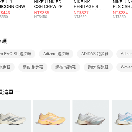
付款後門
KE U J
NIKE U NK ED
NIKE NK
NIKE U N
／ATM／
NICORN CRW
CSH CREW 2P-
HERITAGE S
PLS CSH 
每筆NT$1
※ 請注意
R -160 男女 中
144 EMBRDY 男
SMIT 男女 側背包
144 DBL
$446
NT$365
NT$527
NT$284
絡購買商品
襪 FZ3393100
女 短統襪
BA5871010
襪 DH405
$550
NT$450
NT$650
NT$350
先享後付
FZ3073133
※ 交易是
是否繳費成
付客戶支
分類
【注意事
１．透過由
ero EVO SL 跑步鞋
Adizero 跑步鞋
ADIDAS 跑步鞋
Adiz
交易，需
求債權轉
２．關於
 跑步鞋
網布 跑步鞋
網布 慢跑鞋
跑步 慢跑鞋
Wove
https://aft
３．未成
「AFTE
任。
買清單 一
４．使用「
即時審查
結果請求
５．嚴禁
形，恩沛
動。