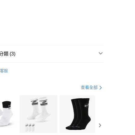
0 利率 每期
NT$1,630
21家銀行
庫商業銀行
第一商業銀行
業銀行
彰化商業銀行
業儲蓄銀行
台北富邦商業銀行
華商業銀行
兆豐國際商業銀行
小企業銀行
台中商業銀行
台灣）商業銀行
華泰商業銀行
業銀行
遠東國際商業銀行
類 (3)
業銀行
永豐商業銀行
享後付
業銀行
星展（台灣）商業銀行
IDAS
全系列鞋款
客服
際商業銀行
中國信託商業銀行
FTEE先享後付」】
鞋類
跑步鞋/慢跑鞋
天信用卡公司
先享後付是「在收到商品之後才付款」的支付方式。 讓您購物簡單
心！
跑步訓練
鞋
查看全部
：不需註冊會員、不需綁卡、不需儲值。
：只要手機號碼，簡訊認證，即可結帳。
(快速到店)
：先確認商品／服務後，再付款。
00，滿NT$1,500(含以上)免運費
EE先享後付」結帳流程】
方式選擇「AFTEE先享後付」後，將跳轉至「AFTEE先享後
頁面，進行簡訊認證並確認金額後，即可完成結帳。
00，滿NT$1,500(含以上)免運費
成立數日內，您將收到繳費通知簡訊。
費通知簡訊後14天內，點擊此簡訊中的連結，可透過四大超商