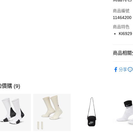
3 期 
商品編號
合作金
LINE Pay
11464200
華南商
Apple Pay
上海商
商品特色
國泰世
KI6929
悠遊付
臺灣中
匯豐（
全盈+PAY
聯邦商
商品相關分
元大商
AFTEE先
玉山商
品牌
AD
相關說明
分享
台新國
【關於「A
女性商品
台灣樂
AFTEE
便利好安
運動類型
運送方式
價購 (9)
１．簡單
２．便利
7-11取貨
３．安心
每筆NT$1
【「AFT
宅配
１．於結帳
付」結帳
每筆NT$1
２．訂單
３．收到繳