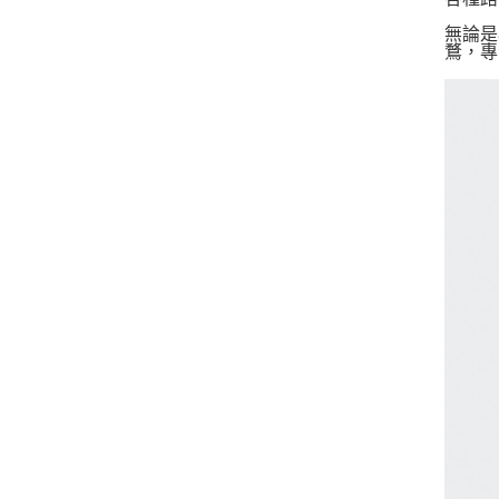
無論是
鶩，專