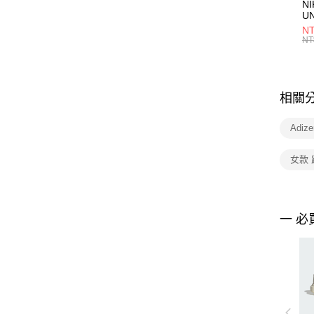
NI
U
1P
NT
統
NT
相關
Adiz
女款
一 必