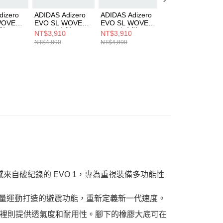
dizero
ADIDAS Adizero
ADIDAS Adizero
ADIDAS adizero
WOVEN
EVO SL WOVEN
EVO SL WOVEN
Evo SL M 男 跑步
步鞋
M 男 跑步鞋
M 男 跑步鞋
鞋 KJ1364
NT$3,910
NT$3,910
NT$3,390
KK3675
KK3719
NT$4,890
NT$4,890
NT$4,890
靈感來自破紀錄的 EVO 1，專為重視裝備多功能性
專為動態、輕量運動打造的避震功能，重新定義新一代速度。
裡則提供透氣度和耐用性。腳下的橡膠大底可在