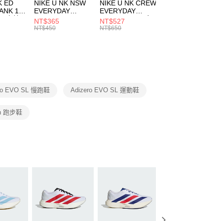
市自取
K ED
NIKE U NK NSW
NIKE U NK CREW
NIKE U NK
網路銀行／等多元方式進行付款，方視為交易完成。
ANK 1P
EVERYDAY
EVERYDAY
EVERYDAY LTW
00，滿NT$1,500(含以上)免運費
：結帳手續完成當下不需立刻繳費，但若您需要取消訂單，請聯
 男 中統
ESSENTIAL CR
BBALL 3PR 男女
ANKLE 3PR 男女
NT$365
NT$527
NT$365
的店家。未經商家同意取消之訂單仍視為有效，需透過AFTEE
8104
男女 短統襪
長統襪
踝襪 SX7677010
NT$450
NT$650
NT$450
繳納相關費用。
DX5089103
DA2123010
否成功請以「AFTEE先享後付 」之結帳頁面顯示為準，若有關於
功／繳費後需取消欲退款等相關疑問，請聯繫「AFTEE先享後
援中心」
https://netprotections.freshdesk.com/support/home
項】
恩沛科技股份有限公司提供之「AFTEE先享後付」服務完成之
ero EVO SL 慢跑鞋
Adizero EVO SL 運動鞋
依本服務之必要範圍內提供個人資料，並將交易相關給付款項請
讓予恩沛科技股份有限公司。
個人資料處理事宜，請瀏覽以下網址：
n 跑步鞋
ee.tw/terms/#terms3
年的使用者請事先徵得法定代理人或監護人之同意方可使用
E先享後付」，若未經同意申辦者引起之損失，本公司不負相關責
AFTEE先享後付」時，將依據個別帳號之用戶狀況，依本公司
核予不同之上限額度；若仍有額度不足之情形，本公司將視審查
用戶進行身份認證。
一人註冊多個帳號或使用他人資訊註冊。若發現惡意使用之情
科技股份有限公司將有權停止該用戶之使用額度並採取法律行