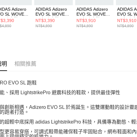
IDAS Adizero
ADIDAS Adizero
ADIDAS Adizero
ADIDAS A
VO SL WOVEN
EVO SL WOVEN
EVO SL WOVEN
EVO SL 
 男 跑步鞋
W 女 跑步鞋
W 女 跑步鞋
W 女 跑
$3,390
NT$3,390
NT$3,910
NT$3,910
6900
KJ3594
KJ2552
JQ4526
$4,890
NT$4,890
NT$4,890
NT$4,890
說明
相關推薦
ERO EVO SL 跑鞋
、採用 LightstrikePro 避震科技的鞋款，提供最佳彈性
與創新相遇，Adizero EVO SL 於焉誕生。這雙運動鞋的設計
的跑者打造。
的超輕中底採用 adidas LightstrikePro 科技，具備
型更容易穿搭，可調式鞋帶能確保鞋子牢固貼合，網布鞋面和內
面上提供穩定的抓地力。