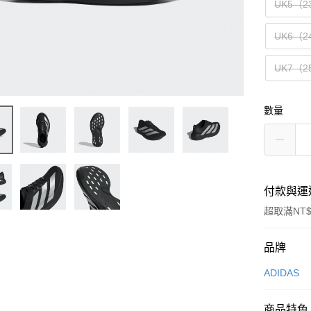
UK5（2
UK6（2
UK7（2
數量
付款與運
超取滿NT$
付款方式
品牌
信用卡一
ADIDAS
信用卡分
商品特色