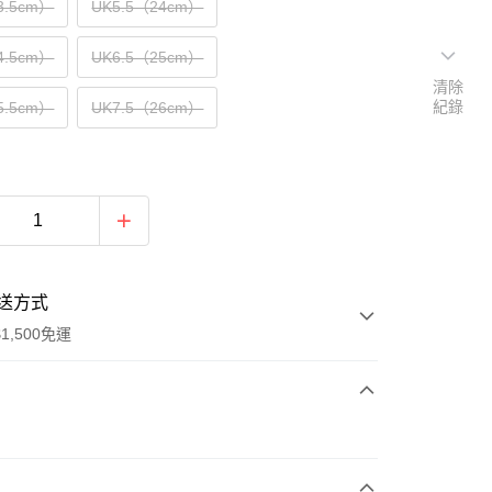
3.5cm）
UK5.5（24cm）
4.5cm）
UK6.5（25cm）
清除
紀錄
5.5cm）
UK7.5（26cm）
送方式
1,500免運
次付款
期付款