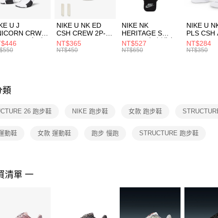
付」結帳
每筆NT$1
２．訂單
３．收到繳
付款後門
KE U J
NIKE U NK ED
NIKE NK
NIKE U N
／ATM／
NICORN CRW
CSH CREW 2P-
HERITAGE S
PLS CSH 
每筆NT$1
※ 請注意
R -160 男女 中
144 EMBRDY 男
SMIT 男女 側背包
144 DBL
$446
NT$365
NT$527
NT$284
絡購買商品
襪 FZ3393100
女 短統襪
BA5871010
襪 DH405
$550
NT$450
NT$650
NT$350
先享後付
FZ3073133
※ 交易是
是否繳費成
付客戶支
分類
【注意事
１．透過由
UCTURE 26 跑步鞋
NIKE 跑步鞋
女款 跑步鞋
STRUCTUR
交易，需
求債權轉
２．關於
 運動鞋
女款 運動鞋
跑步 慢跑
STRUCTURE 跑步鞋
https://aft
３．未成
「AFTE
任。
買清單 一
４．使用「
即時審查
結果請求
５．嚴禁
形，恩沛