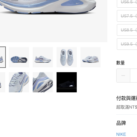
US6.5
US7.5
US8.5
US9.5
數量
付款與運
超取滿NT$
付款方式
品牌
信用卡一
NIKE