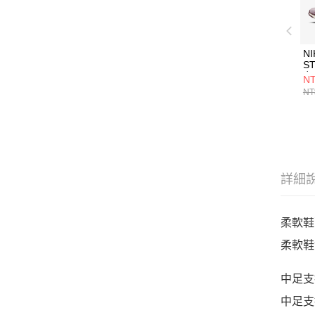
NI
S
女
NT
HJ
NT
詳細
柔軟鞋
柔軟鞋
中足支
中足支