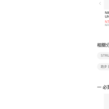
NI
U
1P
NT
統
NT
相關
STR
跑步
一 必