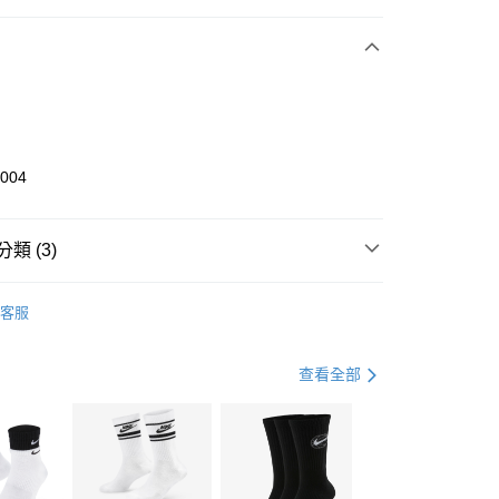
期付款
0 利率 每期
NT$1,166
21家銀行
庫商業銀行
第一商業銀行
業銀行
彰化商業銀行
業儲蓄銀行
台北富邦商業銀行
華商業銀行
兆豐國際商業銀行
1004
小企業銀行
台中商業銀行
台灣）商業銀行
華泰商業銀行
業銀行
遠東國際商業銀行
類 (3)
業銀行
永豐商業銀行
享後付
業銀行
星展（台灣）商業銀行
KE
全系列鞋款
客服
際商業銀行
中國信託商業銀行
FTEE先享後付」】
鞋類
跑步鞋/慢跑鞋
天信用卡公司
先享後付是「在收到商品之後才付款」的支付方式。 讓您購物簡單
心！
跑步訓練
鞋
查看全部
：不需註冊會員、不需綁卡、不需儲值。
：只要手機號碼，簡訊認證，即可結帳。
(快速到店)
：先確認商品／服務後，再付款。
00，滿NT$1,500(含以上)免運費
EE先享後付」結帳流程】
方式選擇「AFTEE先享後付」後，將跳轉至「AFTEE先享後