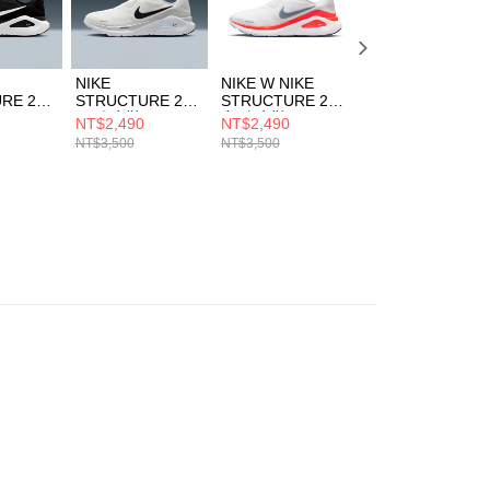
NIKE
NIKE W NIKE
NIKE W NIKE
RE 26
STRUCTURE 26
STRUCTURE 26
STRUCTURE 26
男 跑步鞋
女 跑步鞋
女 跑步鞋
NT$2,490
NT$2,490
NT$2,490
2
HJ1102100
HJ1101105
HJ1101003
NT$3,500
NT$3,500
NT$3,150