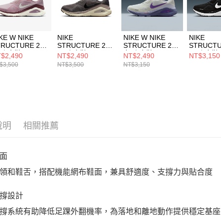
動。
KE W NIKE
NIKE
NIKE W NIKE
NIKE
TRUCTURE 26
STRUCTURE 26
STRUCTURE 26
STRUCTU
 跑步鞋
男 跑步鞋
女 跑步鞋
男 跑步鞋
$2,490
NT$2,490
NT$2,490
NT$3,150
1101607
HJ1102200
HJ1101102
HJ110200
$3,500
NT$3,500
NT$3,150
說明
相關推薦
面
領和鞋舌，搭配機能網布鞋面，兼具舒適度、支撐力與貼合度
撐設計
撐系統有助降低足踝外翻機率，為落地和離地動作提供穩定基座