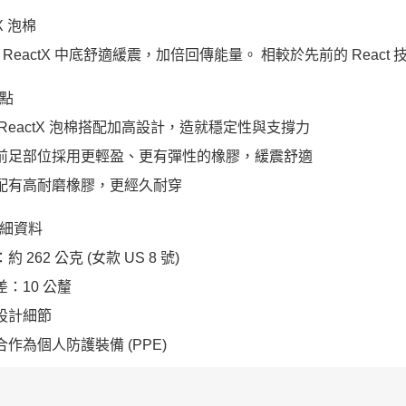
tX 泡棉
 ReactX 中底舒適緩震，加倍回傳能量。 相較於先前的 React 
點
底 ReactX 泡棉搭配加高設計，造就穩定性與支撐力
底前足部位採用更輕盈、更有彈性的橡膠，緩震舒適
跟配有高耐磨橡膠，更經久耐穿
細資料
：約 262 公克 (女款 US 8 號)
差：10 公釐
光設計細節
適合作為個人防護裝備 (PPE)