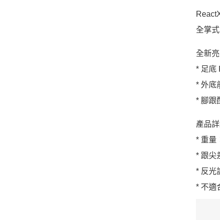
Reac
全掌式
全新亮
* 足
* 外
* 腳
產品詳
* 重量
* 跟尖
* 反
* 不