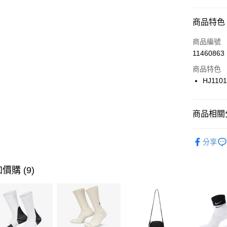
信用卡分
商品特色
3 期 
商品編號
合作金
LINE Pay
11460863
華南商
Apple Pay
上海商
商品特色
國泰世
HJ110
悠遊付
臺灣中
匯豐（
全盈+PAY
聯邦商
商品相關分
元大商
AFTEE先
玉山商
品牌
NI
相關說明
分享
台新國
【關於「A
女性商品
台灣樂
AFTEE
便利好安
運動類型
運送方式
價購 (9)
１．簡單
２．便利
7-11取貨
３．安心
每筆NT$1
【「AFT
宅配
１．於結帳