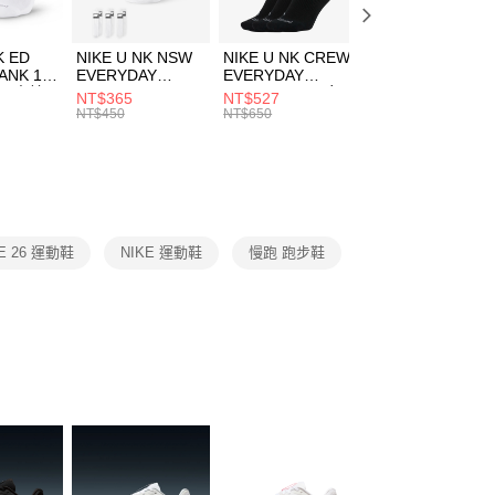
頁面，進行簡訊認證並確認金額後，即可完成結帳。
00，滿NT$1,500(含以上)免運費
成立數日內，您將收到繳費通知簡訊。
費通知簡訊後14天內，點擊此簡訊中的連結，可透過四大超商
市自取
K ED
NIKE U NK NSW
NIKE U NK CREW
NIKE U NK
網路銀行／等多元方式進行付款，方視為交易完成。
ANK 1P
EVERYDAY
EVERYDAY
EVERYDAY LTW
00，滿NT$1,500(含以上)免運費
：結帳手續完成當下不需立刻繳費，但若您需要取消訂單，請聯
 男 中統
ESSENTIAL CR
BBALL 3PR 男女
ANKLE 3PR 男女
NT$365
NT$527
NT$365
的店家。未經商家同意取消之訂單仍視為有效，需透過AFTEE
8104
男女 短統襪
長統襪
踝襪 SX7677010
NT$450
NT$650
NT$450
繳納相關費用。
DX5089103
DA2123010
否成功請以「AFTEE先享後付 」之結帳頁面顯示為準，若有關於
功／繳費後需取消欲退款等相關疑問，請聯繫「AFTEE先享後
援中心」
https://netprotections.freshdesk.com/support/home
項】
恩沛科技股份有限公司提供之「AFTEE先享後付」服務完成之
E 26 運動鞋
NIKE 運動鞋
慢跑 跑步鞋
依本服務之必要範圍內提供個人資料，並將交易相關給付款項請
讓予恩沛科技股份有限公司。
個人資料處理事宜，請瀏覽以下網址：
ee.tw/terms/#terms3
年的使用者請事先徵得法定代理人或監護人之同意方可使用
E先享後付」，若未經同意申辦者引起之損失，本公司不負相關責
AFTEE先享後付」時，將依據個別帳號之用戶狀況，依本公司
核予不同之上限額度；若仍有額度不足之情形，本公司將視審查
用戶進行身份認證。
一人註冊多個帳號或使用他人資訊註冊。若發現惡意使用之情
科技股份有限公司將有權停止該用戶之使用額度並採取法律行