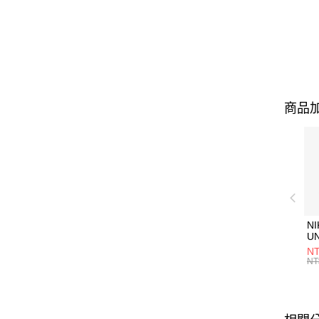
商品加
NI
U
1P
NT
統
NT