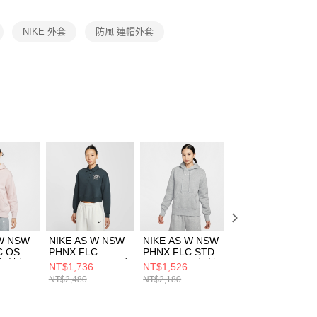
項】
恩沛科技股份有限公司提供之「AFTEE先享後付」服務完成之
NIKE 外套
防風 連帽外套
依本服務之必要範圍內提供個人資料，並將交易相關給付款項請
讓予恩沛科技股份有限公司。
個人資料處理事宜，請瀏覽以下網址：
ee.tw/terms/#terms3
年的使用者請事先徵得法定代理人或監護人之同意方可使用
E先享後付」，若未經同意申辦者引起之損失，本公司不負相關責
AFTEE先享後付」時，將依據個別帳號之用戶狀況，依本公司
核予不同之上限額度；若仍有額度不足之情形，本公司將視審查
用戶進行身份認證。
一人註冊多個帳號或使用他人資訊註冊。若發現惡意使用之情
科技股份有限公司將有權停止該用戶之使用額度並採取法律行
 W NSW
NIKE AS W NSW
NIKE AS W NSW
NIKE AS W NSW
C OS PO
PHNX FLC
PHNX FLC STD
DANCE OS FZ
 女 連帽
COLLARED PO 女
PO HOODI 女 連
HDY 女 連帽外套
NT$1,736
NT$1,526
NT$1,590
61667
長袖上衣
帽上衣
FV7516133
NT$2,480
NT$2,180
NT$3,080
IM7487390
HF6840063