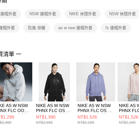
分類
【注意事
１．透過由
E 連帽外套
NSW 連帽外套
NIKE 休閒外套
NSW 休閒外套
交易，需
求債權轉
２．關於
 連帽外套
防風 保暖
as w nsw 連帽外套
fz 連帽外套
https://aft
３．未成
「AFTE
任。
買清單 一
４．使用「
即時審查
結果請求
５．嚴禁
形，恩沛
動。
KE AS W NSW
NIKE AS W NSW
NIKE AS W NSW
NIKE AS
HNX FLC OOS
PHNX FLC OS PO
PHNX FLC OS PO
PHNX FL
O HOOD 女 連帽
HD GCE 女 連帽
HOODIE 女 連帽
HOODIE
$1,290
NT$1,390
NT$1,526
NT$1,526
衣 DQ5859133
上衣 HQ4869010
上衣 DQ5861499
上衣 DQ58
$2,480
NT$2,680
NT$2,180
NT$2,180