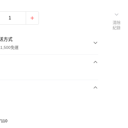
清除
紀錄
送方式
1,500免運
次付款
期付款
0 利率 每期
NT$1,493
21家銀行
庫商業銀行
第一商業銀行
業銀行
彰化商業銀行
業儲蓄銀行
台北富邦商業銀行
華商業銀行
兆豐國際商業銀行
7110
小企業銀行
台中商業銀行