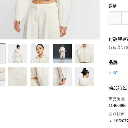
數量
付款與運
超取滿NT$
付款方式
品牌
信用卡一
NIKE
信用卡分
商品特色
3 期 
商品編號
合作金
LINE Pay
11460860
華南商
Apple Pay
上海商
商品特色
國泰世
HV207
悠遊付
臺灣中