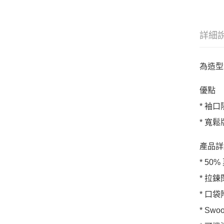
詳細
為造型
優點
* 袖
* 寬
產品詳
* 50
* 拉
* 口
* Sw