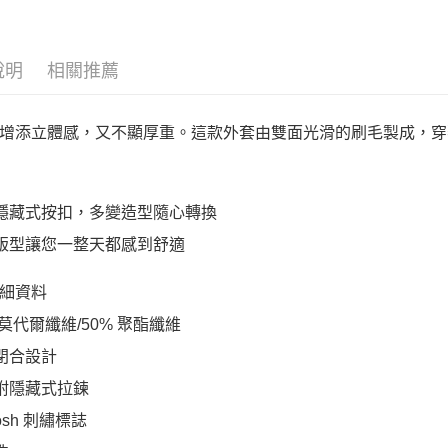
說明
相關推薦
增添立體感，又不顯厚重。這款外套由雙面光滑的刷毛製成，穿
口隱藏式按扣，多變造型隨心轉換
鬆版型讓您一整天都感到舒適
細資料
% 莫代爾纖維/50% 聚酯纖維
鍊閉合設計
袋附隱藏式拉鍊
oosh 刺繡標誌