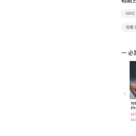
相關
NIK
保暖
一 必
NI
P
P
NT
上
NT