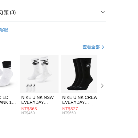
台灣）商業銀行
華泰商業銀行
業銀行
遠東國際商業銀行
類 (3)
業銀行
永豐商業銀行
享後付
業銀行
星展（台灣）商業銀行
KE
服飾
客服
際商業銀行
中國信託商業銀行
FTEE先享後付」】
外套
休閒外套
天信用卡公司
先享後付是「在收到商品之後才付款」的支付方式。 讓您購物簡單
心！
休閒戶外
服飾
查看全部
：不需註冊會員、不需綁卡、不需儲值。
：只要手機號碼，簡訊認證，即可結帳。
(快速到店)
：先確認商品／服務後，再付款。
00，滿NT$1,500(含以上)免運費
EE先享後付」結帳流程】
方式選擇「AFTEE先享後付」後，將跳轉至「AFTEE先享後
頁面，進行簡訊認證並確認金額後，即可完成結帳。
00，滿NT$1,500(含以上)免運費
成立數日內，您將收到繳費通知簡訊。
費通知簡訊後14天內，點擊此簡訊中的連結，可透過四大超商
市自取
K ED
NIKE U NK NSW
NIKE U NK CREW
NIKE U NK
網路銀行／等多元方式進行付款，方視為交易完成。
ANK 1P
EVERYDAY
EVERYDAY
EVERYDAY LTW
00，滿NT$1,500(含以上)免運費
：結帳手續完成當下不需立刻繳費，但若您需要取消訂單，請聯
 男 中統
ESSENTIAL CR
BBALL 3PR 男女
ANKLE 3PR 男女
NT$365
NT$527
NT$365
的店家。未經商家同意取消之訂單仍視為有效，需透過AFTEE
8104
男女 短統襪
長統襪
踝襪 SX7677010
NT$450
NT$650
NT$450
繳納相關費用。
DX5089103
DA2123010
否成功請以「AFTEE先享後付 」之結帳頁面顯示為準，若有關於
功／繳費後需取消欲退款等相關疑問，請聯繫「AFTEE先享後
援中心」
https://netprotections.freshdesk.com/support/home