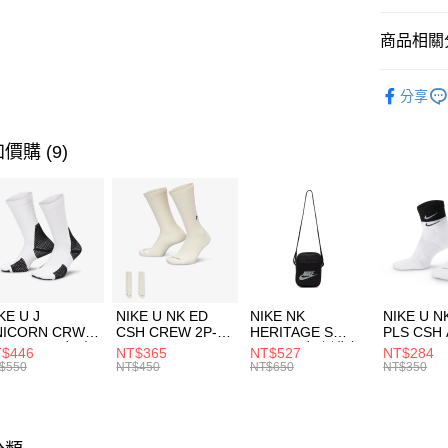
匯豐（
全盈+PAY
聯邦商
商品相關分
元大商
AFTEE先
玉山商
品牌
NI
相關說明
分享
台新國
【關於「A
女性商品
台灣樂
AFTEE
便利好安
運動類型
運送方式
價購 (9)
１．簡單
２．便利
7-11取貨
３．安心
每筆NT$1
【「AFT
宅配
１．於結帳
付」結帳
每筆NT$1
２．訂單
３．收到繳
付款後門
KE U J
NIKE U NK ED
NIKE NK
NIKE U N
／ATM／
NICORN CRW
CSH CREW 2P-
HERITAGE S
PLS CSH 
每筆NT$1
※ 請注意
R -160 男女 中
144 EMBRDY 男
SMIT 男女 側背包
144 DBL
$446
NT$365
NT$527
NT$284
絡購買商品
襪 FZ3393100
女 短統襪
BA5871010
襪 DH405
$550
NT$450
NT$650
NT$350
先享後付
FZ3073133
※ 交易是
是否繳費成
付客戶支