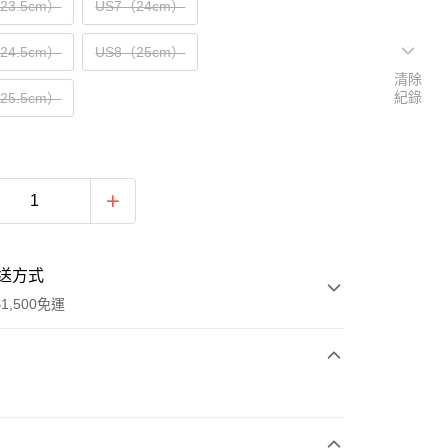
（23.5cm）
US7（24cm）
（24.5cm）
US8（25cm）
清除
紀錄
（25.5cm）
送方式
1,500免運
次付款
期付款