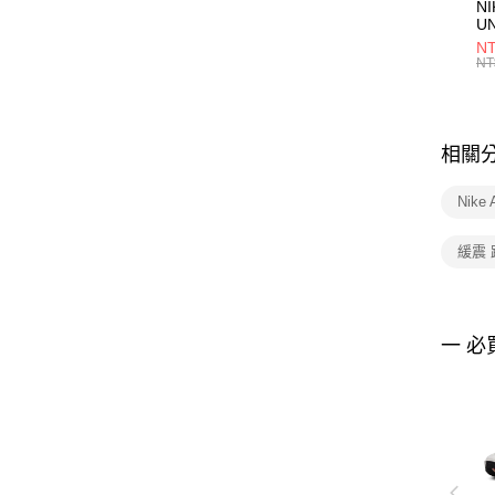
NI
U
1P
NT
統
NT
相關
Nike
緩震
一 必