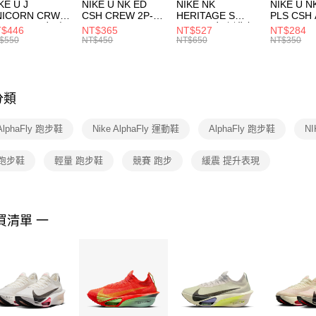
付款後門
KE U J
NIKE U NK ED
NIKE NK
NIKE U N
／ATM／
NICORN CRW
CSH CREW 2P-
HERITAGE S
PLS CSH 
每筆NT$1
※ 請注意
R -160 男女 中
144 EMBRDY 男
SMIT 男女 側背包
144 DBL
$446
NT$365
NT$527
NT$284
絡購買商品
襪 FZ3393100
女 短統襪
BA5871010
襪 DH405
$550
NT$450
NT$650
NT$350
先享後付
FZ3073133
※ 交易是
是否繳費成
付客戶支
分類
【注意事
１．透過由
 AlphaFly 跑步鞋
Nike AlphaFly 運動鞋
AlphaFly 跑步鞋
N
交易，需
求債權轉
２．關於
 跑步鞋
輕量 跑步鞋
競賽 跑步
緩震 提升表現
https://aft
３．未成
「AFTE
任。
買清單 一
４．使用「
即時審查
結果請求
５．嚴禁
形，恩沛
動。