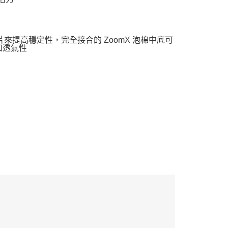
鞋底墊片來提高穩定性，完全接合的 ZoomX 泡棉中底可
和透氣性