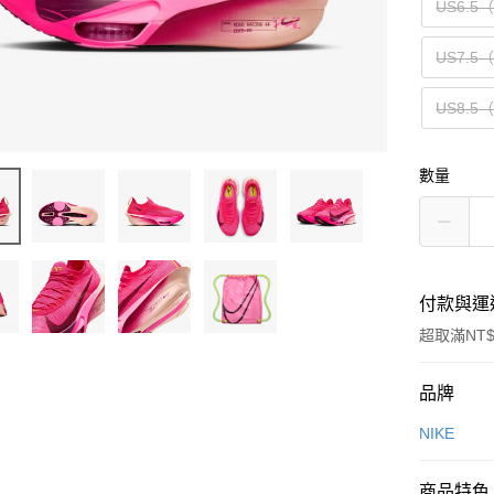
US6.5
US7.5
US8.5
數量
付款與運
超取滿NT$
付款方式
品牌
信用卡一
NIKE
信用卡分
商品特色