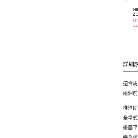
NI
Z
N
NT
鞋 
NT
詳細
適合馬
兩個前
推進助
全掌式
緩震平
完全接