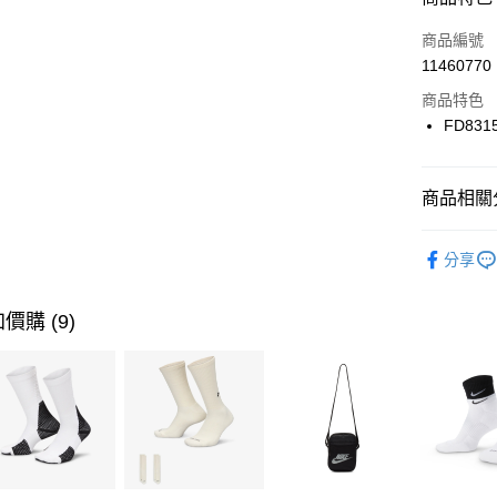
3 期 
商品編號
合作金
LINE Pay
11460770
華南商
Apple Pay
上海商
商品特色
國泰世
FD831
悠遊付
臺灣中
匯豐（
全盈+PAY
聯邦商
商品相關分
元大商
AFTEE先
玉山商
品牌
NI
相關說明
分享
台新國
【關於「A
女性商品
台灣樂
AFTEE
便利好安
運動類型
運送方式
價購 (9)
１．簡單
２．便利
7-11取貨
３．安心
每筆NT$1
【「AFT
宅配
１．於結帳
付」結帳
每筆NT$1
２．訂單
３．收到繳