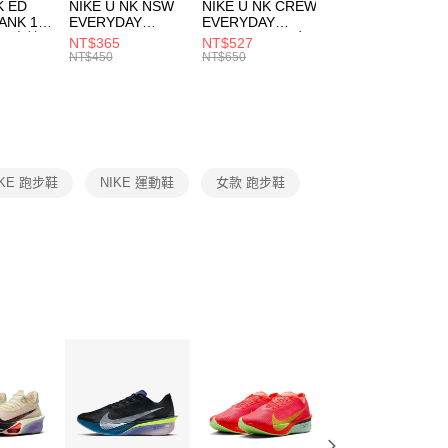
市自取
K ED
NIKE U NK NSW
NIKE U NK CREW
NIKE U NK
網路銀行／等多元方式進行付款，方視為交易完成。
ANK 1P
EVERYDAY
EVERYDAY
EVERYDAY LTW
00，滿NT$1,500(含以上)免運費
：結帳手續完成當下不需立刻繳費，但若您需要取消訂單，請聯
 男 中統
ESSENTIAL CR
BBALL 3PR 男女
ANKLE 3PR 男女
NT$365
NT$527
NT$365
的店家。未經商家同意取消之訂單仍視為有效，需透過AFTEE
8104
男女 短統襪
長統襪
踝襪 SX7677010
NT$450
NT$650
NT$450
繳納相關費用。
DX5089103
DA2123010
否成功請以「AFTEE先享後付 」之結帳頁面顯示為準，若有關於
功／繳費後需取消欲退款等相關疑問，請聯繫「AFTEE先享後
援中心」
https://netprotections.freshdesk.com/support/home
項】
恩沛科技股份有限公司提供之「AFTEE先享後付」服務完成之
IKE 跑步鞋
NIKE 運動鞋
女款 跑步鞋
依本服務之必要範圍內提供個人資料，並將交易相關給付款項請
讓予恩沛科技股份有限公司。
個人資料處理事宜，請瀏覽以下網址：
ee.tw/terms/#terms3
年的使用者請事先徵得法定代理人或監護人之同意方可使用
E先享後付」，若未經同意申辦者引起之損失，本公司不負相關責
AFTEE先享後付」時，將依據個別帳號之用戶狀況，依本公司
核予不同之上限額度；若仍有額度不足之情形，本公司將視審查
用戶進行身份認證。
一人註冊多個帳號或使用他人資訊註冊。若發現惡意使用之情
科技股份有限公司將有權停止該用戶之使用額度並採取法律行