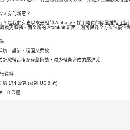
fly 3 有何新意？
hafly 3 是我們有史以來最輕的 Alphafly，採用略寬的碳纖維
轉換更順暢，而全新的 Atomknit 鞋面，則可提升全方位包覆性
點
帶採切口設計，穩固又柔軟
體式針織鞋舌搭配蓬鬆襯墊，減少鞋帶造成的壓迫感
細資料
：約 174 公克 (女款 US 8 號)
差：8 公釐