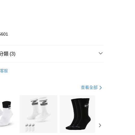
0 利率 每期
NT$3,433
21家銀行
庫商業銀行
第一商業銀行
業銀行
彰化商業銀行
業儲蓄銀行
台北富邦商業銀行
華商業銀行
兆豐國際商業銀行
5601
小企業銀行
台中商業銀行
台灣）商業銀行
華泰商業銀行
業銀行
遠東國際商業銀行
類 (3)
業銀行
永豐商業銀行
享後付
業銀行
星展（台灣）商業銀行
KE
全系列鞋款
客服
際商業銀行
中國信託商業銀行
FTEE先享後付」】
鞋類
跑步鞋/慢跑鞋
天信用卡公司
先享後付是「在收到商品之後才付款」的支付方式。 讓您購物簡單
心！
跑步訓練
鞋
查看全部
：不需註冊會員、不需綁卡、不需儲值。
：只要手機號碼，簡訊認證，即可結帳。
(快速到店)
：先確認商品／服務後，再付款。
00，滿NT$1,500(含以上)免運費
EE先享後付」結帳流程】
方式選擇「AFTEE先享後付」後，將跳轉至「AFTEE先享後
頁面，進行簡訊認證並確認金額後，即可完成結帳。
00，滿NT$1,500(含以上)免運費
成立數日內，您將收到繳費通知簡訊。
費通知簡訊後14天內，點擊此簡訊中的連結，可透過四大超商