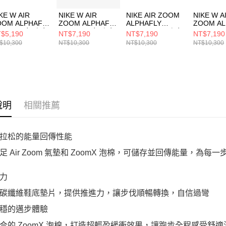
KE W AIR
NIKE W AIR
NIKE AIR ZOOM
NIKE W A
OOM ALPHAFLY
ZOOM ALPHAFLY
ALPHAFLY
ZOOM AL
EXT% 3 女 跑步
NEXT% 3 女 跑步
NEXT% 3 男 跑步
NEXT% 3
$5,190
NT$7,190
NT$7,190
NT$7,190
FD8315103
鞋 FD8315600
鞋 FD8311002
鞋 FD831
$10,300
NT$10,300
NT$10,300
NT$10,300
說明
相關推薦
拉松的能量回傳性能
足 Air Zoom 氣墊和 ZoomX 泡棉，可儲存並回傳能量，為每
力
碳纖維鞋底墊片，提供推進力，讓步伐順暢轉換，自信過彎
穩的邁步體驗
合的 ZoomX 泡棉，打造超輕盈緩衝效果，讓跑步全程感受舒適