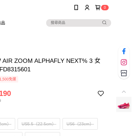
0
商品
W AIR ZOOM ALPHAFLY NEXT% 3 女
D8315601
1,500免運
190
0
2cm）
US5.5（22.5cm）
US6（23cm）