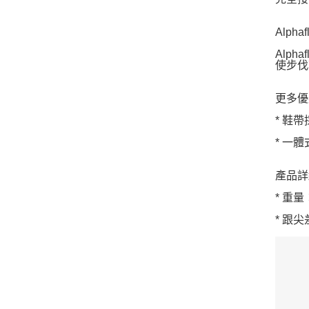
Alpha
Alp
使步伐
更多優
* 鞋
* 一
產品詳
* 重量
* 跟尖