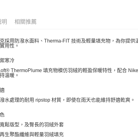
說明
相關推薦
克採用防潑水面料、Therma-FIT 技術及輕量填充物，為你
實用性。
禦寒冷
aLoft® ThermoPlume 填充物模仿羽絨的輕盈保暖特性，配合 Ni
持溫暖。
適
潑水處理的耐用 ripstop 材質，即使在雨天也能維持舒適乾爽。
色
寬鬆版型，及臀長的羽絨外套
再生聚酯纖維與輕量羽絨填充