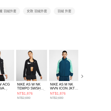
項】
恩沛科技股份有限公司提供之「AFTEE先享後付」服務完成之
暖 羽絨外套
女款 羽絨外套
羽絨 外套
依本服務之必要範圍內提供個人資料，並將交易相關給付款項請
讓予恩沛科技股份有限公司。
個人資料處理事宜，請瀏覽以下網址：
ee.tw/terms/#terms3
年的使用者請事先徵得法定代理人或監護人之同意方可使用
E先享後付」，若未經同意申辦者引起之損失，本公司不負相關責
AFTEE先享後付」時，將依據個別帳號之用戶狀況，依本公司
核予不同之上限額度；若仍有額度不足之情形，本公司將視審查
用戶進行身份認證。
一人註冊多個帳號或使用他人資訊註冊。若發現惡意使用之情
科技股份有限公司將有權停止該用戶之使用額度並採取法律行
W ACG
NIKE AS W NK
NIKE AS M NK
NIKE AS M ACG
AVA
TEMPO SWSH
WVN ICON JKT
TFADV WNDPF
ST 女 羽
HBR DF JKT 女 休
STRTFV SN 男 風
CNWL GLCR 男
NT$1,876
NT$1,876
NT$2,890
803010
閒外套
衣外套
刷毛外套
NT$2,680
NT$2,680
NT$5,780
HV2648010
HV3364415
FV8654247