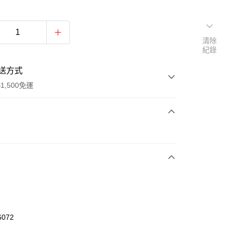
清除
紀錄
送方式
1,500免運
次付款
期付款
0 利率 每期
NT$2,226
21家銀行
庫商業銀行
第一商業銀行
業銀行
彰化商業銀行
業儲蓄銀行
台北富邦商業銀行
華商業銀行
兆豐國際商業銀行
6072
小企業銀行
台中商業銀行