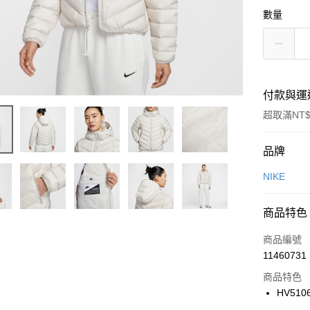
數量
付款與運
超取滿NT$
付款方式
品牌
信用卡一
NIKE
信用卡分
商品特色
3 期 
商品編號
合作金
LINE Pay
11460731
華南商
Apple Pay
上海商
商品特色
國泰世
HV510
悠遊付
臺灣中