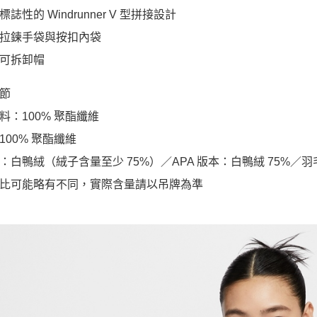
誌性的 Windrunner V 型拼接設計
拉鍊手袋與按扣內袋
可拆卸帽
節
料：100% 聚酯纖維
100% 聚酯纖維
：白鴨絨（絨子含量至少 75%）／APA 版本：白鴨絨 75%／羽毛
比可能略有不同，實際含量請以吊牌為準