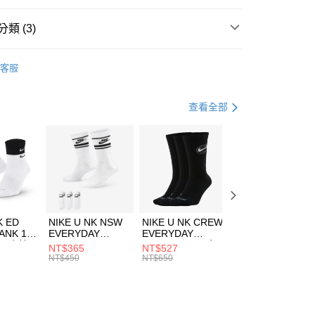
台灣）商業銀行
華泰商業銀行
業銀行
遠東國際商業銀行
類 (3)
業銀行
永豐商業銀行
享後付
業銀行
星展（台灣）商業銀行
KE
服飾
客服
際商業銀行
中國信託商業銀行
FTEE先享後付」】
外套
羽絨/化纖外套
天信用卡公司
先享後付是「在收到商品之後才付款」的支付方式。 讓您購物簡單
心！
休閒戶外
服飾
查看全部
：不需註冊會員、不需綁卡、不需儲值。
：只要手機號碼，簡訊認證，即可結帳。
(快速到店)
：先確認商品／服務後，再付款。
00，滿NT$1,500(含以上)免運費
EE先享後付」結帳流程】
方式選擇「AFTEE先享後付」後，將跳轉至「AFTEE先享後
頁面，進行簡訊認證並確認金額後，即可完成結帳。
00，滿NT$1,500(含以上)免運費
成立數日內，您將收到繳費通知簡訊。
費通知簡訊後14天內，點擊此簡訊中的連結，可透過四大超商
市自取
K ED
NIKE U NK NSW
NIKE U NK CREW
NIKE U NK
網路銀行／等多元方式進行付款，方視為交易完成。
ANK 1P
EVERYDAY
EVERYDAY
EVERYDAY LTW
00，滿NT$1,500(含以上)免運費
：結帳手續完成當下不需立刻繳費，但若您需要取消訂單，請聯
 男 中統
ESSENTIAL CR
BBALL 3PR 男女
ANKLE 3PR 男女
NT$365
NT$527
NT$365
的店家。未經商家同意取消之訂單仍視為有效，需透過AFTEE
8104
男女 短統襪
長統襪
踝襪 SX7677010
NT$450
NT$650
NT$450
繳納相關費用。
DX5089103
DA2123010
否成功請以「AFTEE先享後付 」之結帳頁面顯示為準，若有關於
功／繳費後需取消欲退款等相關疑問，請聯繫「AFTEE先享後
援中心」
https://netprotections.freshdesk.com/support/home