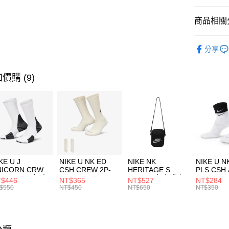
匯豐（
全盈+PAY
聯邦商
商品相關分
元大商
AFTEE先
玉山商
品牌
NI
相關說明
分享
台新國
【關於「A
女性商品
台灣樂
AFTEE
便利好安
運動類型
運送方式
價購 (9)
１．簡單
２．便利
7-11取貨
３．安心
每筆NT$1
【「AFT
宅配
１．於結帳
付」結帳
每筆NT$1
２．訂單
３．收到繳
付款後門
KE U J
NIKE U NK ED
NIKE NK
NIKE U N
／ATM／
NICORN CRW
CSH CREW 2P-
HERITAGE S
PLS CSH 
每筆NT$1
※ 請注意
R -160 男女 中
144 EMBRDY 男
SMIT 男女 側背包
144 DBL
$446
NT$365
NT$527
NT$284
絡購買商品
襪 FZ3393100
女 短統襪
BA5871010
襪 DH405
$550
NT$450
NT$650
NT$350
先享後付
FZ3073133
※ 交易是
是否繳費成
付客戶支