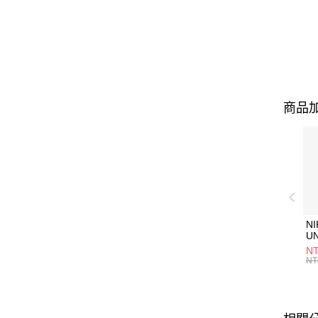
商品加
NI
U
1P
NT
統
NT