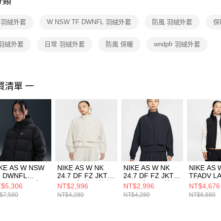
分類
【注意事
１．透過由
E 羽絨外套
W NSW TF DWNFL 羽絨外套
防風 羽絨外套
保
交易，需
求債權轉
２．關於
 羽絨外套
日常 羽絨外套
防風 保暖
wndpfr 羽絨外套
https://aft
３．未成
「AFTE
任。
買清單 一
４．使用「
即時審查
結果請求
５．嚴禁
形，恩沛
動。
KE AS W NSW
NIKE AS W NK
NIKE AS W NK
NIKE AS 
F DWNFL
24.7 DF FZ JKT
24.7 DF FZ JKT
TFADV L
ETRO PFR 女
WVN 女 休閒外套
WVN 女 休閒外套
FLOW VE
$5,306
NT$2,996
NT$2,996
NT$4,676
絨外套
HJ0964104
HJ0964010
絨外套 IB0
$7,580
NT$4,280
NT$4,280
NT$6,680
0728010