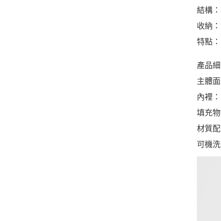
結構：標
收納：
特點：
產品細
主體面
內裡：
填充物
材質配
可機洗