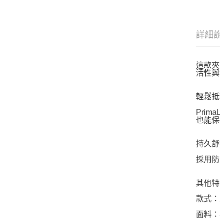
詳細
這款夾
活性與
輕鬆抵
Prim
也能保
持久舒
採用防
其他特
款式：
面料：