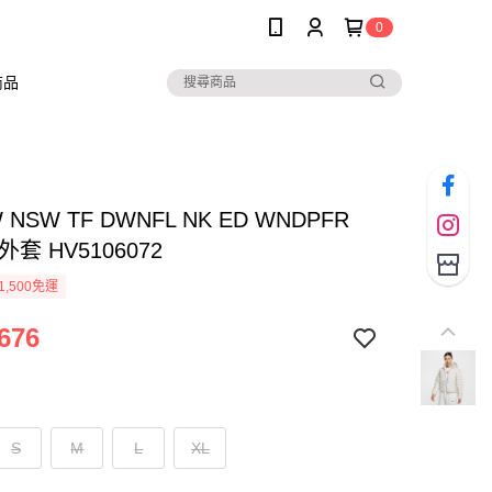
0
商品
W NSW TF DWNFL NK ED WNDPFR
套 HV5106072
1,500免運
676
S
M
L
XL