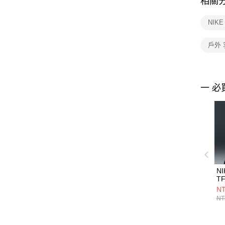
相關
NIK
戶外
一 必
NI
T
M
NT
羽
NT
IH