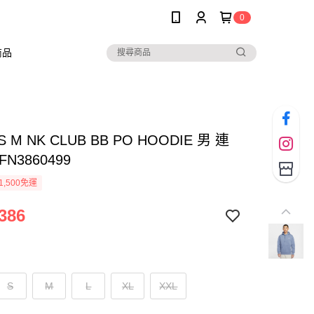
0
商品
AS M NK CLUB BB PO HOODIE 男 連
N3860499
1,500免運
386
S
M
L
XL
XXL