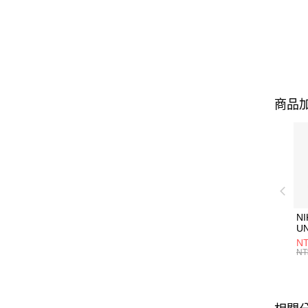
商品加
NI
U
1P
NT
統
NT