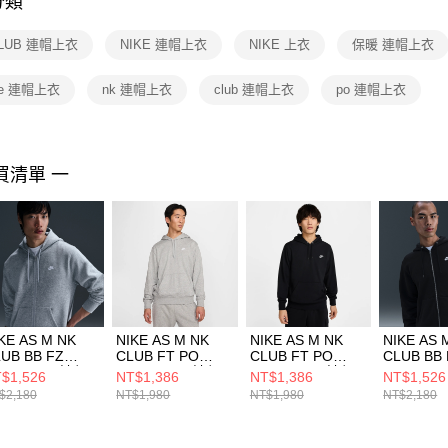
分類
【注意事
１．透過由
CLUB 連帽上衣
NIKE 連帽上衣
NIKE 上衣
保暖 連帽上衣
交易，需
求債權轉
２．關於
die 連帽上衣
nk 連帽上衣
club 連帽上衣
po 連帽上衣
https://aft
３．未成
「AFTE
任。
買清單 一
４．使用「
即時審查
結果請求
５．嚴禁
形，恩沛
動。
KE AS M NK
NIKE AS M NK
NIKE AS M NK
NIKE AS 
UB BB FZ
CLUB FT PO
CLUB FT PO
CLUB BB
OODIE 男 連帽
HOODIE 男 連帽
HOODIE 男 連帽
HOODIE
$1,526
NT$1,386
NT$1,386
NT$1,526
衣 FN3862063
上衣 FN3867063
上衣 FN3867010
外套 FN38
$2,180
NT$1,980
NT$1,980
NT$2,180