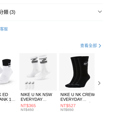
台灣）商業銀行
華泰商業銀行
業銀行
遠東國際商業銀行
類 (3)
業銀行
永豐商業銀行
享後付
業銀行
星展（台灣）商業銀行
KE
服飾
客服
際商業銀行
中國信託商業銀行
FTEE先享後付」】
上衣
連帽上衣
天信用卡公司
先享後付是「在收到商品之後才付款」的支付方式。 讓您購物簡單
心！
休閒戶外
服飾
查看全部
：不需註冊會員、不需綁卡、不需儲值。
：只要手機號碼，簡訊認證，即可結帳。
(快速到店)
：先確認商品／服務後，再付款。
00，滿NT$1,500(含以上)免運費
EE先享後付」結帳流程】
方式選擇「AFTEE先享後付」後，將跳轉至「AFTEE先享後
頁面，進行簡訊認證並確認金額後，即可完成結帳。
00，滿NT$1,500(含以上)免運費
成立數日內，您將收到繳費通知簡訊。
費通知簡訊後14天內，點擊此簡訊中的連結，可透過四大超商
市自取
K ED
NIKE U NK NSW
NIKE U NK CREW
NIKE U NK
網路銀行／等多元方式進行付款，方視為交易完成。
ANK 1P
EVERYDAY
EVERYDAY
EVERYDAY LTW
00，滿NT$1,500(含以上)免運費
：結帳手續完成當下不需立刻繳費，但若您需要取消訂單，請聯
 男 中統
ESSENTIAL CR
BBALL 3PR 男女
ANKLE 3PR 男女
NT$365
NT$527
NT$365
的店家。未經商家同意取消之訂單仍視為有效，需透過AFTEE
8104
男女 短統襪
長統襪
踝襪 SX7677010
NT$450
NT$650
NT$450
繳納相關費用。
DX5089103
DA2123010
否成功請以「AFTEE先享後付 」之結帳頁面顯示為準，若有關於
功／繳費後需取消欲退款等相關疑問，請聯繫「AFTEE先享後
援中心」
https://netprotections.freshdesk.com/support/home