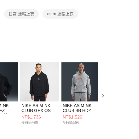
項】
恩沛科技股份有限公司提供之「AFTEE先享後付」服務完成之
日常 連帽上衣
as m 連帽上衣
依本服務之必要範圍內提供個人資料，並將交易相關給付款項請
讓予恩沛科技股份有限公司。
個人資料處理事宜，請瀏覽以下網址：
ee.tw/terms/#terms3
年的使用者請事先徵得法定代理人或監護人之同意方可使用
E先享後付」，若未經同意申辦者引起之損失，本公司不負相關責
AFTEE先享後付」時，將依據個別帳號之用戶狀況，依本公司
核予不同之上限額度；若仍有額度不足之情形，本公司將視審查
用戶進行身份認證。
一人註冊多個帳號或使用他人資訊註冊。若發現惡意使用之情
科技股份有限公司將有權停止該用戶之使用額度並採取法律行
M NK
NIKE AS M NK
NIKE AS M NK
NIKE AS M NK D
 FZ
CLUB GFX OS
CLUB BB HDY
STD ISS PO
 男 連帽
PO HDY GCE 男
NEO VARSIT 男
HOODIE 男 連帽
NT$1,736
NT$1,526
NT$1,290
62010
連帽上衣
連帽上衣
上衣 DQ5819010
NT$2,480
NT$2,180
NT$2,480
IO2452010
HV0855063