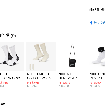
匯豐（
全盈+PAY
聯邦商
商品相關分
元大商
AFTEE先
玉山商
品牌
NI
相關說明
分享
台新國
【關於「A
男性商品
台灣樂
AFTEE
便利好安
運動類型
運送方式
價購 (9)
１．簡單
２．便利
7-11取貨
３．安心
每筆NT$1
【「AFT
宅配
１．於結帳
付」結帳
每筆NT$1
２．訂單
３．收到繳
付款後門
KE U J
NIKE U NK ED
NIKE NK
NIKE U N
／ATM／
NICORN CRW
CSH CREW 2P-
HERITAGE S
PLS CSH 
每筆NT$1
※ 請注意
R -160 男女 中
144 EMBRDY 男
SMIT 男女 側背包
144 DBL
$446
NT$365
NT$527
NT$284
絡購買商品
襪 FZ3393100
女 短統襪
BA5871010
襪 DH405
$550
NT$450
NT$650
NT$350
先享後付
FZ3073133
※ 交易是
是否繳費成
付客戶支