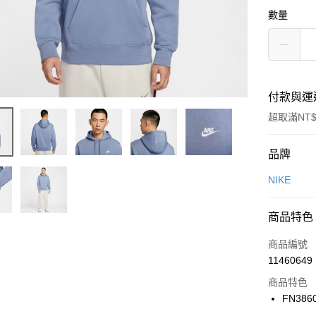
數量
付款與運
超取滿NT$
付款方式
品牌
信用卡一
NIKE
信用卡分
商品特色
3 期 
商品編號
合作金
LINE Pay
11460649
華南商
Apple Pay
上海商
商品特色
國泰世
FN386
悠遊付
臺灣中