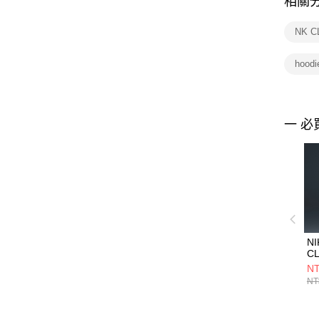
相關
NK 
hoo
一 必
NI
CL
H
NT
上
NT