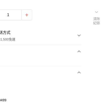
清除
紀錄
送方式
1,500免運
次付款
期付款
0 利率 每期
NT$660
21家銀行
庫商業銀行
第一商業銀行
業銀行
彰化商業銀行
業儲蓄銀行
台北富邦商業銀行
華商業銀行
兆豐國際商業銀行
0499
小企業銀行
台中商業銀行