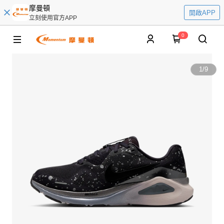
摩曼頓
開啟APP
立刻使用官方APP
0
1
/
9