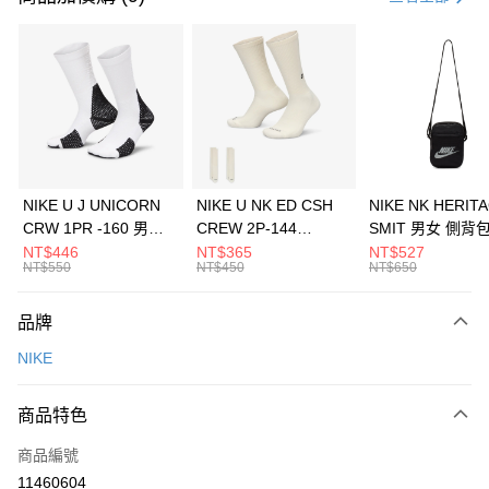
信用卡分期付款
3 期 0 利率 每期
NT$1,166
21家銀行
合作金庫商業銀行
第一商業銀行
LINE Pay
華南商業銀行
彰化商業銀行
Apple Pay
上海商業儲蓄銀行
台北富邦商業銀行
國泰世華商業銀行
兆豐國際商業銀行
悠遊付
臺灣中小企業銀行
台中商業銀行
NIKE U J UNICORN
NIKE U NK ED CSH
NIKE NK HERIT
匯豐（台灣）商業銀行
華泰商業銀行
CRW 1PR -160 男女
CREW 2P-144
SMIT 男女 側背
全盈+PAY
聯邦商業銀行
遠東國際商業銀行
中統襪 FZ3393100
EMBRDY 男女 短統襪
BA5871010
NT$446
NT$365
NT$527
元大商業銀行
永豐商業銀行
NT$550
NT$450
NT$650
AFTEE先享後付
FZ3073133
玉山商業銀行
星展（台灣）商業銀行
相關說明
台新國際商業銀行
中國信託商業銀行
品牌
【關於「AFTEE先享後付」】
台灣樂天信用卡公司
AFTEE先享後付是「在收到商品之後才付款」的支付方式。 讓您購物簡單
運送方式
NIKE
便利好安心！
１．簡單：不需註冊會員、不需綁卡、不需儲值。
7-11取貨(快速到店)
２．便利：只要手機號碼，簡訊認證，即可結帳。
商品特色
每筆NT$100，滿NT$1,500(含以上)免運費
３．安心：先確認商品／服務後，再付款。
商品編號
宅配
【「AFTEE先享後付」結帳流程】
１．於結帳方式選擇「AFTEE先享後付」後，將跳轉至「AFTEE先享後付」
11460604
每筆NT$100，滿NT$1,500(含以上)免運費