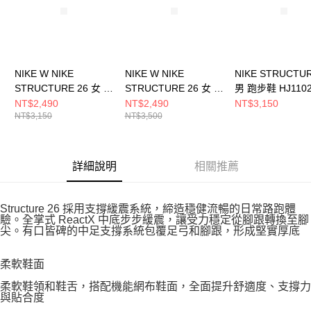
NIKE W NIKE
NIKE W NIKE
NIKE STRUCTUR
STRUCTURE 26 女 跑
STRUCTURE 26 女 跑
男 跑步鞋 HJ1102
步鞋 HJ1101102
步鞋 HJ1101601
NT$2,490
NT$2,490
NT$3,150
NT$3,150
NT$3,500
詳細說明
相關推薦
Structure 26 採用支撐緩震系統，締造穩健流暢的日常路跑體
驗。全掌式 ReactX 中底步步緩震，讓受力穩定從腳跟轉換至腳
尖。有口皆碑的中足支撐系統包覆足弓和腳跟，形成堅實厚底
柔軟鞋面
柔軟鞋領和鞋舌，搭配機能網布鞋面，全面提升舒適度、支撐力
與貼合度