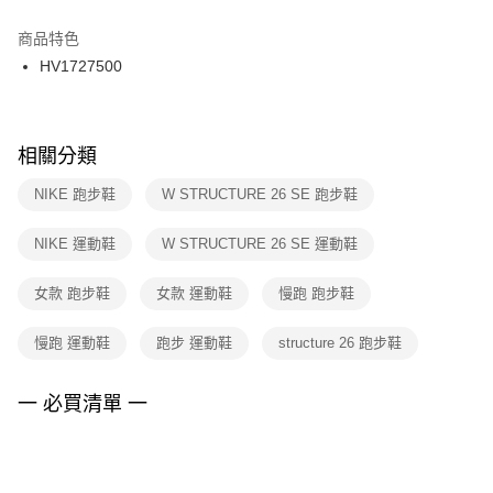
結帳頁面，進行簡訊認證並確認金額後，即可完成結帳。
２．訂單成立數日內，您將收到繳費通知簡訊。
商品特色
付款後門市自取
３．收到繳費通知簡訊後14天內，點擊此簡訊中的連結，可透過四大超商／
HV1727500
每筆NT$100，滿NT$1,500(含以上)免運費
ATM／網路銀行／等多元方式進行付款，方視為交易完成。
※ 請注意：結帳手續完成當下不需立刻繳費，但若您需要取消訂單，請聯絡
購買商品的店家。未經商家同意取消之訂單仍視為有效，需透過AFTEE先享
後付繳納相關費用。
※ 交易是否成功請以「AFTEE先享後付 」之結帳頁面顯示為準，若有關於
相關分類
是否繳費成功／繳費後需取消欲退款等相關疑問，請聯繫「AFTEE先享後付
客戶支援中心」
https://netprotections.freshdesk.com/support/home
NIKE 跑步鞋
W STRUCTURE 26 SE 跑步鞋
【注意事項】
NIKE 運動鞋
W STRUCTURE 26 SE 運動鞋
１．透過由恩沛科技股份有限公司提供之「AFTEE先享後付」服務完成之交
易，需依本服務之必要範圍內提供個人資料，並將交易相關給付款項請求債
權轉讓予恩沛科技股份有限公司。
女款 跑步鞋
女款 運動鞋
慢跑 跑步鞋
２．關於個人資料處理事宜，請瀏覽以下網址：
https://aftee.tw/terms/#terms3
慢跑 運動鞋
跑步 運動鞋
structure 26 跑步鞋
３．未成年的使用者請事先徵得法定代理人或監護人之同意方可使用
「AFTEE先享後付」，若未經同意申辦者引起之損失，本公司不負相關責
任。
一 必買清單 一
４．使用「AFTEE先享後付」時，將依據個別帳號之用戶狀況，依本公司即
時審查核予不同之上限額度；若仍有額度不足之情形，本公司將視審查結果
請求用戶進行身份認證。
５．嚴禁一人註冊多個帳號或使用他人資訊註冊。若發現惡意使用之情形，
恩沛科技股份有限公司將有權停止該用戶之使用額度並採取法律行動。