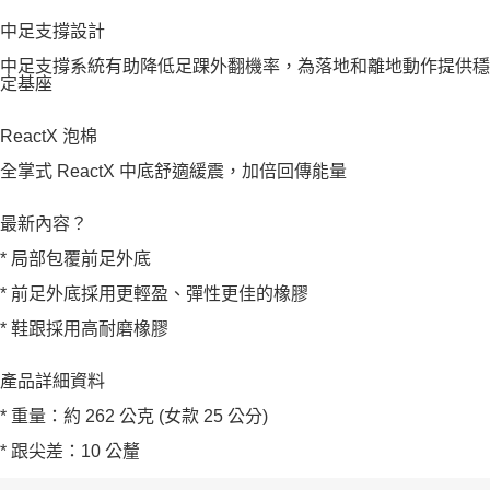
中足支撐設計
中足支撐系統有助降低足踝外翻機率，為落地和離地動作提供穩
定基座
ReactX 泡棉
全掌式 ReactX 中底舒適緩震，加倍回傳能量
最新內容？
* 局部包覆前足外底
* 前足外底採用更輕盈、彈性更佳的橡膠
* 鞋跟採用高耐磨橡膠
產品詳細資料
* 重量：約 262 公克 (女款 25 公分)
* 跟尖差：10 公釐