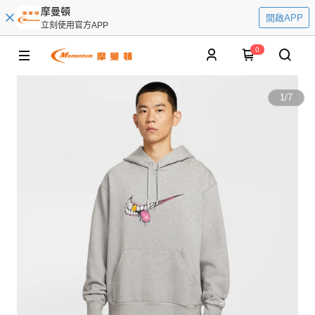
摩曼頓
開啟APP
立刻使用官方APP
0
1
/
7