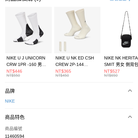
信用卡分期付款
3 期 0 利率 每期
NT$960
21家銀行
合作金庫商業銀行
第一商業銀行
LINE Pay
華南商業銀行
彰化商業銀行
Apple Pay
上海商業儲蓄銀行
台北富邦商業銀行
國泰世華商業銀行
兆豐國際商業銀行
悠遊付
臺灣中小企業銀行
台中商業銀行
NIKE U J UNICORN
NIKE U NK ED CSH
NIKE NK HERIT
匯豐（台灣）商業銀行
華泰商業銀行
CRW 1PR -160 男女
CREW 2P-144
SMIT 男女 側背
全盈+PAY
聯邦商業銀行
遠東國際商業銀行
中統襪 FZ3393100
EMBRDY 男女 短統襪
BA5871010
NT$446
NT$365
NT$527
元大商業銀行
永豐商業銀行
NT$550
NT$450
NT$650
AFTEE先享後付
FZ3073133
玉山商業銀行
星展（台灣）商業銀行
相關說明
台新國際商業銀行
中國信託商業銀行
品牌
【關於「AFTEE先享後付」】
台灣樂天信用卡公司
AFTEE先享後付是「在收到商品之後才付款」的支付方式。 讓您購物簡單
運送方式
NIKE
便利好安心！
１．簡單：不需註冊會員、不需綁卡、不需儲值。
7-11取貨(快速到店)
２．便利：只要手機號碼，簡訊認證，即可結帳。
商品特色
每筆NT$100，滿NT$1,500(含以上)免運費
３．安心：先確認商品／服務後，再付款。
商品編號
宅配
【「AFTEE先享後付」結帳流程】
１．於結帳方式選擇「AFTEE先享後付」後，將跳轉至「AFTEE先享後付」
11460594
每筆NT$100，滿NT$1,500(含以上)免運費