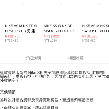
NIKE AS M NK TF SI
NIKE AS W NK DF
NIKE AS M NK 
BRSH PO HD 男 連帽
SWOOSH PDED FZ
SWOOSH BB FL
上衣 IM5919237
BRA 女 運動內衣
男 長褲 FN33430
NT$1,736
NT$1,422
NT$1,590
NT$2,480
NT$1,580
NT$3,080
FN2732010
詳細說明
相關推薦
這款寬鬆版型的 Nike SB 男子加絨滑板套頭連帽衫採用加絨針
織面料，垂感有型，行動自如。袋鼠式口袋內置小口袋，提供額
外收納空間。
其他細節
落肩設計結合胸部及衣身寬鬆剪裁，塑造自如運動體驗
正面飾有刺繡圖案，增添精緻質感