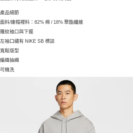
產品細節
面料/連帽裡料：82% 棉 / 18% 聚酯纖維
羅紋袖口與下擺
左袖口繡有 NIKE SB 標誌
寬鬆版型
編織抽繩
可機洗