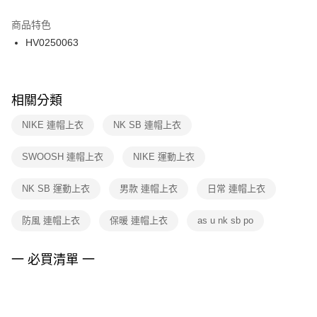
結帳頁面，進行簡訊認證並確認金額後，即可完成結帳。
２．訂單成立數日內，您將收到繳費通知簡訊。
商品特色
付款後門市自取
３．收到繳費通知簡訊後14天內，點擊此簡訊中的連結，可透過四大超商／
HV0250063
每筆NT$100，滿NT$1,500(含以上)免運費
ATM／網路銀行／等多元方式進行付款，方視為交易完成。
※ 請注意：結帳手續完成當下不需立刻繳費，但若您需要取消訂單，請聯絡
購買商品的店家。未經商家同意取消之訂單仍視為有效，需透過AFTEE先享
後付繳納相關費用。
※ 交易是否成功請以「AFTEE先享後付 」之結帳頁面顯示為準，若有關於
相關分類
是否繳費成功／繳費後需取消欲退款等相關疑問，請聯繫「AFTEE先享後付
客戶支援中心」
https://netprotections.freshdesk.com/support/home
NIKE 連帽上衣
NK SB 連帽上衣
【注意事項】
SWOOSH 連帽上衣
NIKE 運動上衣
１．透過由恩沛科技股份有限公司提供之「AFTEE先享後付」服務完成之交
易，需依本服務之必要範圍內提供個人資料，並將交易相關給付款項請求債
權轉讓予恩沛科技股份有限公司。
NK SB 運動上衣
男款 連帽上衣
日常 連帽上衣
２．關於個人資料處理事宜，請瀏覽以下網址：
https://aftee.tw/terms/#terms3
防風 連帽上衣
保暖 連帽上衣
as u nk sb po
３．未成年的使用者請事先徵得法定代理人或監護人之同意方可使用
「AFTEE先享後付」，若未經同意申辦者引起之損失，本公司不負相關責
任。
一 必買清單 一
４．使用「AFTEE先享後付」時，將依據個別帳號之用戶狀況，依本公司即
時審查核予不同之上限額度；若仍有額度不足之情形，本公司將視審查結果
請求用戶進行身份認證。
５．嚴禁一人註冊多個帳號或使用他人資訊註冊。若發現惡意使用之情形，
恩沛科技股份有限公司將有權停止該用戶之使用額度並採取法律行動。