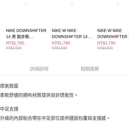
NIKE DOWNSHIFTER
NIKE W NIKE
NIKE W NIKE
14 男 跑步鞋
DOWNSHIFTER 14 女
DOWNSHIFTER 
IB1895002
跑步鞋 IB1899100
跑步鞋 FD64760
NT$1,790
NT$1,790
NT$1,790
NT$2,500
NT$2,500
NT$2,500
詳細說明
相關推薦
透氣鞋面
柔軟舒適的網布材質提供良好透氣性。
中足支撐
升級的內部貼合帶在中足部位提供穩固包覆與支撐感。