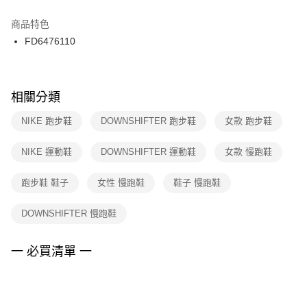
結帳頁面，進行簡訊認證並確認金額後，即可完成結帳。
２．訂單成立數日內，您將收到繳費通知簡訊。
商品特色
付款後門市自取
３．收到繳費通知簡訊後14天內，點擊此簡訊中的連結，可透過四大超商／
FD6476110
每筆NT$100，滿NT$1,500(含以上)免運費
ATM／網路銀行／等多元方式進行付款，方視為交易完成。
※ 請注意：結帳手續完成當下不需立刻繳費，但若您需要取消訂單，請聯絡
購買商品的店家。未經商家同意取消之訂單仍視為有效，需透過AFTEE先享
後付繳納相關費用。
※ 交易是否成功請以「AFTEE先享後付 」之結帳頁面顯示為準，若有關於
相關分類
是否繳費成功／繳費後需取消欲退款等相關疑問，請聯繫「AFTEE先享後付
客戶支援中心」
https://netprotections.freshdesk.com/support/home
NIKE 跑步鞋
DOWNSHIFTER 跑步鞋
女款 跑步鞋
【注意事項】
NIKE 運動鞋
DOWNSHIFTER 運動鞋
女款 慢跑鞋
１．透過由恩沛科技股份有限公司提供之「AFTEE先享後付」服務完成之交
易，需依本服務之必要範圍內提供個人資料，並將交易相關給付款項請求債
權轉讓予恩沛科技股份有限公司。
跑步鞋 鞋子
女性 慢跑鞋
鞋子 慢跑鞋
２．關於個人資料處理事宜，請瀏覽以下網址：
https://aftee.tw/terms/#terms3
DOWNSHIFTER 慢跑鞋
３．未成年的使用者請事先徵得法定代理人或監護人之同意方可使用
「AFTEE先享後付」，若未經同意申辦者引起之損失，本公司不負相關責
任。
一 必買清單 一
４．使用「AFTEE先享後付」時，將依據個別帳號之用戶狀況，依本公司即
時審查核予不同之上限額度；若仍有額度不足之情形，本公司將視審查結果
請求用戶進行身份認證。
５．嚴禁一人註冊多個帳號或使用他人資訊註冊。若發現惡意使用之情形，
恩沛科技股份有限公司將有權停止該用戶之使用額度並採取法律行動。