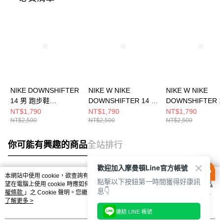
NIKE DOWNSHIFTER
NIKE W NIKE
NIKE W NIKE
14 男 跑步鞋
DOWNSHIFTER 14 女
DOWNSHIFTER 
IB1895002
跑步鞋 IB1899100
跑步鞋 FD64760
NT$1,790
NT$1,790
NT$1,790
NT$2,500
NT$2,500
NT$2,500
你可能有興趣的商品
全站排行
歡迎加入摩曼頓Line官方帳號
本網站中使用 cookie，欲查詢有關本網站使用 cookie 方式之詳情，及若您不希
點擊以下按鈕第一時間獲得好康訊
熱門標籤
望在電腦上使用 cookie 時應如何變更電腦的 cookie 設定，請參閱本網站「
隱私
息👇
權條款
」之 Cookie 聲明。您繼續使用本網站即表示您同意本公司得按本網站使
用條款之 Cookie 聲明使用 cookie。
了解更多 >
連結 LINE 帳號