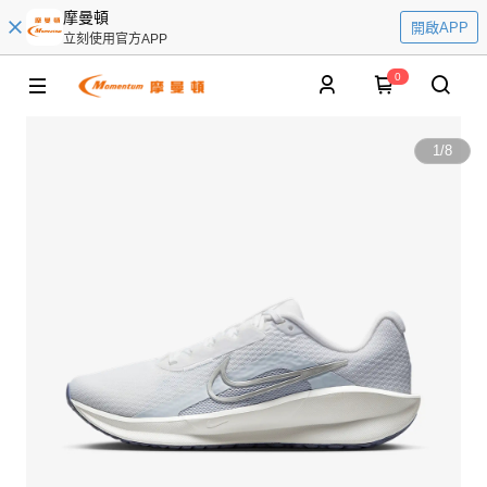
摩曼頓
開啟APP
立刻使用官方APP
0
1
/
8