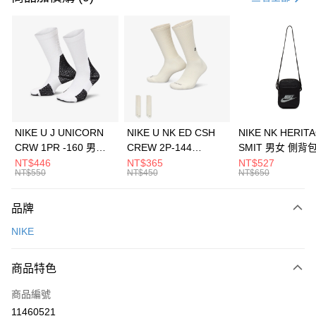
信用卡分期付款
3 期 0 利率 每期
NT$833
21家銀行
合作金庫商業銀行
第一商業銀行
LINE Pay
華南商業銀行
彰化商業銀行
Apple Pay
上海商業儲蓄銀行
台北富邦商業銀行
國泰世華商業銀行
兆豐國際商業銀行
悠遊付
臺灣中小企業銀行
台中商業銀行
NIKE U J UNICORN
NIKE U NK ED CSH
NIKE NK HERIT
匯豐（台灣）商業銀行
華泰商業銀行
CRW 1PR -160 男女
CREW 2P-144
SMIT 男女 側背
全盈+PAY
聯邦商業銀行
遠東國際商業銀行
中統襪 FZ3393100
EMBRDY 男女 短統襪
BA5871010
NT$446
NT$365
NT$527
元大商業銀行
永豐商業銀行
NT$550
NT$450
NT$650
AFTEE先享後付
FZ3073133
玉山商業銀行
星展（台灣）商業銀行
相關說明
台新國際商業銀行
中國信託商業銀行
品牌
【關於「AFTEE先享後付」】
台灣樂天信用卡公司
AFTEE先享後付是「在收到商品之後才付款」的支付方式。 讓您購物簡單
運送方式
NIKE
便利好安心！
１．簡單：不需註冊會員、不需綁卡、不需儲值。
7-11取貨(快速到店)
２．便利：只要手機號碼，簡訊認證，即可結帳。
商品特色
每筆NT$100，滿NT$1,500(含以上)免運費
３．安心：先確認商品／服務後，再付款。
商品編號
宅配
【「AFTEE先享後付」結帳流程】
１．於結帳方式選擇「AFTEE先享後付」後，將跳轉至「AFTEE先享後付」
11460521
每筆NT$100，滿NT$1,500(含以上)免運費