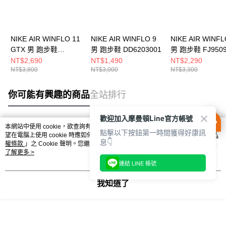
NIKE AIR WINFLO 11
NIKE AIR WINFLO 9
NIKE AIR WINFL
GTX 男 跑步鞋
男 跑步鞋 DD6203001
男 跑步鞋 FJ9509
FQ1358005
NT$2,690
NT$1,490
NT$2,290
NT$3,800
NT$3,000
NT$3,300
你可能有興趣的商品
全站排行
歡迎加入摩曼頓Line官方帳號
本網站中使用 cookie，欲查詢有關本網站使用 cookie 方式之詳情，及若您不希
點擊以下按鈕第一時間獲得好康訊
熱門標籤
望在電腦上使用 cookie 時應如何變更電腦的 cookie 設定，請參閱本網站「
隱私
息👇
權條款
」之 Cookie 聲明。您繼續使用本網站即表示您同意本公司得按本網站使
用條款之 Cookie 聲明使用 cookie。
了解更多 >
連結 LINE 帳號
我知道了