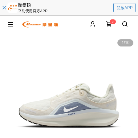
摩曼頓
開啟APP
立刻使用官方APP
0
1
/
10