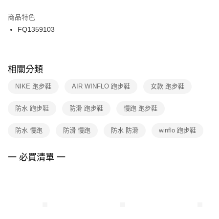
結帳頁面，進行簡訊認證並確認金額後，即可完成結帳。
２．訂單成立數日內，您將收到繳費通知簡訊。
商品特色
付款後門市自取
３．收到繳費通知簡訊後14天內，點擊此簡訊中的連結，可透過四大超商／
FQ1359103
每筆NT$100，滿NT$1,500(含以上)免運費
ATM／網路銀行／等多元方式進行付款，方視為交易完成。
※ 請注意：結帳手續完成當下不需立刻繳費，但若您需要取消訂單，請聯絡
購買商品的店家。未經商家同意取消之訂單仍視為有效，需透過AFTEE先享
後付繳納相關費用。
※ 交易是否成功請以「AFTEE先享後付 」之結帳頁面顯示為準，若有關於
相關分類
是否繳費成功／繳費後需取消欲退款等相關疑問，請聯繫「AFTEE先享後付
客戶支援中心」
https://netprotections.freshdesk.com/support/home
NIKE 跑步鞋
AIR WINFLO 跑步鞋
女款 跑步鞋
【注意事項】
防水 跑步鞋
防滑 跑步鞋
慢跑 跑步鞋
１．透過由恩沛科技股份有限公司提供之「AFTEE先享後付」服務完成之交
易，需依本服務之必要範圍內提供個人資料，並將交易相關給付款項請求債
權轉讓予恩沛科技股份有限公司。
防水 慢跑
防滑 慢跑
防水 防滑
winflo 跑步鞋
２．關於個人資料處理事宜，請瀏覽以下網址：
https://aftee.tw/terms/#terms3
３．未成年的使用者請事先徵得法定代理人或監護人之同意方可使用
一 必買清單 一
「AFTEE先享後付」，若未經同意申辦者引起之損失，本公司不負相關責
任。
４．使用「AFTEE先享後付」時，將依據個別帳號之用戶狀況，依本公司即
時審查核予不同之上限額度；若仍有額度不足之情形，本公司將視審查結果
請求用戶進行身份認證。
５．嚴禁一人註冊多個帳號或使用他人資訊註冊。若發現惡意使用之情形，
恩沛科技股份有限公司將有權停止該用戶之使用額度並採取法律行動。