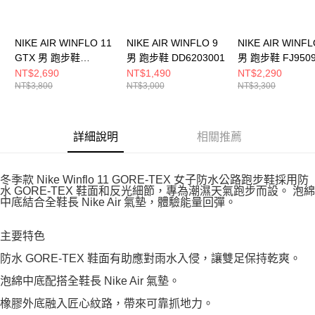
NIKE AIR WINFLO 11
NIKE AIR WINFLO 9
NIKE AIR WINFL
GTX 男 跑步鞋
男 跑步鞋 DD6203001
男 跑步鞋 FJ9509
FQ1358005
NT$2,690
NT$1,490
NT$2,290
NT$3,800
NT$3,000
NT$3,300
詳細說明
相關推薦
冬季款 Nike Winflo 11 GORE-TEX 女子防水公路跑步鞋採用防
水 GORE-TEX 鞋面和反光細節，專為潮濕天氣跑步而設。 泡綿
中底結合全鞋長 Nike Air 氣墊，體驗能量回彈。
主要特色
防水 GORE-TEX 鞋面有助應對雨水入侵，讓雙足保持乾爽。
泡綿中底配搭全鞋長 Nike Air 氣墊。
橡膠外底融入匠心紋路，帶來可靠抓地力。