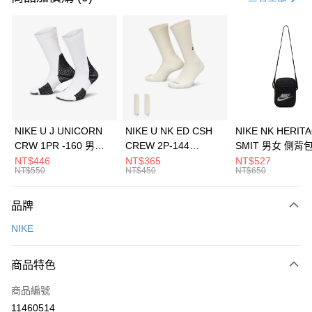
信用卡分期付款
3 期 0 利率 每期
NT$1,266
21家銀行
合作金庫商業銀行
第一商業銀行
LINE Pay
華南商業銀行
彰化商業銀行
Apple Pay
上海商業儲蓄銀行
台北富邦商業銀行
國泰世華商業銀行
兆豐國際商業銀行
悠遊付
臺灣中小企業銀行
台中商業銀行
NIKE U J UNICORN
NIKE U NK ED CSH
NIKE NK HERIT
匯豐（台灣）商業銀行
華泰商業銀行
CRW 1PR -160 男女
CREW 2P-144
SMIT 男女 側背
全盈+PAY
聯邦商業銀行
遠東國際商業銀行
中統襪 FZ3393100
EMBRDY 男女 短統襪
BA5871010
NT$446
NT$365
NT$527
元大商業銀行
永豐商業銀行
NT$550
NT$450
NT$650
AFTEE先享後付
FZ3073133
玉山商業銀行
星展（台灣）商業銀行
相關說明
台新國際商業銀行
中國信託商業銀行
品牌
【關於「AFTEE先享後付」】
台灣樂天信用卡公司
AFTEE先享後付是「在收到商品之後才付款」的支付方式。 讓您購物簡單
運送方式
NIKE
便利好安心！
１．簡單：不需註冊會員、不需綁卡、不需儲值。
7-11取貨(快速到店)
２．便利：只要手機號碼，簡訊認證，即可結帳。
商品特色
每筆NT$100，滿NT$1,500(含以上)免運費
３．安心：先確認商品／服務後，再付款。
商品編號
宅配
【「AFTEE先享後付」結帳流程】
１．於結帳方式選擇「AFTEE先享後付」後，將跳轉至「AFTEE先享後付」
11460514
每筆NT$100，滿NT$1,500(含以上)免運費