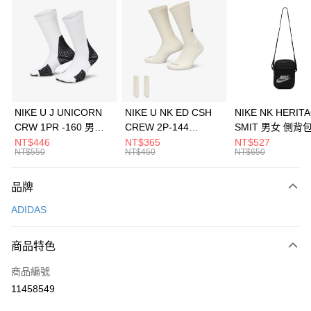
信用卡分期付款
3 期 0 利率 每期
NT$963
21家銀行
合作金庫商業銀行
第一商業銀行
LINE Pay
華南商業銀行
彰化商業銀行
Apple Pay
上海商業儲蓄銀行
台北富邦商業銀行
國泰世華商業銀行
兆豐國際商業銀行
悠遊付
臺灣中小企業銀行
台中商業銀行
NIKE U J UNICORN
NIKE U NK ED CSH
NIKE NK HERIT
匯豐（台灣）商業銀行
華泰商業銀行
CRW 1PR -160 男女
CREW 2P-144
SMIT 男女 側背
全盈+PAY
聯邦商業銀行
遠東國際商業銀行
中統襪 FZ3393100
EMBRDY 男女 短統襪
BA5871010
NT$446
NT$365
NT$527
元大商業銀行
永豐商業銀行
NT$550
NT$450
NT$650
AFTEE先享後付
FZ3073133
玉山商業銀行
星展（台灣）商業銀行
相關說明
台新國際商業銀行
中國信託商業銀行
品牌
【關於「AFTEE先享後付」】
台灣樂天信用卡公司
AFTEE先享後付是「在收到商品之後才付款」的支付方式。 讓您購物簡單
運送方式
ADIDAS
便利好安心！
１．簡單：不需註冊會員、不需綁卡、不需儲值。
7-11取貨(快速到店)
２．便利：只要手機號碼，簡訊認證，即可結帳。
商品特色
每筆NT$100，滿NT$1,500(含以上)免運費
３．安心：先確認商品／服務後，再付款。
商品編號
宅配
【「AFTEE先享後付」結帳流程】
１．於結帳方式選擇「AFTEE先享後付」後，將跳轉至「AFTEE先享後付」
11458549
每筆NT$100，滿NT$1,500(含以上)免運費
結帳頁面，進行簡訊認證並確認金額後，即可完成結帳。