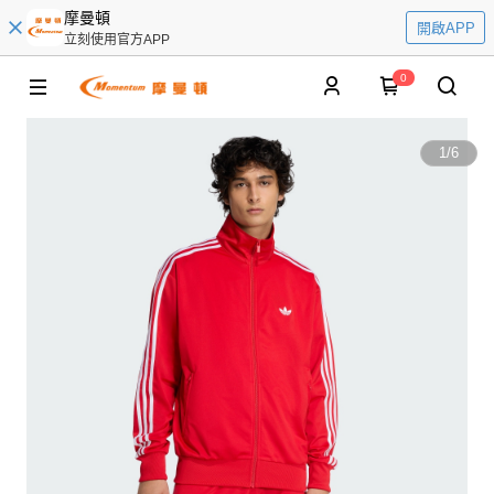
摩曼頓
開啟APP
立刻使用官方APP
0
1
/
6