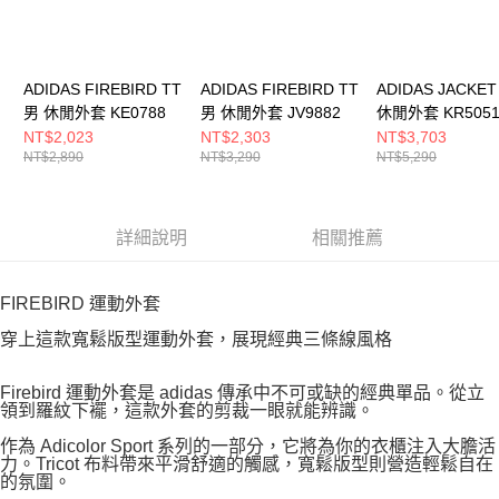
ADIDAS FIREBIRD TT
ADIDAS FIREBIRD TT
ADIDAS JACKET
男 休閒外套 KE0788
男 休閒外套 JV9882
休閒外套 KR505
NT$2,023
NT$2,303
NT$3,703
NT$2,890
NT$3,290
NT$5,290
詳細說明
相關推薦
FIREBIRD 運動外套
穿上這款寬鬆版型運動外套，展現經典三條線風格
Firebird 運動外套是 adidas 傳承中不可或缺的經典單品。從立
領到羅紋下襬，這款外套的剪裁一眼就能辨識。
作為 Adicolor Sport 系列的一部分，它將為你的衣櫃注入大膽活
力。Tricot 布料帶來平滑舒適的觸感，寬鬆版型則營造輕鬆自在
的氛圍。