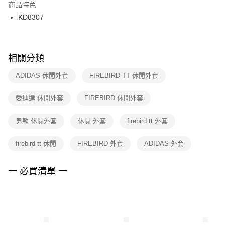
２．訂單成立數日內，您將收到繳費通知簡訊。
商品特色
付款後門市自取
３．收到繳費通知簡訊後14天內，點擊此簡訊中的連結，可透過四大超商／
KD8307
每筆NT$100，滿NT$1,500(含以上)免運費
ATM／網路銀行／等多元方式進行付款，方視為交易完成。
※ 請注意：結帳手續完成當下不需立刻繳費，但若您需要取消訂單，請聯絡
購買商品的店家。未經商家同意取消之訂單仍視為有效，需透過AFTEE先享
後付繳納相關費用。
※ 交易是否成功請以「AFTEE先享後付 」之結帳頁面顯示為準，若有關於
相關分類
是否繳費成功／繳費後需取消欲退款等相關疑問，請聯繫「AFTEE先享後付
客戶支援中心」
https://netprotections.freshdesk.com/support/home
ADIDAS 休閒外套
FIREBIRD TT 休閒外套
【注意事項】
愛迪達 休閒外套
FIREBIRD 休閒外套
１．透過由恩沛科技股份有限公司提供之「AFTEE先享後付」服務完成之交
易，需依本服務之必要範圍內提供個人資料，並將交易相關給付款項請求債
權轉讓予恩沛科技股份有限公司。
男款 休閒外套
休閒 外套
firebird tt 外套
２．關於個人資料處理事宜，請瀏覽以下網址：
https://aftee.tw/terms/#terms3
firebird tt 休閒
FIREBIRD 外套
ADIDAS 外套
３．未成年的使用者請事先徵得法定代理人或監護人之同意方可使用
「AFTEE先享後付」，若未經同意申辦者引起之損失，本公司不負相關責
任。
一 必買清單 一
４．使用「AFTEE先享後付」時，將依據個別帳號之用戶狀況，依本公司即
時審查核予不同之上限額度；若仍有額度不足之情形，本公司將視審查結果
請求用戶進行身份認證。
５．嚴禁一人註冊多個帳號或使用他人資訊註冊。若發現惡意使用之情形，
恩沛科技股份有限公司將有權停止該用戶之使用額度並採取法律行動。