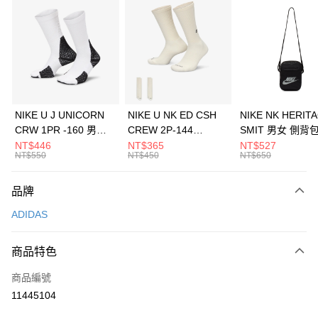
信用卡分期付款
3 期 0 利率 每期
NT$1,230
21家銀行
合作金庫商業銀行
第一商業銀行
LINE Pay
華南商業銀行
彰化商業銀行
Apple Pay
上海商業儲蓄銀行
台北富邦商業銀行
國泰世華商業銀行
兆豐國際商業銀行
悠遊付
臺灣中小企業銀行
台中商業銀行
NIKE U J UNICORN
NIKE U NK ED CSH
NIKE NK HERIT
匯豐（台灣）商業銀行
華泰商業銀行
CRW 1PR -160 男女
CREW 2P-144
SMIT 男女 側背
全盈+PAY
聯邦商業銀行
遠東國際商業銀行
中統襪 FZ3393100
EMBRDY 男女 短統襪
BA5871010
NT$446
NT$365
NT$527
元大商業銀行
永豐商業銀行
NT$550
NT$450
NT$650
AFTEE先享後付
FZ3073133
玉山商業銀行
星展（台灣）商業銀行
相關說明
台新國際商業銀行
中國信託商業銀行
品牌
【關於「AFTEE先享後付」】
台灣樂天信用卡公司
AFTEE先享後付是「在收到商品之後才付款」的支付方式。 讓您購物簡單
運送方式
ADIDAS
便利好安心！
１．簡單：不需註冊會員、不需綁卡、不需儲值。
7-11取貨(快速到店)
２．便利：只要手機號碼，簡訊認證，即可結帳。
商品特色
每筆NT$100，滿NT$1,500(含以上)免運費
３．安心：先確認商品／服務後，再付款。
商品編號
宅配
【「AFTEE先享後付」結帳流程】
１．於結帳方式選擇「AFTEE先享後付」後，將跳轉至「AFTEE先享後付」
11445104
每筆NT$100，滿NT$1,500(含以上)免運費
結帳頁面，進行簡訊認證並確認金額後，即可完成結帳。