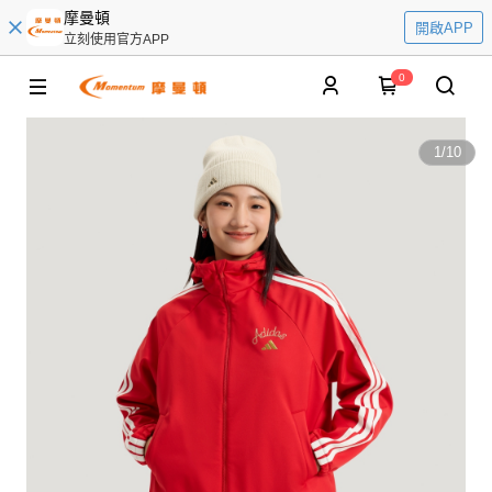
摩曼頓
開啟APP
立刻使用官方APP
0
1
/
10