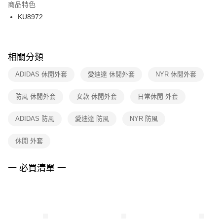
２．訂單成立數日內，您將收到繳費通知簡訊。
商品特色
付款後門市自取
３．收到繳費通知簡訊後14天內，點擊此簡訊中的連結，可透過四大超商／
KU8972
每筆NT$100，滿NT$1,500(含以上)免運費
ATM／網路銀行／等多元方式進行付款，方視為交易完成。
※ 請注意：結帳手續完成當下不需立刻繳費，但若您需要取消訂單，請聯絡
購買商品的店家。未經商家同意取消之訂單仍視為有效，需透過AFTEE先享
後付繳納相關費用。
※ 交易是否成功請以「AFTEE先享後付 」之結帳頁面顯示為準，若有關於
相關分類
是否繳費成功／繳費後需取消欲退款等相關疑問，請聯繫「AFTEE先享後付
客戶支援中心」
https://netprotections.freshdesk.com/support/home
ADIDAS 休閒外套
愛迪達 休閒外套
NYR 休閒外套
【注意事項】
防風 休閒外套
女款 休閒外套
日常休閒 外套
１．透過由恩沛科技股份有限公司提供之「AFTEE先享後付」服務完成之交
易，需依本服務之必要範圍內提供個人資料，並將交易相關給付款項請求債
權轉讓予恩沛科技股份有限公司。
ADIDAS 防風
愛迪達 防風
NYR 防風
２．關於個人資料處理事宜，請瀏覽以下網址：
https://aftee.tw/terms/#terms3
休閒 外套
３．未成年的使用者請事先徵得法定代理人或監護人之同意方可使用
「AFTEE先享後付」，若未經同意申辦者引起之損失，本公司不負相關責
任。
一 必買清單 一
４．使用「AFTEE先享後付」時，將依據個別帳號之用戶狀況，依本公司即
時審查核予不同之上限額度；若仍有額度不足之情形，本公司將視審查結果
請求用戶進行身份認證。
５．嚴禁一人註冊多個帳號或使用他人資訊註冊。若發現惡意使用之情形，
恩沛科技股份有限公司將有權停止該用戶之使用額度並採取法律行動。