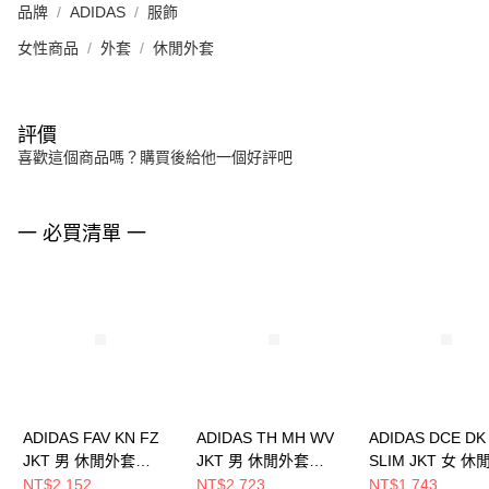
品牌
ADIDAS
服飾
女性商品
外套
休閒外套
評價
喜歡這個商品嗎？購買後給他一個好評吧
一 必買清單 一
ADIDAS FAV KN FZ
ADIDAS TH MH WV
ADIDAS DCE DK
JKT 男 休閒外套
JKT 男 休閒外套
SLIM JKT 女 
KW4772
JZ8413
KX8909
NT$2,152
NT$2,723
NT$1,743