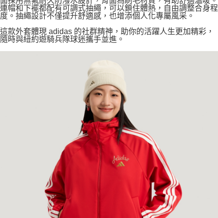
面採用無氟耐久防潑水設計，背面為刷毛材質，有助舒適溫暖。
連帽和下襬都配有可調式抽繩，可以鎖住體熱，自由調整合身程
度。抽繩設計不僅提升舒適感，也增添個人化專屬風采。
這款外套體現 adidas 的社群精神，助你的活躍人生更加精彩，
隨時與紐約遊騎兵隊球迷攜手並進。