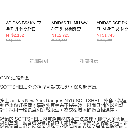
ADIDAS FAV KN FZ
ADIDAS TH MH WV
ADIDAS DCE DK
JKT 男 休閒外套
JKT 男 休閒外套
SLIM JKT 女 
KW4772
JZ8413
KX8909
NT$2,152
NT$2,723
NT$1,743
NT$2,690
NT$3,890
NT$2,490
詳細說明
相關推薦
CNY 連帽外套
SOFTSHELL 外套搭配可調式抽繩，保暖超有感
穿上 adidas New York Rangers NYR SOFTSHELL 外套，為運
動賽季做好準備。這款外套專為不畏寒冷、風雨無阻的球迷設
計；採用一般長度和寬鬆版型，為衣櫥增添舒適百搭選擇。
舒適的 SOFTSHELL 材質經自然防水工法處理，即使入冬天氣
變幻莫測，哨音還沒響起就已大雨傾盆，依舊時刻保暖舒適。正