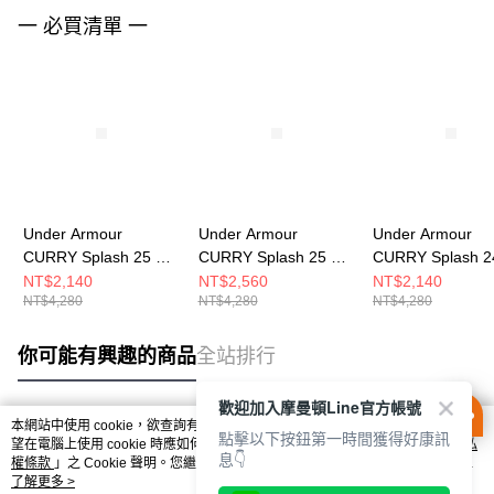
一 必買清單 一
Under Armour
Under Armour
Under Armour
CURRY Splash 25 AP
CURRY Splash 25 AP
CURRY Splash 2
男女 籃球鞋 3028460-
籃球鞋 男女 籃球鞋
SDE 男女 籃球鞋
NT$2,140
NT$2,560
NT$2,140
NT$4,280
NT$4,280
NT$4,280
001
3028460-004
3028193-100
你可能有興趣的商品
全站排行
歡迎加入摩曼頓Line官方帳號
本網站中使用 cookie，欲查詢有關本網站使用 cookie 方式之詳情，及若您不希
點擊以下按鈕第一時間獲得好康訊
熱門標籤
望在電腦上使用 cookie 時應如何變更電腦的 cookie 設定，請參閱本網站「
隱私
息👇
權條款
」之 Cookie 聲明。您繼續使用本網站即表示您同意本公司得按本網站使
用條款之 Cookie 聲明使用 cookie。
了解更多 >