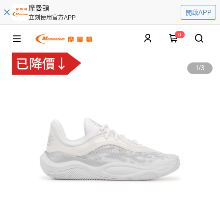
摩曼頓
開啟APP
立刻使用官方APP
0
1
/
3