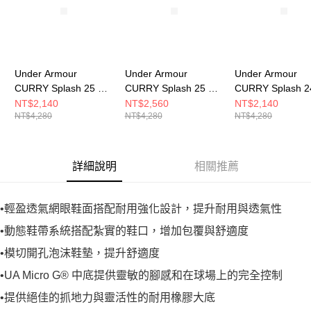
Under Armour
Under Armour
Under Armour
CURRY Splash 25 AP
CURRY Splash 25 AP
CURRY Splash 2
男女 籃球鞋 3028460-
籃球鞋 男女 籃球鞋
SDE 男女 籃球鞋
NT$2,140
NT$2,560
NT$2,140
NT$4,280
NT$4,280
NT$4,280
001
3028460-004
3028193-100
詳細說明
相關推薦
•輕盈透氣網眼鞋面搭配耐用強化設計，提升耐用與透氣性
•動態鞋帶系統搭配紮實的鞋口，增加包覆與舒適度
•模切開孔泡沫鞋墊，提升舒適度
•UA Micro G® 中底提供靈敏的腳感和在球場上的完全控制
•提供絕佳的抓地力與靈活性的耐用橡膠大底