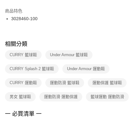
結帳頁面，進行簡訊認證並確認金額後，即可完成結帳。
２．訂單成立數日內，您將收到繳費通知簡訊。
商品特色
付款後門市自取
３．收到繳費通知簡訊後14天內，點擊此簡訊中的連結，可透過四大超商／
3028460-100
每筆NT$100，滿NT$1,500(含以上)免運費
ATM／網路銀行／等多元方式進行付款，方視為交易完成。
※ 請注意：結帳手續完成當下不需立刻繳費，但若您需要取消訂單，請聯絡
購買商品的店家。未經商家同意取消之訂單仍視為有效，需透過AFTEE先享
後付繳納相關費用。
※ 交易是否成功請以「AFTEE先享後付 」之結帳頁面顯示為準，若有關於
相關分類
是否繳費成功／繳費後需取消欲退款等相關疑問，請聯繫「AFTEE先享後付
客戶支援中心」
https://netprotections.freshdesk.com/support/home
CURRY 籃球鞋
Under Armour 籃球鞋
【注意事項】
CURRY Splash 2 籃球鞋
Under Armour 運動鞋
１．透過由恩沛科技股份有限公司提供之「AFTEE先享後付」服務完成之交
易，需依本服務之必要範圍內提供個人資料，並將交易相關給付款項請求債
權轉讓予恩沛科技股份有限公司。
CURRY 運動鞋
運動防滑 籃球鞋
運動保護 籃球鞋
２．關於個人資料處理事宜，請瀏覽以下網址：
https://aftee.tw/terms/#terms3
男女 籃球鞋
運動防滑 運動保護
籃球運動 運動防滑
３．未成年的使用者請事先徵得法定代理人或監護人之同意方可使用
「AFTEE先享後付」，若未經同意申辦者引起之損失，本公司不負相關責
任。
一 必買清單 一
４．使用「AFTEE先享後付」時，將依據個別帳號之用戶狀況，依本公司即
時審查核予不同之上限額度；若仍有額度不足之情形，本公司將視審查結果
請求用戶進行身份認證。
５．嚴禁一人註冊多個帳號或使用他人資訊註冊。若發現惡意使用之情形，
恩沛科技股份有限公司將有權停止該用戶之使用額度並採取法律行動。