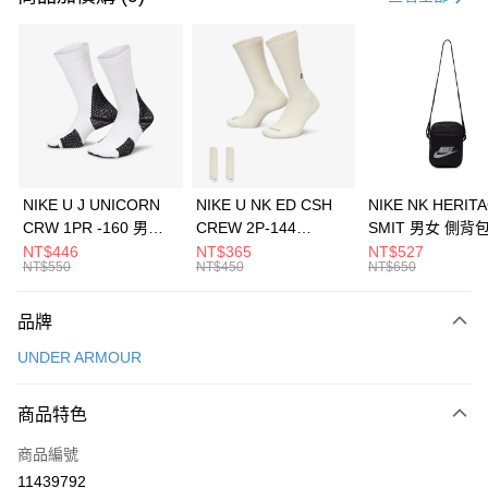
信用卡分期付款
3 期 0 利率 每期
NT$1,426
21家銀行
合作金庫商業銀行
第一商業銀行
LINE Pay
華南商業銀行
彰化商業銀行
Apple Pay
上海商業儲蓄銀行
台北富邦商業銀行
國泰世華商業銀行
兆豐國際商業銀行
悠遊付
臺灣中小企業銀行
台中商業銀行
NIKE U J UNICORN
NIKE U NK ED CSH
NIKE NK HERIT
匯豐（台灣）商業銀行
華泰商業銀行
CRW 1PR -160 男女
CREW 2P-144
SMIT 男女 側背
全盈+PAY
聯邦商業銀行
遠東國際商業銀行
中統襪 FZ3393100
EMBRDY 男女 短統襪
BA5871010
NT$446
NT$365
NT$527
元大商業銀行
永豐商業銀行
NT$550
NT$450
NT$650
AFTEE先享後付
FZ3073133
玉山商業銀行
星展（台灣）商業銀行
相關說明
台新國際商業銀行
中國信託商業銀行
品牌
【關於「AFTEE先享後付」】
台灣樂天信用卡公司
AFTEE先享後付是「在收到商品之後才付款」的支付方式。 讓您購物簡單
運送方式
UNDER ARMOUR
便利好安心！
１．簡單：不需註冊會員、不需綁卡、不需儲值。
7-11取貨(快速到店)
２．便利：只要手機號碼，簡訊認證，即可結帳。
商品特色
每筆NT$100，滿NT$1,500(含以上)免運費
３．安心：先確認商品／服務後，再付款。
商品編號
宅配
【「AFTEE先享後付」結帳流程】
１．於結帳方式選擇「AFTEE先享後付」後，將跳轉至「AFTEE先享後付」
11439792
每筆NT$100，滿NT$1,500(含以上)免運費