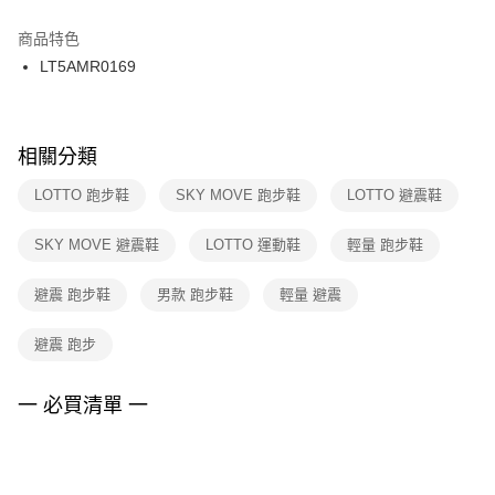
結帳頁面，進行簡訊認證並確認金額後，即可完成結帳。
２．訂單成立數日內，您將收到繳費通知簡訊。
商品特色
付款後門市自取
３．收到繳費通知簡訊後14天內，點擊此簡訊中的連結，可透過四大超商／
LT5AMR0169
每筆NT$100，滿NT$1,500(含以上)免運費
ATM／網路銀行／等多元方式進行付款，方視為交易完成。
※ 請注意：結帳手續完成當下不需立刻繳費，但若您需要取消訂單，請聯絡
購買商品的店家。未經商家同意取消之訂單仍視為有效，需透過AFTEE先享
後付繳納相關費用。
※ 交易是否成功請以「AFTEE先享後付 」之結帳頁面顯示為準，若有關於
相關分類
是否繳費成功／繳費後需取消欲退款等相關疑問，請聯繫「AFTEE先享後付
客戶支援中心」
https://netprotections.freshdesk.com/support/home
LOTTO 跑步鞋
SKY MOVE 跑步鞋
LOTTO 避震鞋
【注意事項】
SKY MOVE 避震鞋
LOTTO 運動鞋
輕量 跑步鞋
１．透過由恩沛科技股份有限公司提供之「AFTEE先享後付」服務完成之交
易，需依本服務之必要範圍內提供個人資料，並將交易相關給付款項請求債
權轉讓予恩沛科技股份有限公司。
避震 跑步鞋
男款 跑步鞋
輕量 避震
２．關於個人資料處理事宜，請瀏覽以下網址：
https://aftee.tw/terms/#terms3
避震 跑步
３．未成年的使用者請事先徵得法定代理人或監護人之同意方可使用
「AFTEE先享後付」，若未經同意申辦者引起之損失，本公司不負相關責
任。
一 必買清單 一
４．使用「AFTEE先享後付」時，將依據個別帳號之用戶狀況，依本公司即
時審查核予不同之上限額度；若仍有額度不足之情形，本公司將視審查結果
請求用戶進行身份認證。
５．嚴禁一人註冊多個帳號或使用他人資訊註冊。若發現惡意使用之情形，
恩沛科技股份有限公司將有權停止該用戶之使用額度並採取法律行動。