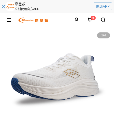
摩曼頓
開啟APP
立刻使用官方APP
0
1
/
4