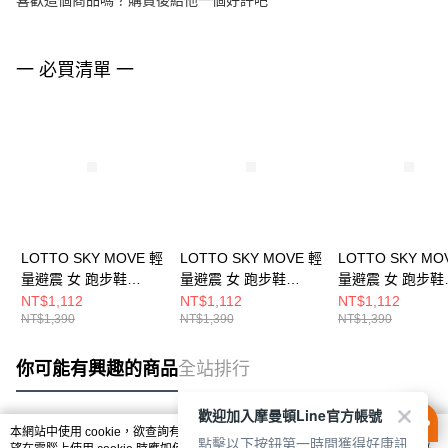
喜歡這個商品嗎？購買後給他一個好評吧
一 必買清單 一
LOTTO SKY MOVE 輕
LOTTO SKY MOVE 輕
LOTTO SKY MO
量避震 女 跑步鞋
量避震 女 跑步鞋
量避震 女 跑步鞋
LT5AWR0170
LT5AWR0179
LT5AWR0176
NT$1,112
NT$1,112
NT$1,112
NT$1,390
NT$1,390
NT$1,390
你可能有興趣的商品
全站排行
歡迎加入摩曼頓Line官方帳號
本網站中使用 cookie，欲查詢有關本網站使用 cookie 方式之詳情，及若您不希
點擊以下按鈕第一時間獲得好康訊
熱門標籤