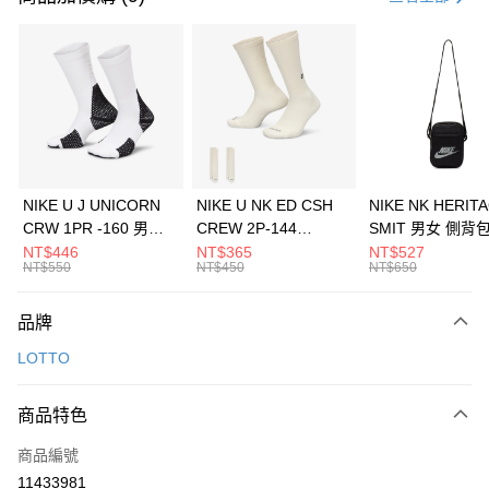
信用卡分期付款
3 期 0 利率 每期
NT$496
21家銀行
合作金庫商業銀行
第一商業銀行
LINE Pay
華南商業銀行
彰化商業銀行
Apple Pay
上海商業儲蓄銀行
台北富邦商業銀行
國泰世華商業銀行
兆豐國際商業銀行
悠遊付
臺灣中小企業銀行
台中商業銀行
NIKE U J UNICORN
NIKE U NK ED CSH
NIKE NK HERIT
匯豐（台灣）商業銀行
華泰商業銀行
CRW 1PR -160 男女
CREW 2P-144
SMIT 男女 側背
全盈+PAY
聯邦商業銀行
遠東國際商業銀行
中統襪 FZ3393100
EMBRDY 男女 短統襪
BA5871010
NT$446
NT$365
NT$527
元大商業銀行
永豐商業銀行
NT$550
NT$450
NT$650
AFTEE先享後付
FZ3073133
玉山商業銀行
星展（台灣）商業銀行
相關說明
台新國際商業銀行
中國信託商業銀行
品牌
【關於「AFTEE先享後付」】
台灣樂天信用卡公司
AFTEE先享後付是「在收到商品之後才付款」的支付方式。 讓您購物簡單
運送方式
LOTTO
便利好安心！
１．簡單：不需註冊會員、不需綁卡、不需儲值。
7-11取貨(快速到店)
２．便利：只要手機號碼，簡訊認證，即可結帳。
商品特色
每筆NT$100，滿NT$1,500(含以上)免運費
３．安心：先確認商品／服務後，再付款。
商品編號
宅配
【「AFTEE先享後付」結帳流程】
１．於結帳方式選擇「AFTEE先享後付」後，將跳轉至「AFTEE先享後付」
11433981
每筆NT$100，滿NT$1,500(含以上)免運費