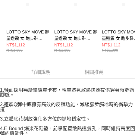
LOTTO SKY MOVE 輕
LOTTO SKY MOVE 輕
LOTTO SKY MO
量避震 女 跑步鞋
量避震 女 跑步鞋
量避震 女 跑步鞋
LT5AWR0170
LT5AWR0179
LT5AWR0176
NT$1,112
NT$1,112
NT$1,112
NT$1,390
NT$1,390
NT$1,390
詳細說明
相關推薦
1.鞋面採用無縫編織賈卡布，輕質透氣散熱快速提供穿著時舒適
腳感。
2.避震Q彈中底擁有高效的反饋功能，減緩腳步觸地時的衝擊力
道
3.立體底花刻紋強化多方位的抓地穩定性。
4.E-Bound 爆米花鞋墊，前掌配置散熱透氣孔，同時維持高度回
彈的機能性。