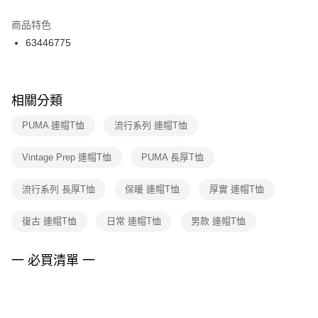
結帳頁面，進行簡訊認證並確認金額後，即可完成結帳。
２．訂單成立數日內，您將收到繳費通知簡訊。
商品特色
付款後門市自取
３．收到繳費通知簡訊後14天內，點擊此簡訊中的連結，可透過四大超商／
63446775
每筆NT$100，滿NT$1,500(含以上)免運費
ATM／網路銀行／等多元方式進行付款，方視為交易完成。
※ 請注意：結帳手續完成當下不需立刻繳費，但若您需要取消訂單，請聯絡
購買商品的店家。未經商家同意取消之訂單仍視為有效，需透過AFTEE先享
後付繳納相關費用。
※ 交易是否成功請以「AFTEE先享後付 」之結帳頁面顯示為準，若有關於
相關分類
是否繳費成功／繳費後需取消欲退款等相關疑問，請聯繫「AFTEE先享後付
客戶支援中心」
https://netprotections.freshdesk.com/support/home
PUMA 連帽T恤
流行系列 連帽T恤
【注意事項】
Vintage Prep 連帽T恤
PUMA 長厚T恤
１．透過由恩沛科技股份有限公司提供之「AFTEE先享後付」服務完成之交
易，需依本服務之必要範圍內提供個人資料，並將交易相關給付款項請求債
權轉讓予恩沛科技股份有限公司。
流行系列 長厚T恤
保暖 連帽T恤
厚實 連帽T恤
２．關於個人資料處理事宜，請瀏覽以下網址：
https://aftee.tw/terms/#terms3
復古 連帽T恤
日常 連帽T恤
男款 連帽T恤
３．未成年的使用者請事先徵得法定代理人或監護人之同意方可使用
「AFTEE先享後付」，若未經同意申辦者引起之損失，本公司不負相關責
任。
一 必買清單 一
４．使用「AFTEE先享後付」時，將依據個別帳號之用戶狀況，依本公司即
時審查核予不同之上限額度；若仍有額度不足之情形，本公司將視審查結果
請求用戶進行身份認證。
５．嚴禁一人註冊多個帳號或使用他人資訊註冊。若發現惡意使用之情形，
恩沛科技股份有限公司將有權停止該用戶之使用額度並採取法律行動。