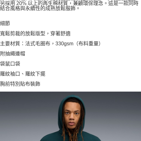
另採用 20% 以上的再生棉材質，兼顧環保理念。這是一款同時
結合風格與永續性的成熟放鬆服飾。
細節
寬鬆剪裁的放鬆版型，穿著舒適
主要材質：法式毛圈布，330gsm（布料重量）
附抽繩連帽
袋鼠口袋
羅紋袖口、羅紋下擺
胸前特別貼布裝飾