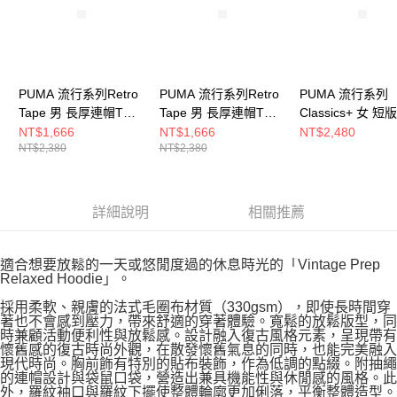
PUMA 流行系列Retro
PUMA 流行系列Retro
PUMA 流行系列
Tape 男 長厚連帽T恤
Tape 男 長厚連帽T恤
Classics+ 女 
63571887
63571806
連帽T恤 6242736
NT$1,666
NT$1,666
NT$2,480
NT$2,380
NT$2,380
詳細說明
相關推薦
適合想要放鬆的一天或悠閒度過的休息時光的「Vintage Prep
Relaxed Hoodie」。
採用柔軟、親膚的法式毛圈布材質（330gsm），即使長時間穿
著也不會感到壓力，帶來舒適的穿著體驗。寬鬆的放鬆版型，同
時兼顧活動便利性與放鬆感。設計融入復古風格元素，呈現帶有
懷舊感的復古時尚外觀，在散發懷舊氣息的同時，也能完美融入
現代時尚。胸前飾有特別的貼布裝飾，作為低調的點綴。附抽繩
的連帽設計與袋鼠口袋，營造出兼具機能性與休閒感的風格。此
外，羅紋袖口與羅紋下擺使整體輪廓更加俐落，平衡整體造型。