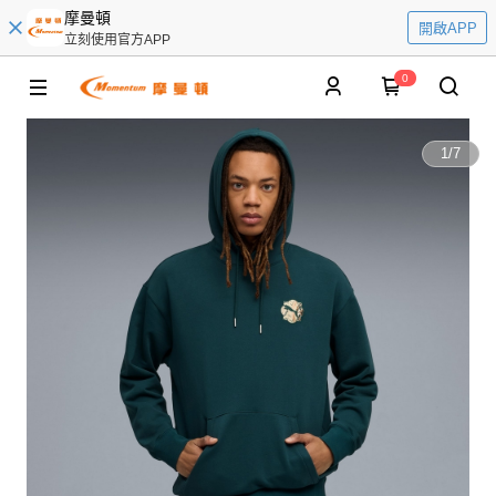
摩曼頓
開啟APP
立刻使用官方APP
0
1
/
7