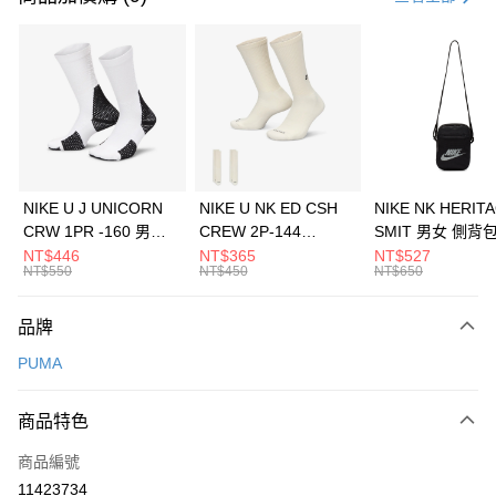
信用卡分期付款
3 期 0 利率 每期
NT$726
21家銀行
合作金庫商業銀行
第一商業銀行
LINE Pay
華南商業銀行
彰化商業銀行
Apple Pay
上海商業儲蓄銀行
台北富邦商業銀行
國泰世華商業銀行
兆豐國際商業銀行
悠遊付
臺灣中小企業銀行
台中商業銀行
NIKE U J UNICORN
NIKE U NK ED CSH
NIKE NK HERIT
匯豐（台灣）商業銀行
華泰商業銀行
CRW 1PR -160 男女
CREW 2P-144
SMIT 男女 側背
全盈+PAY
聯邦商業銀行
遠東國際商業銀行
中統襪 FZ3393100
EMBRDY 男女 短統襪
BA5871010
NT$446
NT$365
NT$527
元大商業銀行
永豐商業銀行
NT$550
NT$450
NT$650
AFTEE先享後付
FZ3073133
玉山商業銀行
星展（台灣）商業銀行
相關說明
台新國際商業銀行
中國信託商業銀行
品牌
【關於「AFTEE先享後付」】
台灣樂天信用卡公司
AFTEE先享後付是「在收到商品之後才付款」的支付方式。 讓您購物簡單
運送方式
PUMA
便利好安心！
１．簡單：不需註冊會員、不需綁卡、不需儲值。
7-11取貨(快速到店)
２．便利：只要手機號碼，簡訊認證，即可結帳。
商品特色
每筆NT$100，滿NT$1,500(含以上)免運費
３．安心：先確認商品／服務後，再付款。
商品編號
宅配
【「AFTEE先享後付」結帳流程】
１．於結帳方式選擇「AFTEE先享後付」後，將跳轉至「AFTEE先享後付」
11423734
每筆NT$100，滿NT$1,500(含以上)免運費