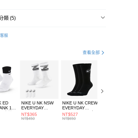
小企業銀行
台中商業銀行
台灣）商業銀行
華泰商業銀行
業銀行
遠東國際商業銀行
類 (5)
業銀行
永豐商業銀行
享後付
業銀行
星展（台灣）商業銀行
IDAS
服飾
客服
際商業銀行
中國信託商業銀行
FTEE先享後付」】
上衣
短袖上衣
天信用卡公司
先享後付是「在收到商品之後才付款」的支付方式。 讓您購物簡單
心！
年
上衣
短袖上衣
查看全部
：不需註冊會員、不需綁卡、不需儲值。
：只要手機號碼，簡訊認證，即可結帳。
休閒戶外
服飾
(快速到店)
：先確認商品／服務後，再付款。
00，滿NT$1,500(含以上)免運費
清爽穿搭｜短袖上衣4折起
EE先享後付」結帳流程】
方式選擇「AFTEE先享後付」後，將跳轉至「AFTEE先享後
頁面，進行簡訊認證並確認金額後，即可完成結帳。
00，滿NT$1,500(含以上)免運費
成立數日內，您將收到繳費通知簡訊。
費通知簡訊後14天內，點擊此簡訊中的連結，可透過四大超商
市自取
K ED
NIKE U NK NSW
NIKE U NK CREW
NIKE U NK
網路銀行／等多元方式進行付款，方視為交易完成。
ANK 1P
EVERYDAY
EVERYDAY
EVERYDAY LTW
00，滿NT$1,500(含以上)免運費
：結帳手續完成當下不需立刻繳費，但若您需要取消訂單，請聯
 男 中統
ESSENTIAL CR
BBALL 3PR 男女
ANKLE 3PR 男女
NT$365
NT$527
NT$365
的店家。未經商家同意取消之訂單仍視為有效，需透過AFTEE
8104
男女 短統襪
長統襪
踝襪 SX7677010
NT$450
NT$650
NT$450
繳納相關費用。
DX5089103
DA2123010
否成功請以「AFTEE先享後付 」之結帳頁面顯示為準，若有關於
功／繳費後需取消欲退款等相關疑問，請聯繫「AFTEE先享後
援中心」
https://netprotections.freshdesk.com/support/home