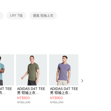
項】
恩沛科技股份有限公司提供之「AFTEE先享後付」服務完成之
LNY T恤
通風 短袖上衣
依本服務之必要範圍內提供個人資料，並將交易相關給付款項請
讓予恩沛科技股份有限公司。
個人資料處理事宜，請瀏覽以下網址：
ee.tw/terms/#terms3
年的使用者請事先徵得法定代理人或監護人之同意方可使用
E先享後付」，若未經同意申辦者引起之損失，本公司不負相關責
AFTEE先享後付」時，將依據個別帳號之用戶狀況，依本公司
核予不同之上限額度；若仍有額度不足之情形，本公司將視審查
用戶進行身份認證。
一人註冊多個帳號或使用他人資訊註冊。若發現惡意使用之情
科技股份有限公司將有權停止該用戶之使用額度並採取法律行
4T TEE
ADIDAS D4T TEE
ADIDAS D4T TEE
ADIDAS 3S TEE
衣
男 短袖上衣
男 短袖上衣
男 短袖上衣
JX3288
JX3289
KC8639
NT$903
NT$903
NT$1,032
NT$1,290
NT$1,290
NT$1,290