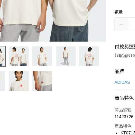
數量
付款與運
超取滿NT$
付款方式
品牌
信用卡一
ADIDAS
信用卡分
商品特色
3 期 
商品編號
合作金
LINE Pay
11423726
華南商
Apple Pay
上海商
商品特色
國泰世
KT071