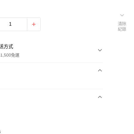
清除
紀錄
送方式
1,500免運
次付款
期付款
0 利率 每期
NT$630
21家銀行
庫商業銀行
第一商業銀行
業銀行
彰化商業銀行
業儲蓄銀行
台北富邦商業銀行
華商業銀行
兆豐國際商業銀行
3