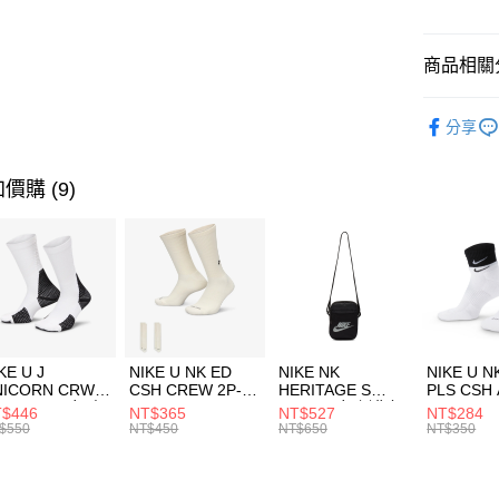
悠遊付
臺灣中
匯豐（
全盈+PAY
聯邦商
商品相關分
元大商
AFTEE先
玉山商
品牌
AD
相關說明
分享
台新國
【關於「A
男性商品
台灣樂
AFTEE
便利好安
兒童/青少
運送方式
價購 (9)
１．簡單
２．便利
運動類型
7-11取貨
３．安心
每筆NT$1
促銷活動
【「AFT
宅配
１．於結帳
付」結帳
每筆NT$1
２．訂單
３．收到繳
付款後門
KE U J
NIKE U NK ED
NIKE NK
NIKE U N
／ATM／
NICORN CRW
CSH CREW 2P-
HERITAGE S
PLS CSH 
每筆NT$1
※ 請注意
R -160 男女 中
144 EMBRDY 男
SMIT 男女 側背包
144 DBL
$446
NT$365
NT$527
NT$284
絡購買商品
襪 FZ3393100
女 短統襪
BA5871010
襪 DH405
$550
NT$450
NT$650
NT$350
先享後付
FZ3073133
※ 交易是
是否繳費成
付客戶支