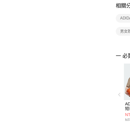
相關
ADI
男女
一 必
A
短
NT
NT