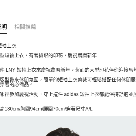
說明
相關推薦
 短袖上衣
型短袖上衣，有著搶眼的印花，慶祝農曆新年
件 LNY 短袖上衣來慶祝農曆新年。背面的大型印花伴你迎接馬
版型帶來休閒氛圍，簡單的短袖上衣剪裁可輕鬆搭配任何休閒服
穿著的必備品。
哪裡參加慶祝活動，穿上這件 adidas 短袖上衣都能保持舒適
180cm/胸圍94cm/腰圍70cm/穿著尺寸A/L