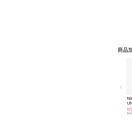
商品加
NI
U
1P
NT
統
NT