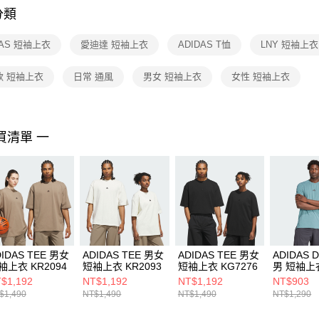
分類
【注意事
１．透過由
DAS 短袖上衣
愛迪達 短袖上衣
ADIDAS T恤
LNY 短袖上衣
交易，需
求債權轉
２．關於
款 短袖上衣
日常 通風
男女 短袖上衣
女性 短袖上衣
https://aft
３．未成
「AFTE
任。
買清單 一
４．使用「
即時審查
結果請求
５．嚴禁
形，恩沛
動。
DIDAS TEE 男女
ADIDAS TEE 男女
ADIDAS TEE 男女
ADIDAS D
袖上衣 KR2094
短袖上衣 KR2093
短袖上衣 KG7276
男 短袖上
JX3285
$1,192
NT$1,192
NT$1,192
NT$903
$1,490
NT$1,490
NT$1,490
NT$1,290