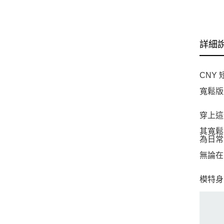
詳細
CNY
寬鬆版
穿上這
其寬鬆
為日常
無論在
模特身高