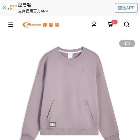
摩曼頓
開啟APP
立刻使用官方APP
0
1
/
4