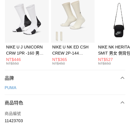
信用卡分期付款
3 期 0 利率 每期
NT$993
21家銀行
合作金庫商業銀行
第一商業銀行
LINE Pay
華南商業銀行
彰化商業銀行
Apple Pay
上海商業儲蓄銀行
台北富邦商業銀行
國泰世華商業銀行
兆豐國際商業銀行
悠遊付
臺灣中小企業銀行
台中商業銀行
NIKE U J UNICORN
NIKE U NK ED CSH
NIKE NK HERIT
匯豐（台灣）商業銀行
華泰商業銀行
CRW 1PR -160 男女
CREW 2P-144
SMIT 男女 側背
全盈+PAY
聯邦商業銀行
遠東國際商業銀行
中統襪 FZ3393100
EMBRDY 男女 短統襪
BA5871010
NT$446
NT$365
NT$527
元大商業銀行
永豐商業銀行
NT$550
NT$450
NT$650
AFTEE先享後付
FZ3073133
玉山商業銀行
星展（台灣）商業銀行
相關說明
台新國際商業銀行
中國信託商業銀行
品牌
【關於「AFTEE先享後付」】
台灣樂天信用卡公司
AFTEE先享後付是「在收到商品之後才付款」的支付方式。 讓您購物簡單
運送方式
PUMA
便利好安心！
１．簡單：不需註冊會員、不需綁卡、不需儲值。
7-11取貨(快速到店)
２．便利：只要手機號碼，簡訊認證，即可結帳。
商品特色
每筆NT$100，滿NT$1,500(含以上)免運費
３．安心：先確認商品／服務後，再付款。
商品編號
宅配
【「AFTEE先享後付」結帳流程】
１．於結帳方式選擇「AFTEE先享後付」後，將跳轉至「AFTEE先享後付」
11423703
每筆NT$100，滿NT$1,500(含以上)免運費
結帳頁面，進行簡訊認證並確認金額後，即可完成結帳。