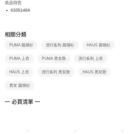
２．訂單成立數日內，您將收到繳費通知簡訊。
商品特色
付款後門市自取
３．收到繳費通知簡訊後14天內，點擊此簡訊中的連結，可透過四大超商／
63351464
每筆NT$100，滿NT$1,500(含以上)免運費
ATM／網路銀行／等多元方式進行付款，方視為交易完成。
※ 請注意：結帳手續完成當下不需立刻繳費，但若您需要取消訂單，請聯絡
購買商品的店家。未經商家同意取消之訂單仍視為有效，需透過AFTEE先享
後付繳納相關費用。
※ 交易是否成功請以「AFTEE先享後付 」之結帳頁面顯示為準，若有關於
相關分類
是否繳費成功／繳費後需取消欲退款等相關疑問，請聯繫「AFTEE先享後付
客戶支援中心」
https://netprotections.freshdesk.com/support/home
PUMA 圓領衫
流行系列 圓領衫
HAUS 圓領衫
【注意事項】
PUMA 上衣
PUMA 男女款
流行系列 上衣
１．透過由恩沛科技股份有限公司提供之「AFTEE先享後付」服務完成之交
易，需依本服務之必要範圍內提供個人資料，並將交易相關給付款項請求債
權轉讓予恩沛科技股份有限公司。
HAUS 上衣
流行系列 男女款
HAUS 男女款
２．關於個人資料處理事宜，請瀏覽以下網址：
https://aftee.tw/terms/#terms3
男女 圓領衫
３．未成年的使用者請事先徵得法定代理人或監護人之同意方可使用
「AFTEE先享後付」，若未經同意申辦者引起之損失，本公司不負相關責
任。
一 必買清單 一
４．使用「AFTEE先享後付」時，將依據個別帳號之用戶狀況，依本公司即
時審查核予不同之上限額度；若仍有額度不足之情形，本公司將視審查結果
請求用戶進行身份認證。
５．嚴禁一人註冊多個帳號或使用他人資訊註冊。若發現惡意使用之情形，
恩沛科技股份有限公司將有權停止該用戶之使用額度並採取法律行動。