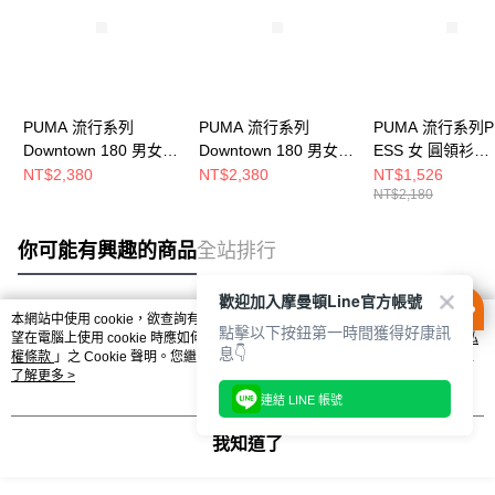
PUMA 流行系列
PUMA 流行系列
PUMA 流行系列P
Downtown 180 男女
Downtown 180 男女
ESS 女 圓領衫
圓領衫 62434220
圓領衫 62434290
63571264
NT$2,380
NT$2,380
NT$1,526
NT$2,180
你可能有興趣的商品
全站排行
歡迎加入摩曼頓Line官方帳號
本網站中使用 cookie，欲查詢有關本網站使用 cookie 方式之詳情，及若您不希
點擊以下按鈕第一時間獲得好康訊
熱門標籤
望在電腦上使用 cookie 時應如何變更電腦的 cookie 設定，請參閱本網站「
隱私
息👇
權條款
」之 Cookie 聲明。您繼續使用本網站即表示您同意本公司得按本網站使
用條款之 Cookie 聲明使用 cookie。
了解更多 >
連結 LINE 帳號
我知道了