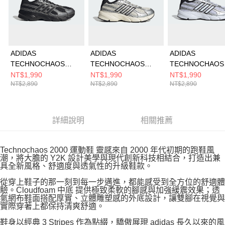
ADIDAS
ADIDAS
ADIDAS
TECHNOCHAOS
TECHNOCHAOS
TECHNOCHAOS
2000 男 跑步鞋
2000 女 跑步鞋
2000 男 跑步鞋
NT$1,990
NT$1,990
NT$1,990
NT$2,890
NT$2,890
NT$2,890
JR7229
HQ7289
HQ7282
詳細說明
相關推薦
Technochaos 2000 運動鞋 靈感來自 2000 年代初期的跑鞋風
潮，將大膽的 Y2K 設計美學與現代創新科技相結合，打造出兼
具全新風格、舒適度與透氣性的升級鞋款。
從穿上鞋子的那一刻到每一步邁進，都能感受到全方位的舒適體
驗。Cloudfoam 中底 提供極致柔軟的腳感與加強緩震效果；透
氣網布鞋面搭配厚實、立體雕塑感的外底設計，讓雙腳在視覺與
實際穿著上都保持清爽舒適。
鞋身以經典 3 Stripes 作為點綴，驕傲展現 adidas 長久以來的風