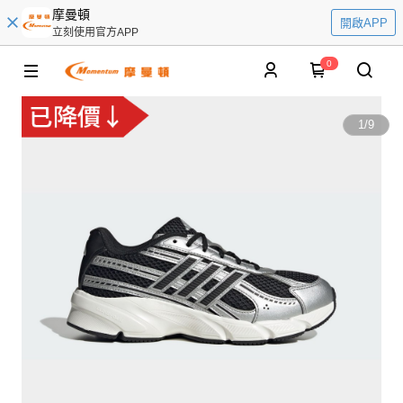
摩曼頓
開啟APP
立刻使用官方APP
0
1
/
9