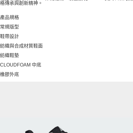
格傳承與創新精神。
產品規格
常規版型
鞋帶設計
紡織與合成材質鞋面
紡織鞋墊
CLOUDFOAM 中底
橡膠外底