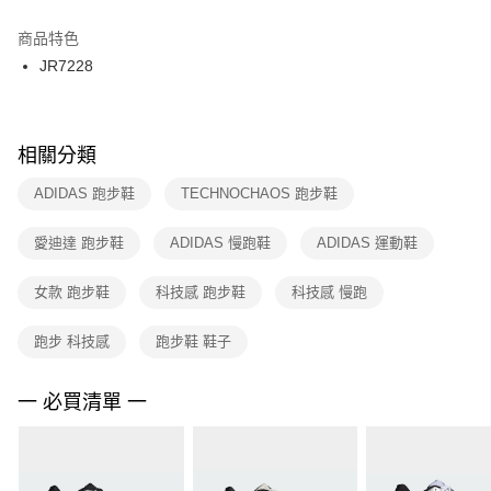
結帳頁面，進行簡訊認證並確認金額後，即可完成結帳。
２．訂單成立數日內，您將收到繳費通知簡訊。
商品特色
付款後門市自取
３．收到繳費通知簡訊後14天內，點擊此簡訊中的連結，可透過四大超商／
JR7228
每筆NT$100，滿NT$1,500(含以上)免運費
ATM／網路銀行／等多元方式進行付款，方視為交易完成。
※ 請注意：結帳手續完成當下不需立刻繳費，但若您需要取消訂單，請聯絡
購買商品的店家。未經商家同意取消之訂單仍視為有效，需透過AFTEE先享
後付繳納相關費用。
※ 交易是否成功請以「AFTEE先享後付 」之結帳頁面顯示為準，若有關於
相關分類
是否繳費成功／繳費後需取消欲退款等相關疑問，請聯繫「AFTEE先享後付
客戶支援中心」
https://netprotections.freshdesk.com/support/home
ADIDAS 跑步鞋
TECHNOCHAOS 跑步鞋
【注意事項】
愛迪達 跑步鞋
ADIDAS 慢跑鞋
ADIDAS 運動鞋
１．透過由恩沛科技股份有限公司提供之「AFTEE先享後付」服務完成之交
易，需依本服務之必要範圍內提供個人資料，並將交易相關給付款項請求債
權轉讓予恩沛科技股份有限公司。
女款 跑步鞋
科技感 跑步鞋
科技感 慢跑
２．關於個人資料處理事宜，請瀏覽以下網址：
https://aftee.tw/terms/#terms3
跑步 科技感
跑步鞋 鞋子
３．未成年的使用者請事先徵得法定代理人或監護人之同意方可使用
「AFTEE先享後付」，若未經同意申辦者引起之損失，本公司不負相關責
任。
一 必買清單 一
４．使用「AFTEE先享後付」時，將依據個別帳號之用戶狀況，依本公司即
時審查核予不同之上限額度；若仍有額度不足之情形，本公司將視審查結果
請求用戶進行身份認證。
５．嚴禁一人註冊多個帳號或使用他人資訊註冊。若發現惡意使用之情形，
恩沛科技股份有限公司將有權停止該用戶之使用額度並採取法律行動。