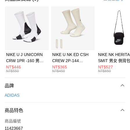
信用卡分期付款
3 期 0 利率 每期
NT$963
21家銀行
合作金庫商業銀行
第一商業銀行
LINE Pay
華南商業銀行
彰化商業銀行
Apple Pay
上海商業儲蓄銀行
台北富邦商業銀行
國泰世華商業銀行
兆豐國際商業銀行
悠遊付
臺灣中小企業銀行
台中商業銀行
NIKE U J UNICORN
NIKE U NK ED CSH
NIKE NK HERIT
匯豐（台灣）商業銀行
華泰商業銀行
CRW 1PR -160 男女
CREW 2P-144
SMIT 男女 側背
全盈+PAY
聯邦商業銀行
遠東國際商業銀行
中統襪 FZ3393100
EMBRDY 男女 短統襪
BA5871010
NT$446
NT$365
NT$527
元大商業銀行
永豐商業銀行
NT$550
NT$450
NT$650
AFTEE先享後付
FZ3073133
玉山商業銀行
星展（台灣）商業銀行
相關說明
台新國際商業銀行
中國信託商業銀行
品牌
【關於「AFTEE先享後付」】
台灣樂天信用卡公司
AFTEE先享後付是「在收到商品之後才付款」的支付方式。 讓您購物簡單
運送方式
ADIDAS
便利好安心！
１．簡單：不需註冊會員、不需綁卡、不需儲值。
7-11取貨(快速到店)
２．便利：只要手機號碼，簡訊認證，即可結帳。
商品特色
每筆NT$100，滿NT$1,500(含以上)免運費
３．安心：先確認商品／服務後，再付款。
商品編號
宅配
【「AFTEE先享後付」結帳流程】
１．於結帳方式選擇「AFTEE先享後付」後，將跳轉至「AFTEE先享後付」
11423667
每筆NT$100，滿NT$1,500(含以上)免運費