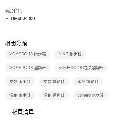
結帳頁面，進行簡訊認證並確認金額後，即可完成結帳。
２．訂單成立數日內，您將收到繳費通知簡訊。
商品特色
付款後門市自取
３．收到繳費通知簡訊後14天內，點擊此簡訊中的連結，可透過四大超商／
HM6804800
每筆NT$100，滿NT$1,500(含以上)免運費
ATM／網路銀行／等多元方式進行付款，方視為交易完成。
※ 請注意：結帳手續完成當下不需立刻繳費，但若您需要取消訂單，請聯絡
購買商品的店家。未經商家同意取消之訂單仍視為有效，需透過AFTEE先享
後付繳納相關費用。
※ 交易是否成功請以「AFTEE先享後付 」之結帳頁面顯示為準，若有關於
相關分類
是否繳費成功／繳費後需取消欲退款等相關疑問，請聯繫「AFTEE先享後付
客戶支援中心」
https://netprotections.freshdesk.com/support/home
VOMERO 18 跑步鞋
NIKE 跑步鞋
【注意事項】
VOMERO 18 運動鞋
VOMERO 18 跑步運動鞋
１．透過由恩沛科技股份有限公司提供之「AFTEE先享後付」服務完成之交
易，需依本服務之必要範圍內提供個人資料，並將交易相關給付款項請求債
權轉讓予恩沛科技股份有限公司。
女款 跑步鞋
女款 運動鞋
跑步 運動鞋
２．關於個人資料處理事宜，請瀏覽以下網址：
https://aftee.tw/terms/#terms3
慢跑 跑步鞋
慢跑 運動鞋
vomero 跑步鞋
３．未成年的使用者請事先徵得法定代理人或監護人之同意方可使用
「AFTEE先享後付」，若未經同意申辦者引起之損失，本公司不負相關責
任。
一 必買清單 一
４．使用「AFTEE先享後付」時，將依據個別帳號之用戶狀況，依本公司即
時審查核予不同之上限額度；若仍有額度不足之情形，本公司將視審查結果
請求用戶進行身份認證。
５．嚴禁一人註冊多個帳號或使用他人資訊註冊。若發現惡意使用之情形，
恩沛科技股份有限公司將有權停止該用戶之使用額度並採取法律行動。