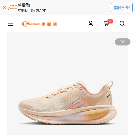
摩曼頓
開啟APP
立刻使用官方APP
0
1
/
9