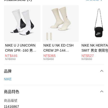
信用卡分期付款
3 期 0 利率 每期
NT$1,566
21家銀行
合作金庫商業銀行
第一商業銀行
LINE Pay
華南商業銀行
彰化商業銀行
Apple Pay
上海商業儲蓄銀行
台北富邦商業銀行
國泰世華商業銀行
兆豐國際商業銀行
悠遊付
臺灣中小企業銀行
台中商業銀行
NIKE U J UNICORN
NIKE U NK ED CSH
NIKE NK HERIT
匯豐（台灣）商業銀行
華泰商業銀行
CRW 1PR -160 男女
CREW 2P-144
SMIT 男女 側背
全盈+PAY
聯邦商業銀行
遠東國際商業銀行
中統襪 FZ3393100
EMBRDY 男女 短統襪
BA5871010
NT$446
NT$365
NT$527
元大商業銀行
永豐商業銀行
NT$550
NT$450
NT$650
AFTEE先享後付
FZ3073133
玉山商業銀行
星展（台灣）商業銀行
相關說明
台新國際商業銀行
中國信託商業銀行
品牌
【關於「AFTEE先享後付」】
台灣樂天信用卡公司
AFTEE先享後付是「在收到商品之後才付款」的支付方式。 讓您購物簡單
運送方式
NIKE
便利好安心！
１．簡單：不需註冊會員、不需綁卡、不需儲值。
7-11取貨(快速到店)
２．便利：只要手機號碼，簡訊認證，即可結帳。
商品特色
每筆NT$100，滿NT$1,500(含以上)免運費
３．安心：先確認商品／服務後，再付款。
商品編號
宅配
【「AFTEE先享後付」結帳流程】
１．於結帳方式選擇「AFTEE先享後付」後，將跳轉至「AFTEE先享後付」
11416867
每筆NT$100，滿NT$1,500(含以上)免運費