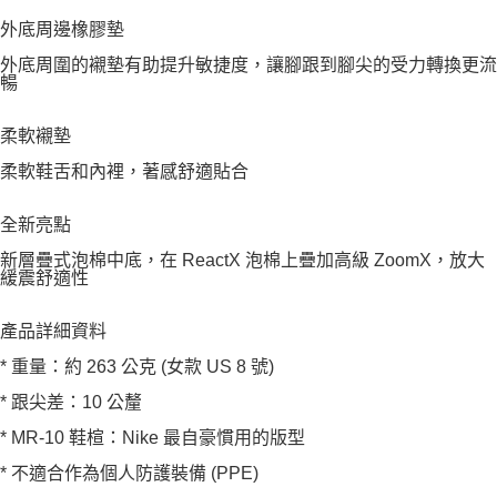
外底周邊橡膠墊
外底周圍的襯墊有助提升敏捷度，讓腳跟到腳尖的受力轉換更流
暢
柔軟襯墊
柔軟鞋舌和內裡，著感舒適貼合
全新亮點
新層疊式泡棉中底，在 ReactX 泡棉上疊加高級 ZoomX，放大
緩震舒適性
產品詳細資料
* 重量：約 263 公克 (女款 US 8 號)
* 跟尖差：10 公釐
* MR-10 鞋楦：Nike 最自豪慣用的版型
* 不適合作為個人防護裝備 (PPE)