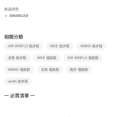
結帳頁面，進行簡訊認證並確認金額後，即可完成結帳。
２．訂單成立數日內，您將收到繳費通知簡訊。
商品特色
付款後門市自取
３．收到繳費通知簡訊後14天內，點擊此簡訊中的連結，可透過四大超商／
IM6685159
每筆NT$100，滿NT$1,500(含以上)免運費
ATM／網路銀行／等多元方式進行付款，方視為交易完成。
※ 請注意：結帳手續完成當下不需立刻繳費，但若您需要取消訂單，請聯絡
購買商品的店家。未經商家同意取消之訂單仍視為有效，需透過AFTEE先享
後付繳納相關費用。
※ 交易是否成功請以「AFTEE先享後付 」之結帳頁面顯示為準，若有關於
相關分類
是否繳費成功／繳費後需取消欲退款等相關疑問，請聯繫「AFTEE先享後付
客戶支援中心」
https://netprotections.freshdesk.com/support/home
AIR WINFLO 跑步鞋
NIKE 跑步鞋
WMNS 跑步鞋
【注意事項】
女款 跑步鞋
NIKE 慢跑鞋
AIR WINFLO 慢跑鞋
１．透過由恩沛科技股份有限公司提供之「AFTEE先享後付」服務完成之交
易，需依本服務之必要範圍內提供個人資料，並將交易相關給付款項請求債
權轉讓予恩沛科技股份有限公司。
WMNS 慢跑鞋
女款 慢跑鞋
跑步 慢跑鞋
２．關於個人資料處理事宜，請瀏覽以下網址：
https://aftee.tw/terms/#terms3
winflo 跑步鞋
３．未成年的使用者請事先徵得法定代理人或監護人之同意方可使用
「AFTEE先享後付」，若未經同意申辦者引起之損失，本公司不負相關責
任。
一 必買清單 一
４．使用「AFTEE先享後付」時，將依據個別帳號之用戶狀況，依本公司即
時審查核予不同之上限額度；若仍有額度不足之情形，本公司將視審查結果
請求用戶進行身份認證。
５．嚴禁一人註冊多個帳號或使用他人資訊註冊。若發現惡意使用之情形，
恩沛科技股份有限公司將有權停止該用戶之使用額度並採取法律行動。