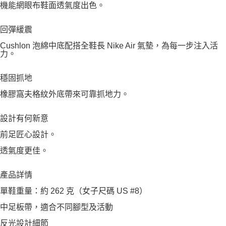
機能網眼布鞋面透氣度出色。
回彈緩震
Cushlon 泡綿中底配搭全鞋長 Nike Air 氣墊，為每一步注入活
力。
穩固抓地
橡膠窩夫格紋外底帶來可靠抓地力。
設計有何新意
前足匠心設計。
透氣度更佳。
產品詳情
單鞋重量：約 262 克（女子尺碼 US #8）
中足板帶，適合不同腳型及活動
反光設計細節