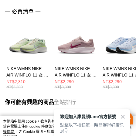
一 必買清單 一
NIKE WMNS NIKE
NIKE WMNS NIKE
NIKE WMNS NIK
AIR WINFLO 11 女 跑
AIR WINFLO 11 女 跑
AIR WINFLO 11
步鞋 FJ9510108
步鞋 FJ9510605
步鞋 FJ9510007
NT$2,310
NT$2,290
NT$2,290
NT$3,300
NT$3,300
NT$3,300
你可能有興趣的商品
全站排行
歡迎加入摩曼頓Line官方帳號
本網站中使用 cookie，欲查詢有關本網站使用 cookie 方式之詳情，及若您不希
點擊以下按鈕第一時間獲得好康訊
熱門標籤
望在電腦上使用 cookie 時應如何變更電腦的 cookie 設定，請參閱本網站「
隱私
息👇
權條款
」之 Cookie 聲明。您繼續使用本網站即表示您同意本公司得按本網站使