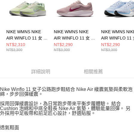
NIKE WMNS NIKE
NIKE WMNS NIKE
NIKE WMNS NIK
AIR WINFLO 11 女 跑
AIR WINFLO 11 女 跑
AIR WINFLO 11
步鞋 FJ9510108
步鞋 FJ9510605
步鞋 FJ9510007
NT$2,310
NT$2,290
NT$2,290
NT$3,300
NT$3,300
NT$3,300
詳細說明
相關推薦
Nike Winflo 11 女子公路跑步鞋結合 Nike Air 緩震氣墊與柔軟泡
綿，步步回彈緩震。
採用回彈緩震設計，為日常跑步帶來平衡步履體驗。 結合
Cushlon 泡綿和中底全鞋長 Nike Air 氣墊，體驗能量回彈。 另
外採用中足板帶和前足匠心設計，舒適貼服。
透氣鞋面