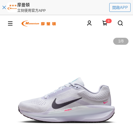
摩曼頓
開啟APP
立刻使用官方APP
0
1
/
8