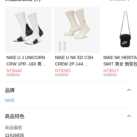
信用卡分期付款
3 期 0 利率 每期
NT$1,100
21家銀行
合作金庫商業銀行
第一商業銀行
LINE Pay
華南商業銀行
彰化商業銀行
Apple Pay
上海商業儲蓄銀行
台北富邦商業銀行
國泰世華商業銀行
兆豐國際商業銀行
悠遊付
臺灣中小企業銀行
台中商業銀行
NIKE U J UNICORN
NIKE U NK ED CSH
NIKE NK HERIT
匯豐（台灣）商業銀行
華泰商業銀行
CRW 1PR -160 男女
CREW 2P-144
SMIT 男女 側背
全盈+PAY
聯邦商業銀行
遠東國際商業銀行
中統襪 FZ3393100
EMBRDY 男女 短統襪
BA5871010
NT$446
NT$365
NT$527
元大商業銀行
永豐商業銀行
NT$550
NT$450
NT$650
AFTEE先享後付
FZ3073133
玉山商業銀行
星展（台灣）商業銀行
相關說明
台新國際商業銀行
中國信託商業銀行
品牌
【關於「AFTEE先享後付」】
台灣樂天信用卡公司
AFTEE先享後付是「在收到商品之後才付款」的支付方式。 讓您購物簡單
運送方式
NIKE
便利好安心！
１．簡單：不需註冊會員、不需綁卡、不需儲值。
7-11取貨(快速到店)
２．便利：只要手機號碼，簡訊認證，即可結帳。
商品特色
每筆NT$100，滿NT$1,500(含以上)免運費
３．安心：先確認商品／服務後，再付款。
商品編號
宅配
【「AFTEE先享後付」結帳流程】
１．於結帳方式選擇「AFTEE先享後付」後，將跳轉至「AFTEE先享後付」
11416835
每筆NT$100，滿NT$1,500(含以上)免運費