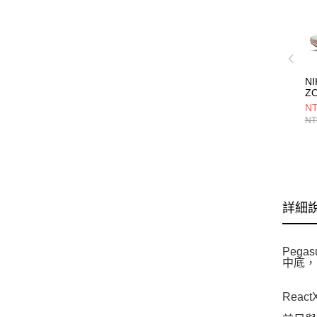
NI
Z
4
NT
FD
NT
詳細
Peg
中底，
Reac