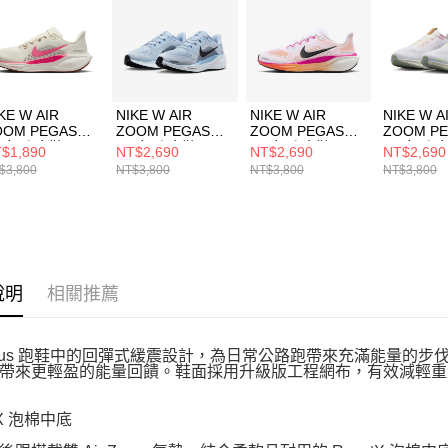
５．嚴禁
形，恩沛
動。
KE W AIR
NIKE W AIR
NIKE W AIR
NIKE W A
OOM PEGASUS
ZOOM PEGASUS
ZOOM PEGASUS
ZOOM P
1 女 跑步鞋
41 女 跑步鞋
41 女 跑步鞋
41 女 跑
$1,890
NT$2,690
NT$2,690
NT$2,690
2723107
FD2723404
FD2723120
IB888216
$3,800
NT$3,800
NT$3,800
NT$3,800
說明
相關推薦
asus 跑鞋中的回彈式緩震設計，為日常公路跑帶來充滿能量的步伐體驗。搭
帶來更輕盈的能量回饋。鞋面採用升級版工程網布，有效減輕重
tX 泡棉中底