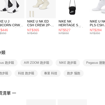
【「AFT
宅配
１．於結帳
付」結帳
每筆NT$1
２．訂單
３．收到繳
付款後門
KE U J
NIKE U NK ED
NIKE NK
NIKE U N
／ATM／
NICORN CRW
CSH CREW 2P-
HERITAGE S
PLS CSH 
每筆NT$1
※ 請注意
R -160 男女 中
144 EMBRDY 男
SMIT 男女 側背包
144 DBL
$446
NT$365
NT$527
NT$284
絡購買商品
襪 FZ3393100
女 短統襪
BA5871010
襪 DH405
$550
NT$450
NT$650
NT$350
先享後付
FZ3073133
※ 交易是
是否繳費成
付客戶支
分類
【注意事
１．透過由
asus 跑步鞋
AIR ZOOM 跑步鞋
NIKE 跑步鞋
Pegasus 運
交易，需
求債權轉
２．關於
 跑步鞋
科技 跑步鞋
專業 科技
跑步 慢跑
https://aft
３．未成
「AFTE
任。
買清單 一
４．使用「
即時審查
結果請求