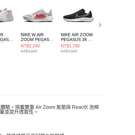
一人註冊多個帳號或使用他人資訊註冊。若發現惡意使用之情
科技股份有限公司將有權停止該用戶之使用額度並採取法律行
IR
NIKE W AIR
NIKE AIR ZOOM
NIKE W AIR
EGASUS
ZOOM PEGASUS
PEGASUS 38 男
ZOOM PEGASU
步鞋
41 女 跑步鞋
跑步鞋
41 女 跑步鞋
NT$2,290
NT$1,790
NT$2,290
1
FD2723109
CW7356002
FD2723007
NT$3,800
NT$3,500
NT$3,800
載雙重 Air Zoom 氣墊與 ReactX 泡棉
量並提升透氣性。