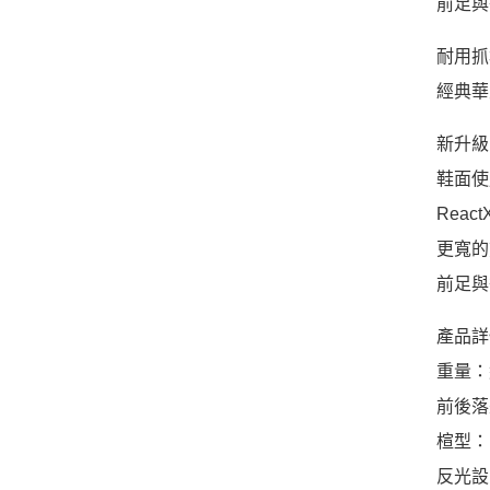
前足與
耐用抓
經典華
新升級
鞋面使
Reac
更寬的
前足與
產品詳
重量：約
前後落
楦型：
反光設