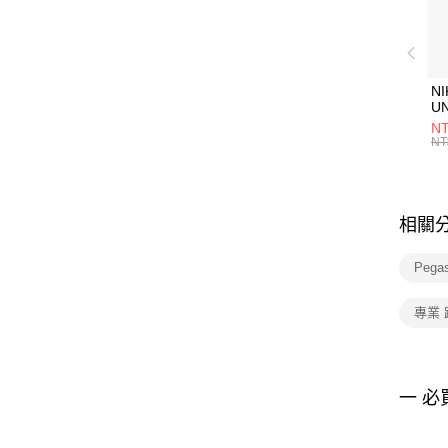
NI
U
1P
NT
統
NT
相關
Peg
專業
一 必