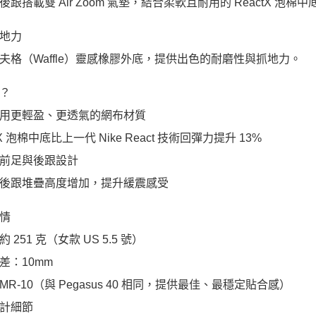
後跟搭載雙 Air Zoom 氣墊，結合柔軟且耐用的 ReactX 
地力
夫格（Waffle）靈感橡膠外底，提供出色的耐磨性與抓地力。
？
用更輕盈、更透氣的網布材質
tX 泡棉中底比上一代 Nike React 技術回彈力提升 13%
前足與後跟設計
後跟堆疊高度增加，提升緩震感受
情
 251 克（女款 US 5.5 號）
差：10mm
MR-10（與 Pegasus 40 相同，提供最佳、最穩定貼合感）
計細節