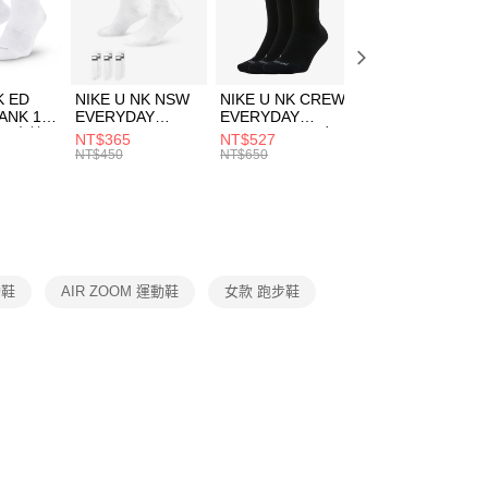
EE先享後付」結帳流程】
方式選擇「AFTEE先享後付」後，將跳轉至「AFTEE先享後
頁面，進行簡訊認證並確認金額後，即可完成結帳。
00，滿NT$1,500(含以上)免運費
成立數日內，您將收到繳費通知簡訊。
費通知簡訊後14天內，點擊此簡訊中的連結，可透過四大超商
市自取
K ED
NIKE U NK NSW
NIKE U NK CREW
NIKE U NK
網路銀行／等多元方式進行付款，方視為交易完成。
ANK 1P
EVERYDAY
EVERYDAY
EVERYDAY LTW
00，滿NT$1,500(含以上)免運費
：結帳手續完成當下不需立刻繳費，但若您需要取消訂單，請聯
 男 中統
ESSENTIAL CR
BBALL 3PR 男女
ANKLE 3PR 男女
NT$365
NT$527
NT$365
的店家。未經商家同意取消之訂單仍視為有效，需透過AFTEE
8104
男女 短統襪
長統襪
踝襪 SX7677010
NT$450
NT$650
NT$450
繳納相關費用。
DX5089103
DA2123010
否成功請以「AFTEE先享後付 」之結帳頁面顯示為準，若有關於
功／繳費後需取消欲退款等相關疑問，請聯繫「AFTEE先享後
援中心」
https://netprotections.freshdesk.com/support/home
項】
恩沛科技股份有限公司提供之「AFTEE先享後付」服務完成之
動鞋
AIR ZOOM 運動鞋
女款 跑步鞋
依本服務之必要範圍內提供個人資料，並將交易相關給付款項請
讓予恩沛科技股份有限公司。
個人資料處理事宜，請瀏覽以下網址：
ee.tw/terms/#terms3
年的使用者請事先徵得法定代理人或監護人之同意方可使用
E先享後付」，若未經同意申辦者引起之損失，本公司不負相關責
AFTEE先享後付」時，將依據個別帳號之用戶狀況，依本公司
核予不同之上限額度；若仍有額度不足之情形，本公司將視審查
用戶進行身份認證。