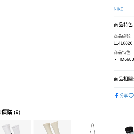
信用卡一
NIKE
信用卡分
商品特色
3 期 
商品編號
合作金
LINE Pay
11416828
華南商
Apple Pay
上海商
商品特色
國泰世
IM668
悠遊付
臺灣中
匯豐（
全盈+PAY
聯邦商
商品相關分
元大商
AFTEE先
玉山商
品牌
NI
相關說明
分享
台新國
【關於「A
女性商品
台灣樂
AFTEE
便利好安
運動類型
運送方式
價購 (9)
１．簡單
２．便利
7-11取貨
３．安心
每筆NT$1