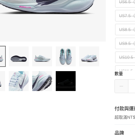
US6.5
US7.5
US8.5
US9.5
US10.5
US11.5
數量
付款與運
超取滿NT$
付款方式
品牌