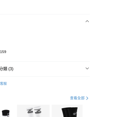
次付款
期付款
0 利率 每期
NT$1,333
21家銀行
庫商業銀行
第一商業銀行
業銀行
彰化商業銀行
業儲蓄銀行
台北富邦商業銀行
華商業銀行
兆豐國際商業銀行
3159
小企業銀行
台中商業銀行
台灣）商業銀行
華泰商業銀行
業銀行
遠東國際商業銀行
類 (3)
業銀行
永豐商業銀行
享後付
業銀行
星展（台灣）商業銀行
KE
全系列鞋款
客服
際商業銀行
中國信託商業銀行
FTEE先享後付」】
鞋類
跑步鞋/慢跑鞋
天信用卡公司
先享後付是「在收到商品之後才付款」的支付方式。 讓您購物簡單
心！
跑步訓練
鞋
查看全部
：不需註冊會員、不需綁卡、不需儲值。
：只要手機號碼，簡訊認證，即可結帳。
(快速到店)
：先確認商品／服務後，再付款。
00，滿NT$1,500(含以上)免運費