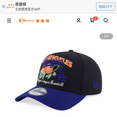
摩曼頓
開啟APP
立刻使用官方APP
0
1
/
4