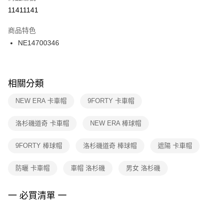
１．於結帳方式選擇「AFTEE先享後付」後，將跳轉至「AFTEE先享後付」
11411141
每筆NT$100，滿NT$1,500(含以上)免運費
結帳頁面，進行簡訊認證並確認金額後，即可完成結帳。
２．訂單成立數日內，您將收到繳費通知簡訊。
商品特色
付款後門市自取
３．收到繳費通知簡訊後14天內，點擊此簡訊中的連結，可透過四大超商／
NE14700346
每筆NT$100，滿NT$1,500(含以上)免運費
ATM／網路銀行／等多元方式進行付款，方視為交易完成。
※ 請注意：結帳手續完成當下不需立刻繳費，但若您需要取消訂單，請聯絡
購買商品的店家。未經商家同意取消之訂單仍視為有效，需透過AFTEE先享
後付繳納相關費用。
※ 交易是否成功請以「AFTEE先享後付 」之結帳頁面顯示為準，若有關於
相關分類
是否繳費成功／繳費後需取消欲退款等相關疑問，請聯繫「AFTEE先享後付
客戶支援中心」
https://netprotections.freshdesk.com/support/home
NEW ERA 卡車帽
9FORTY 卡車帽
【注意事項】
洛杉磯道奇 卡車帽
NEW ERA 棒球帽
１．透過由恩沛科技股份有限公司提供之「AFTEE先享後付」服務完成之交
易，需依本服務之必要範圍內提供個人資料，並將交易相關給付款項請求債
權轉讓予恩沛科技股份有限公司。
9FORTY 棒球帽
洛杉磯道奇 棒球帽
遮陽 卡車帽
２．關於個人資料處理事宜，請瀏覽以下網址：
https://aftee.tw/terms/#terms3
防曬 卡車帽
車帽 洛杉磯
男女 洛杉磯
３．未成年的使用者請事先徵得法定代理人或監護人之同意方可使用
「AFTEE先享後付」，若未經同意申辦者引起之損失，本公司不負相關責
任。
一 必買清單 一
４．使用「AFTEE先享後付」時，將依據個別帳號之用戶狀況，依本公司即
時審查核予不同之上限額度；若仍有額度不足之情形，本公司將視審查結果
請求用戶進行身份認證。