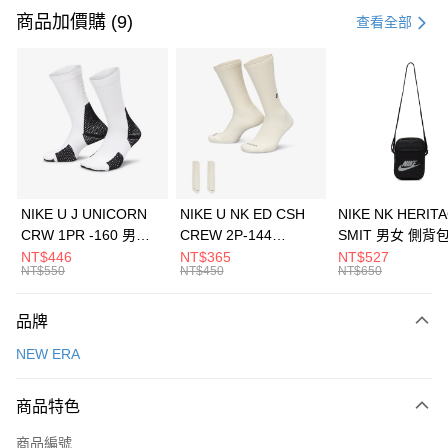
信用卡一次付款
商品加價購 (9)
查看全部
信用卡分期付款
3 期 0 利率 每期
NT$460
21家銀行
合作金庫商業銀行
第一商業銀行
LINE Pay
華南商業銀行
彰化商業銀行
Apple Pay
上海商業儲蓄銀行
台北富邦商業銀行
國泰世華商業銀行
兆豐國際商業銀行
悠遊付
臺灣中小企業銀行
台中商業銀行
NIKE U J UNICORN
NIKE U NK ED CSH
NIKE NK HERIT
匯豐（台灣）商業銀行
華泰商業銀行
CRW 1PR -160 男女
CREW 2P-144
SMIT 男女 側背
全盈+PAY
聯邦商業銀行
遠東國際商業銀行
中統襪 FZ3393100
EMBRDY 男女 短統襪
BA5871010
NT$446
NT$365
NT$527
元大商業銀行
永豐商業銀行
NT$550
NT$450
NT$650
AFTEE先享後付
FZ3073133
玉山商業銀行
星展（台灣）商業銀行
相關說明
台新國際商業銀行
中國信託商業銀行
品牌
【關於「AFTEE先享後付」】
台灣樂天信用卡公司
AFTEE先享後付是「在收到商品之後才付款」的支付方式。 讓您購物簡單
運送方式
NEW ERA
便利好安心！
１．簡單：不需註冊會員、不需綁卡、不需儲值。
7-11取貨(快速到店)
２．便利：只要手機號碼，簡訊認證，即可結帳。
商品特色
每筆NT$100，滿NT$1,500(含以上)免運費
３．安心：先確認商品／服務後，再付款。
商品編號
宅配
【「AFTEE先享後付」結帳流程】