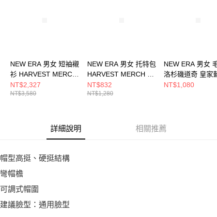
５．嚴禁一人註冊多個帳號或使用他人資訊註冊。若發現惡意使用之情形，
恩沛科技股份有限公司將有權停止該用戶之使用額度並採取法律行動。
NEW ERA 男女 短袖襯
NEW ERA 男女 托特包
NEW ERA 男女 
衫 HARVEST MERCH
HARVEST MERCH 洛
洛杉磯道奇 皇家
洛杉磯道奇 白
杉磯道奇 白
NE70730206
NT$2,327
NT$832
NT$1,080
NT$3,580
NT$1,280
NE14701117
NE14703401
詳細說明
相關推薦
帽型高挺、硬挺結構
彎帽檐
可調式帽圍
建議臉型：通用臉型