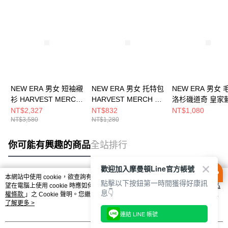
NEW ERA 男女 短袖襯
NEW ERA 男女 托特包
NEW ERA 男女 
衫 HARVEST MERCH
HARVEST MERCH 洛
洛杉磯道奇 皇家
洛杉磯道奇 白
杉磯道奇 白
NE70730206
NT$2,327
NT$832
NT$1,080
NT$3,580
NT$1,280
NE14701117
NE14703401
你可能有興趣的商品
全站排行
歡迎加入摩曼頓Line官方帳號
本網站中使用 cookie，欲查詢有關本網站使用 cookie 方式之詳情，及若您不希
點擊以下按鈕第一時間獲得好康訊
熱門標籤
望在電腦上使用 cookie 時應如何變更電腦的 cookie 設定，請參閱本網站「
隱私
息👇
權條款
」之 Cookie 聲明。您繼續使用本網站即表示您同意本公司得按本網站使
用條款之 Cookie 聲明使用 cookie。
了解更多 >
連結 LINE 帳號