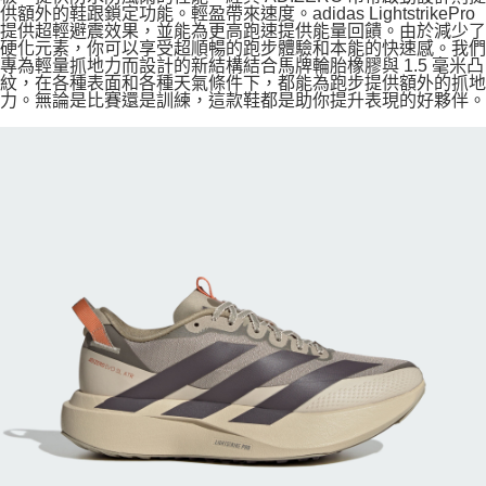
供額外的鞋跟鎖定功能。輕盈帶來速度。adidas LightstrikePro
提供超輕避震效果，並能為更高跑速提供能量回饋。由於減少了
硬化元素，你可以享受超順暢的跑步體驗和本能的快速感。我們
專為輕量抓地力而設計的新結構結合馬牌輪胎橡膠與 1.5 毫米凸
紋，在各種表面和各種天氣條件下，都能為跑步提供額外的抓地
力。無論是比賽還是訓練，這款鞋都是助你提升表現的好夥伴。