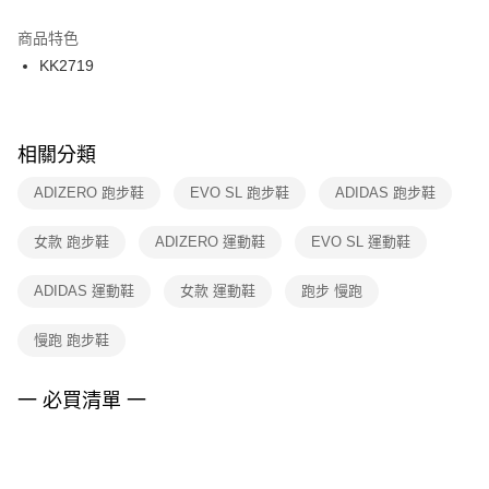
結帳頁面，進行簡訊認證並確認金額後，即可完成結帳。
２．訂單成立數日內，您將收到繳費通知簡訊。
商品特色
付款後門市自取
３．收到繳費通知簡訊後14天內，點擊此簡訊中的連結，可透過四大超商／
KK2719
每筆NT$100，滿NT$1,500(含以上)免運費
ATM／網路銀行／等多元方式進行付款，方視為交易完成。
※ 請注意：結帳手續完成當下不需立刻繳費，但若您需要取消訂單，請聯絡
購買商品的店家。未經商家同意取消之訂單仍視為有效，需透過AFTEE先享
後付繳納相關費用。
※ 交易是否成功請以「AFTEE先享後付 」之結帳頁面顯示為準，若有關於
相關分類
是否繳費成功／繳費後需取消欲退款等相關疑問，請聯繫「AFTEE先享後付
客戶支援中心」
https://netprotections.freshdesk.com/support/home
ADIZERO 跑步鞋
EVO SL 跑步鞋
ADIDAS 跑步鞋
【注意事項】
女款 跑步鞋
ADIZERO 運動鞋
EVO SL 運動鞋
１．透過由恩沛科技股份有限公司提供之「AFTEE先享後付」服務完成之交
易，需依本服務之必要範圍內提供個人資料，並將交易相關給付款項請求債
權轉讓予恩沛科技股份有限公司。
ADIDAS 運動鞋
女款 運動鞋
跑步 慢跑
２．關於個人資料處理事宜，請瀏覽以下網址：
https://aftee.tw/terms/#terms3
慢跑 跑步鞋
３．未成年的使用者請事先徵得法定代理人或監護人之同意方可使用
「AFTEE先享後付」，若未經同意申辦者引起之損失，本公司不負相關責
任。
一 必買清單 一
４．使用「AFTEE先享後付」時，將依據個別帳號之用戶狀況，依本公司即
時審查核予不同之上限額度；若仍有額度不足之情形，本公司將視審查結果
請求用戶進行身份認證。
５．嚴禁一人註冊多個帳號或使用他人資訊註冊。若發現惡意使用之情形，
恩沛科技股份有限公司將有權停止該用戶之使用額度並採取法律行動。