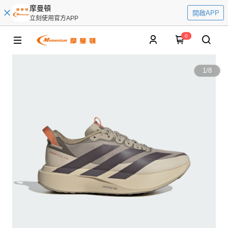
摩曼頓
開啟APP
立刻使用官方APP
0
1
/
8