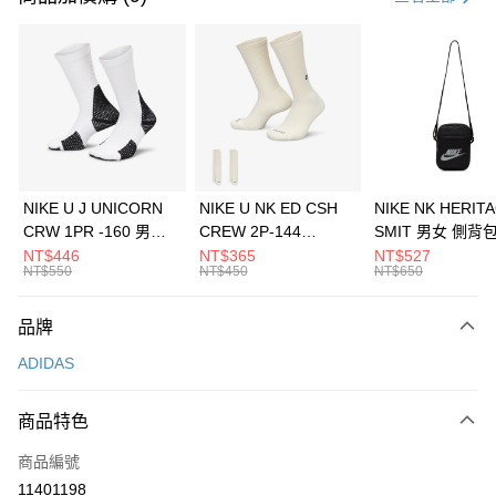
信用卡分期付款
3 期 0 利率 每期
NT$1,763
21家銀行
合作金庫商業銀行
第一商業銀行
LINE Pay
華南商業銀行
彰化商業銀行
Apple Pay
上海商業儲蓄銀行
台北富邦商業銀行
國泰世華商業銀行
兆豐國際商業銀行
悠遊付
臺灣中小企業銀行
台中商業銀行
NIKE U J UNICORN
NIKE U NK ED CSH
NIKE NK HERIT
匯豐（台灣）商業銀行
華泰商業銀行
CRW 1PR -160 男女
CREW 2P-144
SMIT 男女 側背
全盈+PAY
聯邦商業銀行
遠東國際商業銀行
中統襪 FZ3393100
EMBRDY 男女 短統襪
BA5871010
NT$446
NT$365
NT$527
元大商業銀行
永豐商業銀行
NT$550
NT$450
NT$650
AFTEE先享後付
FZ3073133
玉山商業銀行
星展（台灣）商業銀行
相關說明
台新國際商業銀行
中國信託商業銀行
品牌
【關於「AFTEE先享後付」】
台灣樂天信用卡公司
AFTEE先享後付是「在收到商品之後才付款」的支付方式。 讓您購物簡單
運送方式
ADIDAS
便利好安心！
１．簡單：不需註冊會員、不需綁卡、不需儲值。
7-11取貨(快速到店)
２．便利：只要手機號碼，簡訊認證，即可結帳。
商品特色
每筆NT$100，滿NT$1,500(含以上)免運費
３．安心：先確認商品／服務後，再付款。
商品編號
宅配
【「AFTEE先享後付」結帳流程】
１．於結帳方式選擇「AFTEE先享後付」後，將跳轉至「AFTEE先享後付」
11401198
每筆NT$100，滿NT$1,500(含以上)免運費