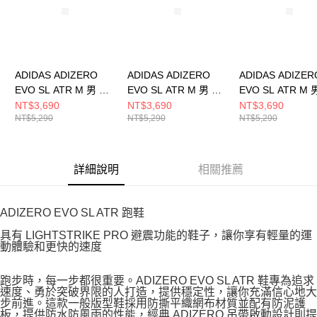
ADIDAS ADIZERO
ADIDAS ADIZERO
ADIDAS ADIZER
EVO SL ATR M 男 跑
EVO SL ATR M 男 跑
EVO SL ATR M 
步鞋 KK2688
步鞋 KK2685
步鞋 KK2690
NT$3,690
NT$3,690
NT$3,690
NT$5,290
NT$5,290
NT$5,290
詳細說明
相關推薦
ADIZERO EVO SL ATR 跑鞋
具有 LIGHTSTRIKE PRO 避震功能的鞋子，讓你享有輕量的運
動體驗和更快的速度
跑步時，每一步都很重要。ADIZERO EVO SL ATR 鞋專為追求
速度、勇於突破界限的人打造，提供穩定性，讓你充滿信心地大
步前進。這款一般版型鞋採用防撕平織網布材質並配有防泥護
板，提供防水防風雨的性能，經典 ADIZERO 吊帶啟動設計則提