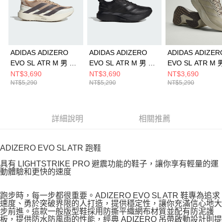
ADIDAS ADIZERO
ADIDAS ADIZERO
ADIDAS ADIZER
EVO SL ATR M 男 跑
EVO SL ATR M 男 跑
EVO SL ATR M 
步鞋 KK2690
步鞋 KK2685
步鞋 KK2688
NT$3,690
NT$3,690
NT$3,690
NT$5,290
NT$5,290
NT$5,290
詳細說明
相關推薦
ADIZERO EVO SL ATR 跑鞋
具有 LIGHTSTRIKE PRO 避震功能的鞋子，讓你享有輕量的運
動體驗和更快的速度
跑步時，每一步都很重要。ADIZERO EVO SL ATR 鞋專為追求
速度、勇於突破界限的人打造，提供穩定性，讓你充滿信心地大
步前進。這款一般版型鞋採用防撕平織網布材質並配有防泥護
板，提供防水防風雨的性能，經典 ADIZERO 吊帶啟動設計則提