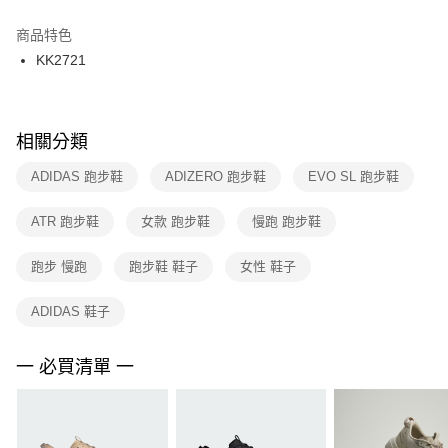
結帳頁面，進行簡訊認證並確認金額後，即可完成結帳。
２．訂單成立數日內，您將收到繳費通知簡訊。
商品特色
付款後門市自取
３．收到繳費通知簡訊後14天內，點擊此簡訊中的連結，可透過四大超商／
KK2721
每筆NT$100，滿NT$1,500(含以上)免運費
ATM／網路銀行／等多元方式進行付款，方視為交易完成。
※ 請注意：結帳手續完成當下不需立刻繳費，但若您需要取消訂單，請聯絡
購買商品的店家。未經商家同意取消之訂單仍視為有效，需透過AFTEE先享
後付繳納相關費用。
※ 交易是否成功請以「AFTEE先享後付 」之結帳頁面顯示為準，若有關於
相關分類
是否繳費成功／繳費後需取消欲退款等相關疑問，請聯繫「AFTEE先享後付
客戶支援中心」
https://netprotections.freshdesk.com/support/home
ADIDAS 跑步鞋
ADIZERO 跑步鞋
EVO SL 跑步鞋
【注意事項】
ATR 跑步鞋
女款 跑步鞋
慢跑 跑步鞋
１．透過由恩沛科技股份有限公司提供之「AFTEE先享後付」服務完成之交
易，需依本服務之必要範圍內提供個人資料，並將交易相關給付款項請求債
權轉讓予恩沛科技股份有限公司。
跑步 慢跑
跑步鞋 鞋子
女性 鞋子
２．關於個人資料處理事宜，請瀏覽以下網址：
https://aftee.tw/terms/#terms3
ADIDAS 鞋子
３．未成年的使用者請事先徵得法定代理人或監護人之同意方可使用
「AFTEE先享後付」，若未經同意申辦者引起之損失，本公司不負相關責
任。
一 必買清單 一
４．使用「AFTEE先享後付」時，將依據個別帳號之用戶狀況，依本公司即
時審查核予不同之上限額度；若仍有額度不足之情形，本公司將視審查結果
請求用戶進行身份認證。
５．嚴禁一人註冊多個帳號或使用他人資訊註冊。若發現惡意使用之情形，
恩沛科技股份有限公司將有權停止該用戶之使用額度並採取法律行動。