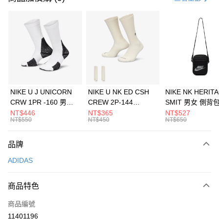
信用卡分期付款
3 期 0 利率 每期
NT$1,763
21家銀行
合作金庫商業銀行
第一商業銀行
LINE Pay
華南商業銀行
彰化商業銀行
Apple Pay
上海商業儲蓄銀行
台北富邦商業銀行
國泰世華商業銀行
兆豐國際商業銀行
悠遊付
臺灣中小企業銀行
台中商業銀行
NIKE U J UNICORN
NIKE U NK ED CSH
NIKE NK HERIT
匯豐（台灣）商業銀行
華泰商業銀行
CRW 1PR -160 男女
CREW 2P-144
SMIT 男女 側背
全盈+PAY
聯邦商業銀行
遠東國際商業銀行
中統襪 FZ3393100
EMBRDY 男女 短統襪
BA5871010
NT$446
NT$365
NT$527
元大商業銀行
永豐商業銀行
NT$550
NT$450
NT$650
AFTEE先享後付
FZ3073133
玉山商業銀行
星展（台灣）商業銀行
相關說明
台新國際商業銀行
中國信託商業銀行
品牌
【關於「AFTEE先享後付」】
台灣樂天信用卡公司
AFTEE先享後付是「在收到商品之後才付款」的支付方式。 讓您購物簡單
運送方式
ADIDAS
便利好安心！
１．簡單：不需註冊會員、不需綁卡、不需儲值。
7-11取貨(快速到店)
２．便利：只要手機號碼，簡訊認證，即可結帳。
商品特色
每筆NT$100，滿NT$1,500(含以上)免運費
３．安心：先確認商品／服務後，再付款。
商品編號
宅配
【「AFTEE先享後付」結帳流程】
１．於結帳方式選擇「AFTEE先享後付」後，將跳轉至「AFTEE先享後付」
11401196
每筆NT$100，滿NT$1,500(含以上)免運費