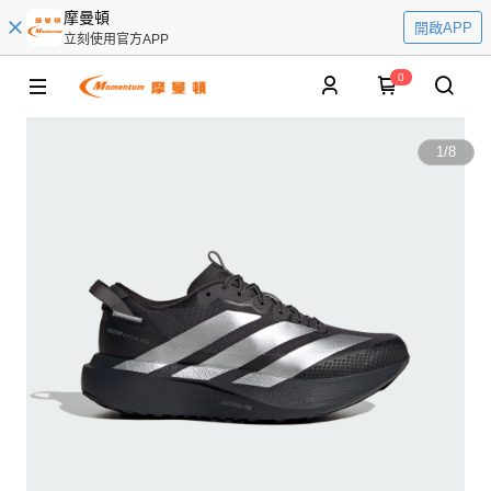
摩曼頓
開啟APP
立刻使用官方APP
0
1
/
8