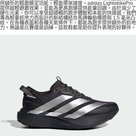
供額外的鞋跟鎖定功能。輕盈帶來速度。adidas LightstrikePro
提供超輕避震效果，並能為更高跑速提供能量回饋。由於減少了
硬化元素，你可以享受超順暢的跑步體驗和本能的快速感。我們
專為輕量抓地力而設計的新結構結合馬牌輪胎橡膠與 1.5 毫米凸
紋，在各種表面和各種天氣條件下，都能為跑步提供額外的抓地
力。無論是比賽還是訓練，這款鞋都是助你提升表現的好夥伴。