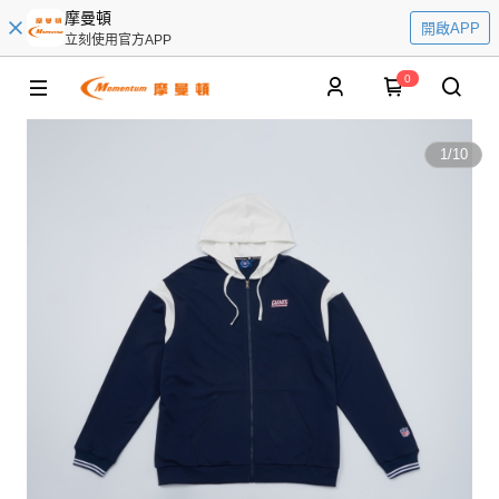
摩曼頓
開啟APP
立刻使用官方APP
0
1
/
10