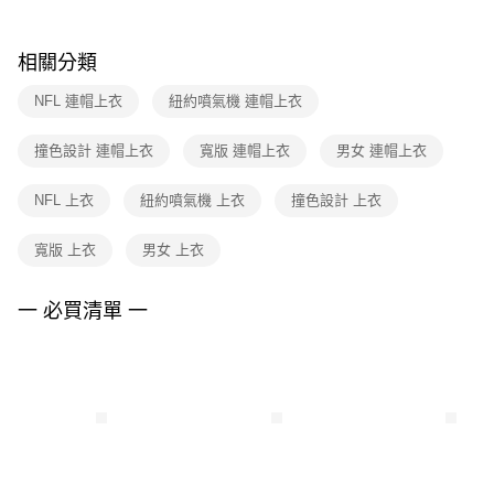
結帳頁面，進行簡訊認證並確認金額後，即可完成結帳。
２．訂單成立數日內，您將收到繳費通知簡訊。
付款後門市自取
３．收到繳費通知簡訊後14天內，點擊此簡訊中的連結，可透過四大超商／
相關分類
每筆NT$100，滿NT$1,500(含以上)免運費
ATM／網路銀行／等多元方式進行付款，方視為交易完成。
※ 請注意：結帳手續完成當下不需立刻繳費，但若您需要取消訂單，請聯絡
NFL 連帽上衣
紐約噴氣機 連帽上衣
購買商品的店家。未經商家同意取消之訂單仍視為有效，需透過AFTEE先享
後付繳納相關費用。
※ 交易是否成功請以「AFTEE先享後付 」之結帳頁面顯示為準，若有關於
撞色設計 連帽上衣
寬版 連帽上衣
男女 連帽上衣
是否繳費成功／繳費後需取消欲退款等相關疑問，請聯繫「AFTEE先享後付
客戶支援中心」
https://netprotections.freshdesk.com/support/home
NFL 上衣
紐約噴氣機 上衣
撞色設計 上衣
【注意事項】
１．透過由恩沛科技股份有限公司提供之「AFTEE先享後付」服務完成之交
寬版 上衣
男女 上衣
易，需依本服務之必要範圍內提供個人資料，並將交易相關給付款項請求債
權轉讓予恩沛科技股份有限公司。
一 必買清單 一
２．關於個人資料處理事宜，請瀏覽以下網址：
https://aftee.tw/terms/#terms3
３．未成年的使用者請事先徵得法定代理人或監護人之同意方可使用
「AFTEE先享後付」，若未經同意申辦者引起之損失，本公司不負相關責
任。
４．使用「AFTEE先享後付」時，將依據個別帳號之用戶狀況，依本公司即
時審查核予不同之上限額度；若仍有額度不足之情形，本公司將視審查結果
請求用戶進行身份認證。
５．嚴禁一人註冊多個帳號或使用他人資訊註冊。若發現惡意使用之情形，
恩沛科技股份有限公司將有權停止該用戶之使用額度並採取法律行動。