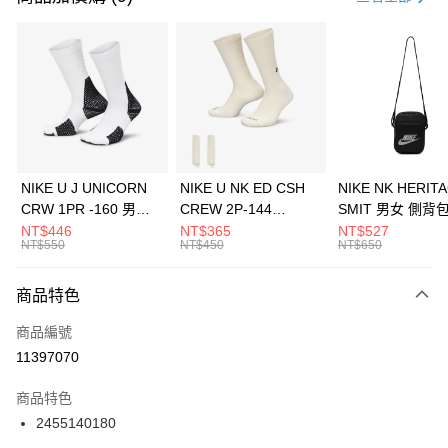
信用卡分期付款
3 期 0 利率 每期
NT$760
21家銀行
合作金庫商業銀行
第一商業銀行
LINE Pay
華南商業銀行
彰化商業銀行
Apple Pay
上海商業儲蓄銀行
台北富邦商業銀行
國泰世華商業銀行
兆豐國際商業銀行
悠遊付
臺灣中小企業銀行
台中商業銀行
NIKE U J UNICORN
NIKE U NK ED CSH
NIKE NK HERIT
匯豐（台灣）商業銀行
華泰商業銀行
CRW 1PR -160 男女
CREW 2P-144
SMIT 男女 側背
全盈+PAY
聯邦商業銀行
遠東國際商業銀行
中統襪 FZ3393100
EMBRDY 男女 短統襪
BA5871010
NT$446
NT$365
NT$527
元大商業銀行
永豐商業銀行
NT$550
NT$450
NT$650
AFTEE先享後付
FZ3073133
玉山商業銀行
星展（台灣）商業銀行
相關說明
台新國際商業銀行
中國信託商業銀行
商品特色
【關於「AFTEE先享後付」】
台灣樂天信用卡公司
AFTEE先享後付是「在收到商品之後才付款」的支付方式。 讓您購物簡單
運送方式
商品編號
便利好安心！
１．簡單：不需註冊會員、不需綁卡、不需儲值。
7-11取貨(快速到店)
11397070
２．便利：只要手機號碼，簡訊認證，即可結帳。
每筆NT$100，滿NT$1,500(含以上)免運費
３．安心：先確認商品／服務後，再付款。
商品特色
宅配
【「AFTEE先享後付」結帳流程】
2455140180
１．於結帳方式選擇「AFTEE先享後付」後，將跳轉至「AFTEE先享後付」
每筆NT$100，滿NT$1,500(含以上)免運費