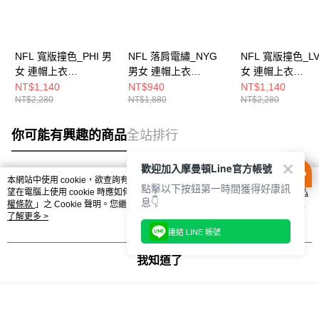
NFL 寬版撞色_PHI 男
NFL 落肩電繡_NYG
NFL 寬版撞色_LV
女 連帽上衣
男女 連帽上衣
女 連帽上衣
2455140312
2455105520
2455140220
NT$1,140
NT$940
NT$1,140
NT$2,280
NT$1,880
NT$2,280
你可能有興趣的商品
全站排行
歡迎加入摩曼頓Line官方帳號
本網站中使用 cookie，欲查詢有關本網站使用 cookie 方式之詳情，及若您不希
點擊以下按鈕第一時間獲得好康訊
熱門標籤
望在電腦上使用 cookie 時應如何變更電腦的 cookie 設定，請參閱本網站「
隱私
息👇
權條款
」之 Cookie 聲明。您繼續使用本網站即表示您同意本公司得按本網站使
用條款之 Cookie 聲明使用 cookie。
了解更多 >
連結 LINE 帳號
我知道了