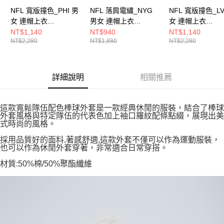
NFL 寬版撞色_PHI 男
NFL 落肩電繡_NYG
NFL 寬版撞色_LV
女 連帽上衣
男女 連帽上衣
女 連帽上衣
2455140312
2455105520
2455140220
NT$1,140
NT$940
NT$1,140
NT$2,280
NT$1,880
NT$2,280
詳細說明
相關推薦
這款寬鬆隊伍配色棒球外套是一款經典休閒的服裝，結合了棒球
外套風格與特定隊伍的代表色加上袖口羅紋配條點綴，展現出美
式時尚的風格。
採用品質好的面料,著感舒適,這款外套不僅可以作為運動服裝，
也可以作為休閒外套穿著，非常適合日常穿搭。
材質:50%棉/50%聚酯纖維