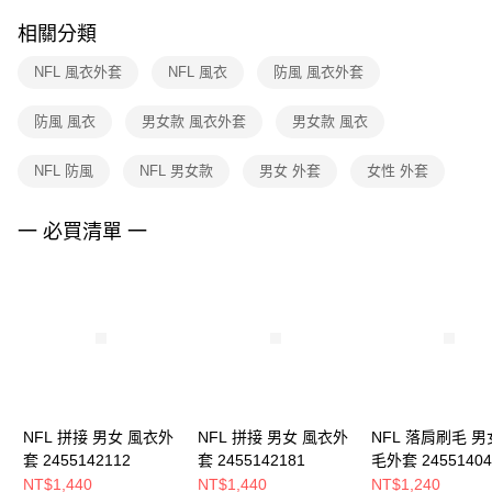
２．訂單成立數日內，您將收到繳費通知簡訊。
付款後門市自取
３．收到繳費通知簡訊後14天內，點擊此簡訊中的連結，可透過四大超商／
相關分類
每筆NT$100，滿NT$1,500(含以上)免運費
ATM／網路銀行／等多元方式進行付款，方視為交易完成。
※ 請注意：結帳手續完成當下不需立刻繳費，但若您需要取消訂單，請聯絡
NFL 風衣外套
NFL 風衣
防風 風衣外套
購買商品的店家。未經商家同意取消之訂單仍視為有效，需透過AFTEE先享
後付繳納相關費用。
※ 交易是否成功請以「AFTEE先享後付 」之結帳頁面顯示為準，若有關於
防風 風衣
男女款 風衣外套
男女款 風衣
是否繳費成功／繳費後需取消欲退款等相關疑問，請聯繫「AFTEE先享後付
客戶支援中心」
https://netprotections.freshdesk.com/support/home
NFL 防風
NFL 男女款
男女 外套
女性 外套
【注意事項】
１．透過由恩沛科技股份有限公司提供之「AFTEE先享後付」服務完成之交
一 必買清單 一
易，需依本服務之必要範圍內提供個人資料，並將交易相關給付款項請求債
權轉讓予恩沛科技股份有限公司。
２．關於個人資料處理事宜，請瀏覽以下網址：
https://aftee.tw/terms/#terms3
３．未成年的使用者請事先徵得法定代理人或監護人之同意方可使用
「AFTEE先享後付」，若未經同意申辦者引起之損失，本公司不負相關責
任。
４．使用「AFTEE先享後付」時，將依據個別帳號之用戶狀況，依本公司即
時審查核予不同之上限額度；若仍有額度不足之情形，本公司將視審查結果
請求用戶進行身份認證。
NFL 拼接 男女 風衣外
５．嚴禁一人註冊多個帳號或使用他人資訊註冊。若發現惡意使用之情形，
NFL 拼接 男女 風衣外
NFL 落肩刷毛 男
恩沛科技股份有限公司將有權停止該用戶之使用額度並採取法律行動。
套 2455142112
套 2455142181
毛外套 24551404
NT$1,440
NT$1,440
NT$1,240