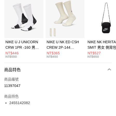
信用卡分期付款
3 期 0 利率 每期
NT$726
21家銀行
合作金庫商業銀行
第一商業銀行
LINE Pay
華南商業銀行
彰化商業銀行
Apple Pay
上海商業儲蓄銀行
台北富邦商業銀行
國泰世華商業銀行
兆豐國際商業銀行
悠遊付
臺灣中小企業銀行
台中商業銀行
NIKE U J UNICORN
NIKE U NK ED CSH
NIKE NK HERIT
匯豐（台灣）商業銀行
華泰商業銀行
CRW 1PR -160 男女
CREW 2P-144
SMIT 男女 側背
全盈+PAY
聯邦商業銀行
遠東國際商業銀行
中統襪 FZ3393100
EMBRDY 男女 短統襪
BA5871010
NT$446
NT$365
NT$527
元大商業銀行
永豐商業銀行
NT$550
NT$450
NT$650
AFTEE先享後付
FZ3073133
玉山商業銀行
星展（台灣）商業銀行
相關說明
台新國際商業銀行
中國信託商業銀行
商品特色
【關於「AFTEE先享後付」】
台灣樂天信用卡公司
AFTEE先享後付是「在收到商品之後才付款」的支付方式。 讓您購物簡單
運送方式
商品編號
便利好安心！
１．簡單：不需註冊會員、不需綁卡、不需儲值。
7-11取貨(快速到店)
11397047
２．便利：只要手機號碼，簡訊認證，即可結帳。
每筆NT$100，滿NT$1,500(含以上)免運費
３．安心：先確認商品／服務後，再付款。
商品特色
宅配
【「AFTEE先享後付」結帳流程】
2455142082
１．於結帳方式選擇「AFTEE先享後付」後，將跳轉至「AFTEE先享後付」
每筆NT$100，滿NT$1,500(含以上)免運費
結帳頁面，進行簡訊認證並確認金額後，即可完成結帳。