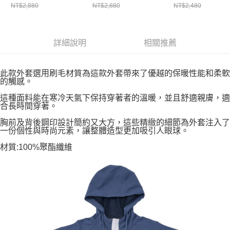
NT$2,880
NT$2,880
NT$2,480
詳細說明
相關推薦
此款外套選用刷毛材質為這款外套帶來了優越的保暖性能和柔軟
的觸感。
這種面料能在寒冷天氣下保持穿著者的溫暖，並且舒適親膚，適
合長時間穿著。
胸前及背後鋼印設計簡約又大方，這些精緻的細節為外套注入了
一份個性與時尚元素，讓整體造型更加吸引人眼球。
材質:100%聚酯纖維