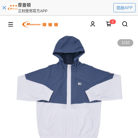
摩曼頓
開啟APP
立刻使用官方APP
0
1
/
10