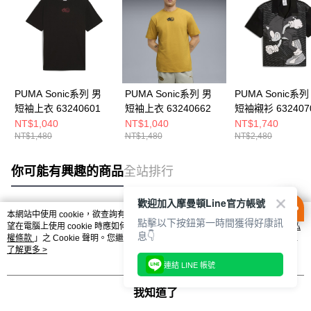
PUMA Sonic系列 男
PUMA Sonic系列 男
PUMA Sonic系列
短袖上衣 63240601
短袖上衣 63240662
短袖襯衫 632407
NT$1,040
NT$1,040
NT$1,740
NT$1,480
NT$1,480
NT$2,480
你可能有興趣的商品
全站排行
歡迎加入摩曼頓Line官方帳號
本網站中使用 cookie，欲查詢有關本網站使用 cookie 方式之詳情，及若您不希
點擊以下按鈕第一時間獲得好康訊
熱門標籤
望在電腦上使用 cookie 時應如何變更電腦的 cookie 設定，請參閱本網站「
隱私
息👇
權條款
」之 Cookie 聲明。您繼續使用本網站即表示您同意本公司得按本網站使
用條款之 Cookie 聲明使用 cookie。
了解更多 >
連結 LINE 帳號
我知道了