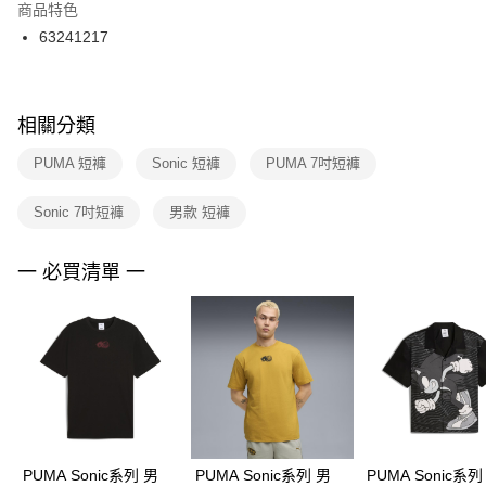
２．訂單成立數日內，您將收到繳費通知簡訊。
商品特色
付款後門市自取
３．收到繳費通知簡訊後14天內，點擊此簡訊中的連結，可透過四大超商／
63241217
每筆NT$100，滿NT$1,500(含以上)免運費
ATM／網路銀行／等多元方式進行付款，方視為交易完成。
※ 請注意：結帳手續完成當下不需立刻繳費，但若您需要取消訂單，請聯絡
購買商品的店家。未經商家同意取消之訂單仍視為有效，需透過AFTEE先享
後付繳納相關費用。
※ 交易是否成功請以「AFTEE先享後付 」之結帳頁面顯示為準，若有關於
相關分類
是否繳費成功／繳費後需取消欲退款等相關疑問，請聯繫「AFTEE先享後付
客戶支援中心」
https://netprotections.freshdesk.com/support/home
PUMA 短褲
Sonic 短褲
PUMA 7吋短褲
【注意事項】
Sonic 7吋短褲
男款 短褲
１．透過由恩沛科技股份有限公司提供之「AFTEE先享後付」服務完成之交
易，需依本服務之必要範圍內提供個人資料，並將交易相關給付款項請求債
權轉讓予恩沛科技股份有限公司。
一 必買清單 一
２．關於個人資料處理事宜，請瀏覽以下網址：
https://aftee.tw/terms/#terms3
３．未成年的使用者請事先徵得法定代理人或監護人之同意方可使用
「AFTEE先享後付」，若未經同意申辦者引起之損失，本公司不負相關責
任。
４．使用「AFTEE先享後付」時，將依據個別帳號之用戶狀況，依本公司即
時審查核予不同之上限額度；若仍有額度不足之情形，本公司將視審查結果
請求用戶進行身份認證。
５．嚴禁一人註冊多個帳號或使用他人資訊註冊。若發現惡意使用之情形，
恩沛科技股份有限公司將有權停止該用戶之使用額度並採取法律行動。
PUMA Sonic系列 男
PUMA Sonic系列 男
PUMA Sonic系列