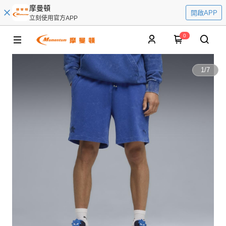
摩曼頓
開啟APP
立刻使用官方APP
0
1
/
7