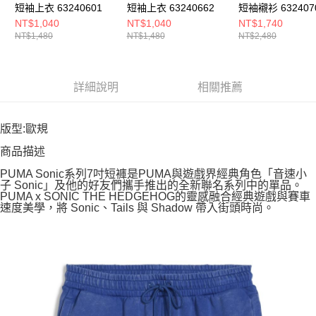
短袖上衣 63240601
短袖上衣 63240662
短袖襯衫 632407
NT$1,040
NT$1,040
NT$1,740
NT$1,480
NT$1,480
NT$2,480
詳細說明
相關推薦
版型:歐規
商品描述
PUMA Sonic系列7吋短褲是PUMA與遊戲界經典角色「音速小
子 Sonic」及他的好友們攜手推出的全新聯名系列中的單品。
PUMA x SONIC THE HEDGEHOG的靈感融合經典遊戲與賽車
速度美學，將 Sonic、Tails 與 Shadow 帶入街頭時尚。