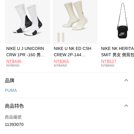
信用卡分期付款
3 期 0 利率 每期
NT$660
21家銀行
合作金庫商業銀行
第一商業銀行
LINE Pay
華南商業銀行
彰化商業銀行
Apple Pay
上海商業儲蓄銀行
台北富邦商業銀行
國泰世華商業銀行
兆豐國際商業銀行
悠遊付
臺灣中小企業銀行
台中商業銀行
NIKE U J UNICORN
NIKE U NK ED CSH
NIKE NK HERIT
匯豐（台灣）商業銀行
華泰商業銀行
CRW 1PR -160 男女
CREW 2P-144
SMIT 男女 側背
全盈+PAY
聯邦商業銀行
遠東國際商業銀行
中統襪 FZ3393100
EMBRDY 男女 短統襪
BA5871010
NT$446
NT$365
NT$527
元大商業銀行
永豐商業銀行
NT$550
NT$450
NT$650
AFTEE先享後付
FZ3073133
玉山商業銀行
星展（台灣）商業銀行
相關說明
台新國際商業銀行
中國信託商業銀行
品牌
【關於「AFTEE先享後付」】
台灣樂天信用卡公司
AFTEE先享後付是「在收到商品之後才付款」的支付方式。 讓您購物簡單
運送方式
PUMA
便利好安心！
１．簡單：不需註冊會員、不需綁卡、不需儲值。
7-11取貨(快速到店)
２．便利：只要手機號碼，簡訊認證，即可結帳。
商品特色
每筆NT$100，滿NT$1,500(含以上)免運費
３．安心：先確認商品／服務後，再付款。
商品編號
宅配
【「AFTEE先享後付」結帳流程】
１．於結帳方式選擇「AFTEE先享後付」後，將跳轉至「AFTEE先享後付」
11393070
每筆NT$100，滿NT$1,500(含以上)免運費
結帳頁面，進行簡訊認證並確認金額後，即可完成結帳。