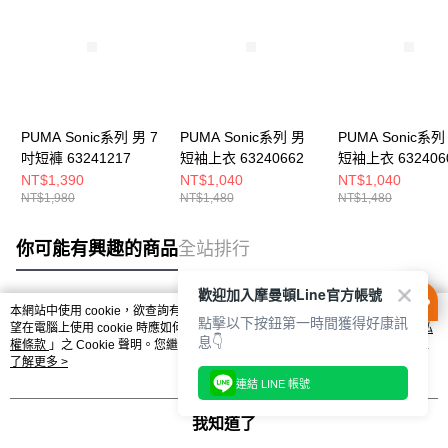
PUMA Sonic系列 男 7
PUMA Sonic系列 男
PUMA Sonic系列
吋短褲 63241217
短袖上衣 63240662
短袖上衣 632406
NT$1,390
NT$1,040
NT$1,040
NT$1,980
NT$1,480
NT$1,480
你可能有興趣的商品
全站排行
歡迎加入摩曼頓Line官方帳號
本網站中使用 cookie，欲查詢有關本網站使用 cookie 方式之詳情，及若您不希
點擊以下按鈕第一時間獲得好康訊
熱門標籤
望在電腦上使用 cookie 時應如何變更電腦的 cookie 設定，請參閱本網站「
隱私
息👇
權條款
」之 Cookie 聲明。您繼續使用本網站即表示您同意本公司得按本網站使
用條款之 Cookie 聲明使用 cookie。
了解更多 >
連結 LINE 帳號
我知道了