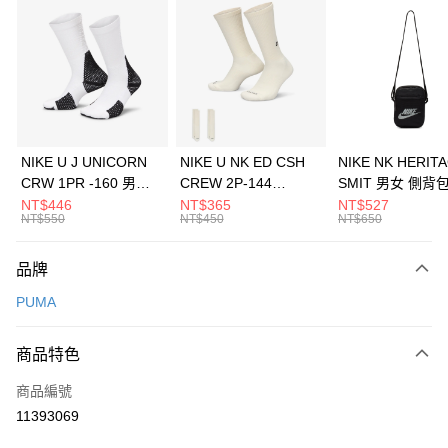
信用卡分期付款
3 期 0 利率 每期
NT$660
21家銀行
合作金庫商業銀行
第一商業銀行
LINE Pay
華南商業銀行
彰化商業銀行
Apple Pay
上海商業儲蓄銀行
台北富邦商業銀行
國泰世華商業銀行
兆豐國際商業銀行
悠遊付
臺灣中小企業銀行
台中商業銀行
NIKE U J UNICORN
NIKE U NK ED CSH
NIKE NK HERIT
匯豐（台灣）商業銀行
華泰商業銀行
CRW 1PR -160 男女
CREW 2P-144
SMIT 男女 側背
全盈+PAY
聯邦商業銀行
遠東國際商業銀行
中統襪 FZ3393100
EMBRDY 男女 短統襪
BA5871010
NT$446
NT$365
NT$527
元大商業銀行
永豐商業銀行
NT$550
NT$450
NT$650
AFTEE先享後付
FZ3073133
玉山商業銀行
星展（台灣）商業銀行
相關說明
台新國際商業銀行
中國信託商業銀行
品牌
【關於「AFTEE先享後付」】
台灣樂天信用卡公司
AFTEE先享後付是「在收到商品之後才付款」的支付方式。 讓您購物簡單
運送方式
PUMA
便利好安心！
１．簡單：不需註冊會員、不需綁卡、不需儲值。
7-11取貨(快速到店)
２．便利：只要手機號碼，簡訊認證，即可結帳。
商品特色
每筆NT$100，滿NT$1,500(含以上)免運費
３．安心：先確認商品／服務後，再付款。
商品編號
宅配
【「AFTEE先享後付」結帳流程】
１．於結帳方式選擇「AFTEE先享後付」後，將跳轉至「AFTEE先享後付」
11393069
每筆NT$100，滿NT$1,500(含以上)免運費
結帳頁面，進行簡訊認證並確認金額後，即可完成結帳。