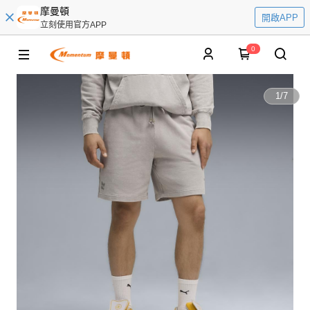
摩曼頓
開啟APP
立刻使用官方APP
0
1
/
7