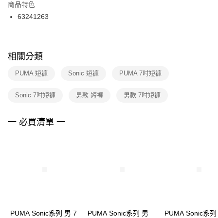
２．訂單成立數日內，您將收到繳費通知簡訊。
商品特色
付款後門市自取
３．收到繳費通知簡訊後14天內，點擊此簡訊中的連結，可透過四大超商／
63241263
每筆NT$100，滿NT$1,500(含以上)免運費
ATM／網路銀行／等多元方式進行付款，方視為交易完成。
※ 請注意：結帳手續完成當下不需立刻繳費，但若您需要取消訂單，請聯絡
購買商品的店家。未經商家同意取消之訂單仍視為有效，需透過AFTEE先享
後付繳納相關費用。
※ 交易是否成功請以「AFTEE先享後付 」之結帳頁面顯示為準，若有關於
相關分類
是否繳費成功／繳費後需取消欲退款等相關疑問，請聯繫「AFTEE先享後付
客戶支援中心」
https://netprotections.freshdesk.com/support/home
PUMA 短褲
Sonic 短褲
PUMA 7吋短褲
【注意事項】
Sonic 7吋短褲
男款 短褲
男款 7吋短褲
１．透過由恩沛科技股份有限公司提供之「AFTEE先享後付」服務完成之交
易，需依本服務之必要範圍內提供個人資料，並將交易相關給付款項請求債
權轉讓予恩沛科技股份有限公司。
一 必買清單 一
２．關於個人資料處理事宜，請瀏覽以下網址：
https://aftee.tw/terms/#terms3
３．未成年的使用者請事先徵得法定代理人或監護人之同意方可使用
「AFTEE先享後付」，若未經同意申辦者引起之損失，本公司不負相關責
任。
４．使用「AFTEE先享後付」時，將依據個別帳號之用戶狀況，依本公司即
時審查核予不同之上限額度；若仍有額度不足之情形，本公司將視審查結果
請求用戶進行身份認證。
５．嚴禁一人註冊多個帳號或使用他人資訊註冊。若發現惡意使用之情形，
恩沛科技股份有限公司將有權停止該用戶之使用額度並採取法律行動。
PUMA Sonic系列 男 7
PUMA Sonic系列 男
PUMA Sonic系列