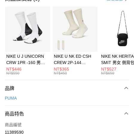
信用卡分期付款
3 期 0 利率 每期
NT$293
21家銀行
合作金庫商業銀行
第一商業銀行
LINE Pay
華南商業銀行
彰化商業銀行
Apple Pay
上海商業儲蓄銀行
台北富邦商業銀行
國泰世華商業銀行
兆豐國際商業銀行
悠遊付
臺灣中小企業銀行
台中商業銀行
NIKE U J UNICORN
NIKE U NK ED CSH
NIKE NK HERIT
匯豐（台灣）商業銀行
華泰商業銀行
CRW 1PR -160 男女
CREW 2P-144
SMIT 男女 側背
全盈+PAY
聯邦商業銀行
遠東國際商業銀行
中統襪 FZ3393100
EMBRDY 男女 短統襪
BA5871010
NT$446
NT$365
NT$527
元大商業銀行
永豐商業銀行
NT$550
NT$450
NT$650
AFTEE先享後付
FZ3073133
玉山商業銀行
星展（台灣）商業銀行
相關說明
台新國際商業銀行
中國信託商業銀行
品牌
【關於「AFTEE先享後付」】
台灣樂天信用卡公司
AFTEE先享後付是「在收到商品之後才付款」的支付方式。 讓您購物簡單
運送方式
PUMA
便利好安心！
１．簡單：不需註冊會員、不需綁卡、不需儲值。
7-11取貨(快速到店)
２．便利：只要手機號碼，簡訊認證，即可結帳。
商品特色
每筆NT$100，滿NT$1,500(含以上)免運費
３．安心：先確認商品／服務後，再付款。
商品編號
宅配
【「AFTEE先享後付」結帳流程】
１．於結帳方式選擇「AFTEE先享後付」後，將跳轉至「AFTEE先享後付」
11389590
每筆NT$100，滿NT$1,500(含以上)免運費