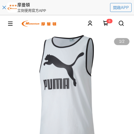
摩曼頓
開啟APP
立刻使用官方APP
0
1
/
2