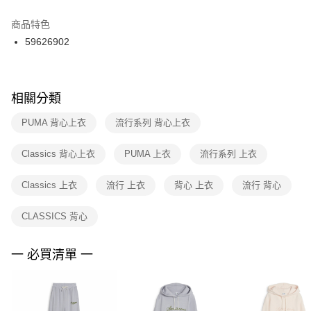
結帳頁面，進行簡訊認證並確認金額後，即可完成結帳。
２．訂單成立數日內，您將收到繳費通知簡訊。
商品特色
付款後門市自取
３．收到繳費通知簡訊後14天內，點擊此簡訊中的連結，可透過四大超商／
59626902
每筆NT$100，滿NT$1,500(含以上)免運費
ATM／網路銀行／等多元方式進行付款，方視為交易完成。
※ 請注意：結帳手續完成當下不需立刻繳費，但若您需要取消訂單，請聯絡
購買商品的店家。未經商家同意取消之訂單仍視為有效，需透過AFTEE先享
後付繳納相關費用。
※ 交易是否成功請以「AFTEE先享後付 」之結帳頁面顯示為準，若有關於
相關分類
是否繳費成功／繳費後需取消欲退款等相關疑問，請聯繫「AFTEE先享後付
客戶支援中心」
https://netprotections.freshdesk.com/support/home
PUMA 背心上衣
流行系列 背心上衣
【注意事項】
Classics 背心上衣
PUMA 上衣
流行系列 上衣
１．透過由恩沛科技股份有限公司提供之「AFTEE先享後付」服務完成之交
易，需依本服務之必要範圍內提供個人資料，並將交易相關給付款項請求債
權轉讓予恩沛科技股份有限公司。
Classics 上衣
流行 上衣
背心 上衣
流行 背心
２．關於個人資料處理事宜，請瀏覽以下網址：
https://aftee.tw/terms/#terms3
CLASSICS 背心
３．未成年的使用者請事先徵得法定代理人或監護人之同意方可使用
「AFTEE先享後付」，若未經同意申辦者引起之損失，本公司不負相關責
任。
一 必買清單 一
４．使用「AFTEE先享後付」時，將依據個別帳號之用戶狀況，依本公司即
時審查核予不同之上限額度；若仍有額度不足之情形，本公司將視審查結果
請求用戶進行身份認證。
５．嚴禁一人註冊多個帳號或使用他人資訊註冊。若發現惡意使用之情形，
恩沛科技股份有限公司將有權停止該用戶之使用額度並採取法律行動。