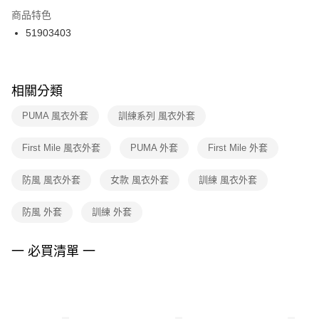
２．訂單成立數日內，您將收到繳費通知簡訊。
商品特色
付款後門市自取
３．收到繳費通知簡訊後14天內，點擊此簡訊中的連結，可透過四大超商／
51903403
每筆NT$100，滿NT$1,500(含以上)免運費
ATM／網路銀行／等多元方式進行付款，方視為交易完成。
※ 請注意：結帳手續完成當下不需立刻繳費，但若您需要取消訂單，請聯絡
購買商品的店家。未經商家同意取消之訂單仍視為有效，需透過AFTEE先享
後付繳納相關費用。
※ 交易是否成功請以「AFTEE先享後付 」之結帳頁面顯示為準，若有關於
相關分類
是否繳費成功／繳費後需取消欲退款等相關疑問，請聯繫「AFTEE先享後付
客戶支援中心」
https://netprotections.freshdesk.com/support/home
PUMA 風衣外套
訓練系列 風衣外套
【注意事項】
First Mile 風衣外套
PUMA 外套
First Mile 外套
１．透過由恩沛科技股份有限公司提供之「AFTEE先享後付」服務完成之交
易，需依本服務之必要範圍內提供個人資料，並將交易相關給付款項請求債
權轉讓予恩沛科技股份有限公司。
防風 風衣外套
女款 風衣外套
訓練 風衣外套
２．關於個人資料處理事宜，請瀏覽以下網址：
https://aftee.tw/terms/#terms3
防風 外套
訓練 外套
３．未成年的使用者請事先徵得法定代理人或監護人之同意方可使用
「AFTEE先享後付」，若未經同意申辦者引起之損失，本公司不負相關責
任。
一 必買清單 一
４．使用「AFTEE先享後付」時，將依據個別帳號之用戶狀況，依本公司即
時審查核予不同之上限額度；若仍有額度不足之情形，本公司將視審查結果
請求用戶進行身份認證。
５．嚴禁一人註冊多個帳號或使用他人資訊註冊。若發現惡意使用之情形，
恩沛科技股份有限公司將有權停止該用戶之使用額度並採取法律行動。