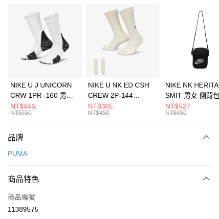
信用卡分期付款
3 期 0 利率 每期
NT$993
21家銀行
合作金庫商業銀行
第一商業銀行
LINE Pay
華南商業銀行
彰化商業銀行
Apple Pay
上海商業儲蓄銀行
台北富邦商業銀行
國泰世華商業銀行
兆豐國際商業銀行
悠遊付
臺灣中小企業銀行
台中商業銀行
NIKE U J UNICORN
NIKE U NK ED CSH
NIKE NK HERIT
匯豐（台灣）商業銀行
華泰商業銀行
CRW 1PR -160 男女
CREW 2P-144
SMIT 男女 側背
全盈+PAY
聯邦商業銀行
遠東國際商業銀行
中統襪 FZ3393100
EMBRDY 男女 短統襪
BA5871010
NT$446
NT$365
NT$527
元大商業銀行
永豐商業銀行
NT$550
NT$450
NT$650
AFTEE先享後付
FZ3073133
玉山商業銀行
星展（台灣）商業銀行
相關說明
台新國際商業銀行
中國信託商業銀行
品牌
【關於「AFTEE先享後付」】
台灣樂天信用卡公司
AFTEE先享後付是「在收到商品之後才付款」的支付方式。 讓您購物簡單
運送方式
PUMA
便利好安心！
１．簡單：不需註冊會員、不需綁卡、不需儲值。
7-11取貨(快速到店)
２．便利：只要手機號碼，簡訊認證，即可結帳。
商品特色
每筆NT$100，滿NT$1,500(含以上)免運費
３．安心：先確認商品／服務後，再付款。
商品編號
宅配
【「AFTEE先享後付」結帳流程】
１．於結帳方式選擇「AFTEE先享後付」後，將跳轉至「AFTEE先享後付」
11389575
每筆NT$100，滿NT$1,500(含以上)免運費
結帳頁面，進行簡訊認證並確認金額後，即可完成結帳。