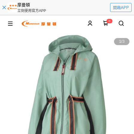
摩曼頓
開啟APP
立刻使用官方APP
0
1
/
3