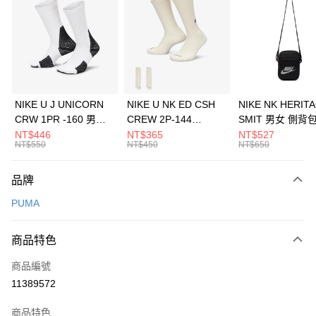
3 期 0 利率 每期
NT$526
21家銀行
合作金庫商業銀行
第一商業銀行
LINE Pay
華南商業銀行
彰化商業銀行
Apple Pay
上海商業儲蓄銀行
台北富邦商業銀行
國泰世華商業銀行
兆豐國際商業銀行
悠遊付
臺灣中小企業銀行
台中商業銀行
NIKE U J UNICORN
NIKE U NK ED CSH
NIKE NK HERIT
匯豐（台灣）商業銀行
華泰商業銀行
CRW 1PR -160 男女
CREW 2P-144
SMIT 男女 側背
全盈+PAY
聯邦商業銀行
遠東國際商業銀行
中統襪 FZ3393100
EMBRDY 男女 短統襪
BA5871010
NT$446
NT$365
NT$527
元大商業銀行
永豐商業銀行
NT$550
NT$450
NT$650
AFTEE先享後付
FZ3073133
玉山商業銀行
星展（台灣）商業銀行
相關說明
台新國際商業銀行
中國信託商業銀行
品牌
【關於「AFTEE先享後付」】
台灣樂天信用卡公司
AFTEE先享後付是「在收到商品之後才付款」的支付方式。 讓您購物簡單
運送方式
PUMA
便利好安心！
１．簡單：不需註冊會員、不需綁卡、不需儲值。
7-11取貨(快速到店)
２．便利：只要手機號碼，簡訊認證，即可結帳。
商品特色
每筆NT$100，滿NT$1,500(含以上)免運費
３．安心：先確認商品／服務後，再付款。
商品編號
宅配
【「AFTEE先享後付」結帳流程】
１．於結帳方式選擇「AFTEE先享後付」後，將跳轉至「AFTEE先享後付」
11389572
每筆NT$100，滿NT$1,500(含以上)免運費
結帳頁面，進行簡訊認證並確認金額後，即可完成結帳。
２．訂單成立數日內，您將收到繳費通知簡訊。
商品特色
付款後門市自取