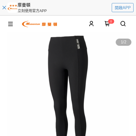
摩曼頓
開啟APP
立刻使用官方APP
0
1
/
2