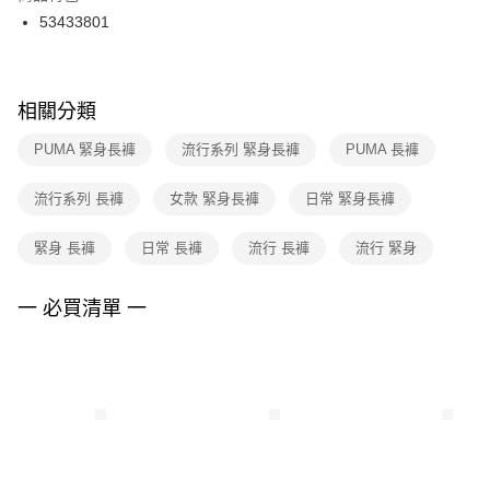
３．收到繳費通知簡訊後14天內，點擊此簡訊中的連結，可透過四大超商／
53433801
每筆NT$100，滿NT$1,500(含以上)免運費
ATM／網路銀行／等多元方式進行付款，方視為交易完成。
※ 請注意：結帳手續完成當下不需立刻繳費，但若您需要取消訂單，請聯絡
購買商品的店家。未經商家同意取消之訂單仍視為有效，需透過AFTEE先享
後付繳納相關費用。
※ 交易是否成功請以「AFTEE先享後付 」之結帳頁面顯示為準，若有關於
相關分類
是否繳費成功／繳費後需取消欲退款等相關疑問，請聯繫「AFTEE先享後付
客戶支援中心」
https://netprotections.freshdesk.com/support/home
PUMA 緊身長褲
流行系列 緊身長褲
PUMA 長褲
【注意事項】
流行系列 長褲
女款 緊身長褲
日常 緊身長褲
１．透過由恩沛科技股份有限公司提供之「AFTEE先享後付」服務完成之交
易，需依本服務之必要範圍內提供個人資料，並將交易相關給付款項請求債
權轉讓予恩沛科技股份有限公司。
緊身 長褲
日常 長褲
流行 長褲
流行 緊身
２．關於個人資料處理事宜，請瀏覽以下網址：
https://aftee.tw/terms/#terms3
３．未成年的使用者請事先徵得法定代理人或監護人之同意方可使用
一 必買清單 一
「AFTEE先享後付」，若未經同意申辦者引起之損失，本公司不負相關責
任。
４．使用「AFTEE先享後付」時，將依據個別帳號之用戶狀況，依本公司即
時審查核予不同之上限額度；若仍有額度不足之情形，本公司將視審查結果
請求用戶進行身份認證。
５．嚴禁一人註冊多個帳號或使用他人資訊註冊。若發現惡意使用之情形，
恩沛科技股份有限公司將有權停止該用戶之使用額度並採取法律行動。