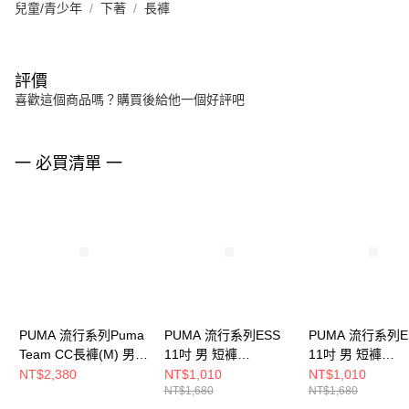
兒童/青少年
下著
長褲
評價
喜歡這個商品嗎？購買後給他一個好評吧
一 必買清單 一
PUMA 流行系列Puma
PUMA 流行系列ESS
PUMA 流行系列E
Team CC長褲(M) 男
11吋 男 短褲
11吋 男 短褲
長褲 63094801
62965993
62965901
NT$2,380
NT$1,010
NT$1,010
NT$1,680
NT$1,680