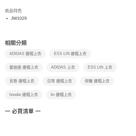
結帳頁面，進行簡訊認證並確認金額後，即可完成結帳。
２．訂單成立數日內，您將收到繳費通知簡訊。
商品特色
付款後門市自取
３．收到繳費通知簡訊後14天內，點擊此簡訊中的連結，可透過四大超商／
JW1029
每筆NT$100，滿NT$1,500(含以上)免運費
ATM／網路銀行／等多元方式進行付款，方視為交易完成。
※ 請注意：結帳手續完成當下不需立刻繳費，但若您需要取消訂單，請聯絡
購買商品的店家。未經商家同意取消之訂單仍視為有效，需透過AFTEE先享
後付繳納相關費用。
※ 交易是否成功請以「AFTEE先享後付 」之結帳頁面顯示為準，若有關於
相關分類
是否繳費成功／繳費後需取消欲退款等相關疑問，請聯繫「AFTEE先享後付
客戶支援中心」
https://netprotections.freshdesk.com/support/home
ADIDAS 連帽上衣
ESS LIN 連帽上衣
【注意事項】
愛迪達 連帽上衣
ADIDAS 上衣
ESS LIN 上衣
１．透過由恩沛科技股份有限公司提供之「AFTEE先享後付」服務完成之交
易，需依本服務之必要範圍內提供個人資料，並將交易相關給付款項請求債
權轉讓予恩沛科技股份有限公司。
女款 連帽上衣
日常 連帽上衣
保暖 連帽上衣
２．關於個人資料處理事宜，請瀏覽以下網址：
https://aftee.tw/terms/#terms3
hoodie 連帽上衣
lin 連帽上衣
３．未成年的使用者請事先徵得法定代理人或監護人之同意方可使用
「AFTEE先享後付」，若未經同意申辦者引起之損失，本公司不負相關責
任。
一 必買清單 一
４．使用「AFTEE先享後付」時，將依據個別帳號之用戶狀況，依本公司即
時審查核予不同之上限額度；若仍有額度不足之情形，本公司將視審查結果
請求用戶進行身份認證。
５．嚴禁一人註冊多個帳號或使用他人資訊註冊。若發現惡意使用之情形，
恩沛科技股份有限公司將有權停止該用戶之使用額度並採取法律行動。