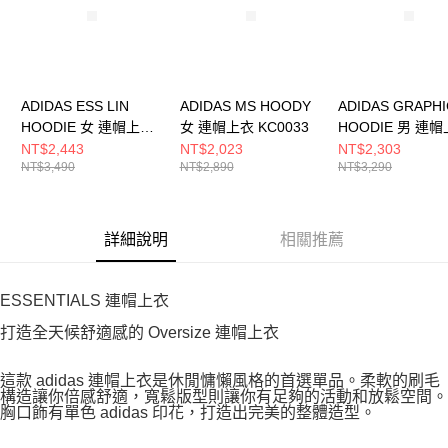
ADIDAS ESS LIN
ADIDAS MS HOODY
ADIDAS GRAPHI
HOODIE 女 連帽上衣
女 連帽上衣 KC0033
HOODIE 男 連
JX5495
JX3059
NT$2,443
NT$2,023
NT$2,303
NT$3,490
NT$2,890
NT$3,290
詳細說明
相關推薦
ESSENTIALS 連帽上衣
打造全天候舒適感的 Oversize 連帽上衣
這款 adidas 連帽上衣是休閒慵懶風格的首選單品。柔軟的刷毛
構造讓你倍感舒適，寬鬆版型則讓你有足夠的活動和放鬆空間。
胸口飾有單色 adidas 印花，打造出完美的整體造型。