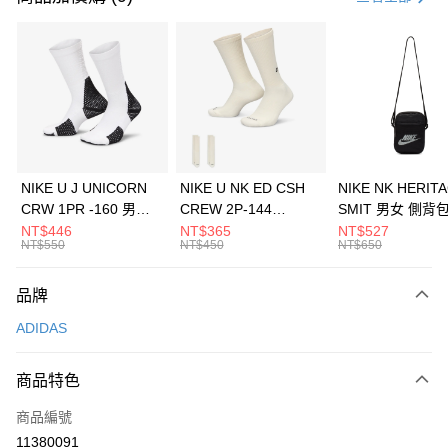
信用卡分期付款
3 期 0 利率 每期
NT$1,163
21家銀行
合作金庫商業銀行
第一商業銀行
LINE Pay
華南商業銀行
彰化商業銀行
Apple Pay
上海商業儲蓄銀行
台北富邦商業銀行
國泰世華商業銀行
兆豐國際商業銀行
悠遊付
臺灣中小企業銀行
台中商業銀行
NIKE U J UNICORN
NIKE U NK ED CSH
NIKE NK HERIT
匯豐（台灣）商業銀行
華泰商業銀行
CRW 1PR -160 男女
CREW 2P-144
SMIT 男女 側背
全盈+PAY
聯邦商業銀行
遠東國際商業銀行
中統襪 FZ3393100
EMBRDY 男女 短統襪
BA5871010
NT$446
NT$365
NT$527
元大商業銀行
永豐商業銀行
NT$550
NT$450
NT$650
AFTEE先享後付
FZ3073133
玉山商業銀行
星展（台灣）商業銀行
相關說明
台新國際商業銀行
中國信託商業銀行
品牌
【關於「AFTEE先享後付」】
台灣樂天信用卡公司
AFTEE先享後付是「在收到商品之後才付款」的支付方式。 讓您購物簡單
運送方式
ADIDAS
便利好安心！
１．簡單：不需註冊會員、不需綁卡、不需儲值。
7-11取貨(快速到店)
２．便利：只要手機號碼，簡訊認證，即可結帳。
商品特色
每筆NT$100，滿NT$1,500(含以上)免運費
３．安心：先確認商品／服務後，再付款。
商品編號
宅配
【「AFTEE先享後付」結帳流程】
１．於結帳方式選擇「AFTEE先享後付」後，將跳轉至「AFTEE先享後付」
11380091
每筆NT$100，滿NT$1,500(含以上)免運費