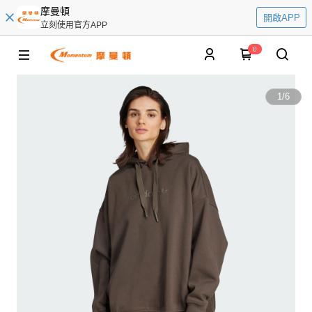
摩曼頓
開啟APP
立刻使用官方APP
0
1
/
6