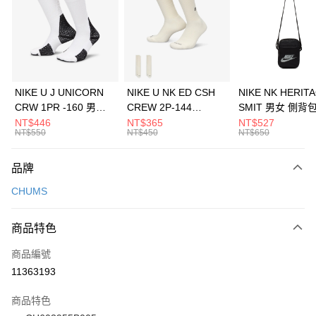
3 期 0 利率 每期
NT$993
21家銀行
合作金庫商業銀行
第一商業銀行
LINE Pay
華南商業銀行
彰化商業銀行
Apple Pay
上海商業儲蓄銀行
台北富邦商業銀行
國泰世華商業銀行
兆豐國際商業銀行
悠遊付
臺灣中小企業銀行
台中商業銀行
NIKE U J UNICORN
NIKE U NK ED CSH
NIKE NK HERIT
匯豐（台灣）商業銀行
華泰商業銀行
CRW 1PR -160 男女
CREW 2P-144
SMIT 男女 側背
全盈+PAY
聯邦商業銀行
遠東國際商業銀行
中統襪 FZ3393100
EMBRDY 男女 短統襪
BA5871010
NT$446
NT$365
NT$527
元大商業銀行
永豐商業銀行
NT$550
NT$450
NT$650
AFTEE先享後付
FZ3073133
玉山商業銀行
星展（台灣）商業銀行
相關說明
台新國際商業銀行
中國信託商業銀行
品牌
【關於「AFTEE先享後付」】
台灣樂天信用卡公司
AFTEE先享後付是「在收到商品之後才付款」的支付方式。 讓您購物簡單
運送方式
CHUMS
便利好安心！
１．簡單：不需註冊會員、不需綁卡、不需儲值。
7-11取貨(快速到店)
２．便利：只要手機號碼，簡訊認證，即可結帳。
商品特色
每筆NT$100，滿NT$1,500(含以上)免運費
３．安心：先確認商品／服務後，再付款。
商品編號
宅配
【「AFTEE先享後付」結帳流程】
１．於結帳方式選擇「AFTEE先享後付」後，將跳轉至「AFTEE先享後付」
11363193
每筆NT$100，滿NT$1,500(含以上)免運費
結帳頁面，進行簡訊認證並確認金額後，即可完成結帳。
２．訂單成立數日內，您將收到繳費通知簡訊。
商品特色
付款後門市自取
３．收到繳費通知簡訊後14天內，點擊此簡訊中的連結，可透過四大超商／