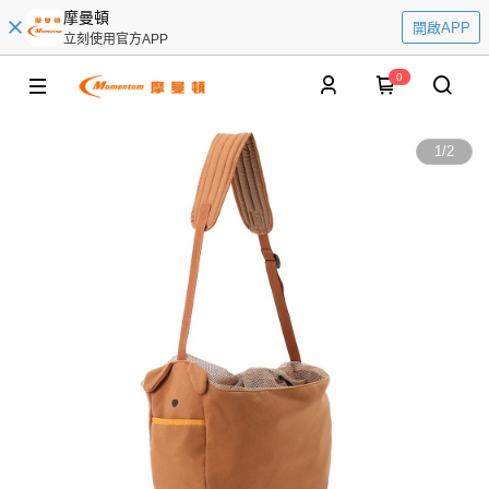
摩曼頓
開啟APP
立刻使用官方APP
0
1
/
2