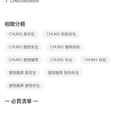
CH603955B005
每筆NT$100，滿NT$1,500(含以上)免運費
ATM／網路銀行／等多元方式進行付款，方視為交易完成。
※ 請注意：結帳手續完成當下不需立刻繳費，但若您需要取消訂單，請聯絡
購買商品的店家。未經商家同意取消之訂單仍視為有效，需透過AFTEE先享
後付繳納相關費用。
※ 交易是否成功請以「AFTEE先享後付 」之結帳頁面顯示為準，若有關於
相關分類
是否繳費成功／繳費後需取消欲退款等相關疑問，請聯繫「AFTEE先享後付
客戶支援中心」
https://netprotections.freshdesk.com/support/home
CHUMS 肩背包
CHUMS 狗狗背包
【注意事項】
CHUMS 寵物背包
CHUMS 攜帶狗狗
１．透過由恩沛科技股份有限公司提供之「AFTEE先享後付」服務完成之交
易，需依本服務之必要範圍內提供個人資料，並將交易相關給付款項請求債
權轉讓予恩沛科技股份有限公司。
CHUMS 寵物攜帶
CHUMS 外出
CHUMS 棕色
２．關於個人資料處理事宜，請瀏覽以下網址：
https://aftee.tw/terms/#terms3
寵物攜帶 肩背包
寵物攜帶 狗狗背包
３．未成年的使用者請事先徵得法定代理人或監護人之同意方可使用
「AFTEE先享後付」，若未經同意申辦者引起之損失，本公司不負相關責
任。
寵物攜帶 寵物背包
４．使用「AFTEE先享後付」時，將依據個別帳號之用戶狀況，依本公司即
時審查核予不同之上限額度；若仍有額度不足之情形，本公司將視審查結果
請求用戶進行身份認證。
一 必買清單 一
５．嚴禁一人註冊多個帳號或使用他人資訊註冊。若發現惡意使用之情形，
恩沛科技股份有限公司將有權停止該用戶之使用額度並採取法律行動。