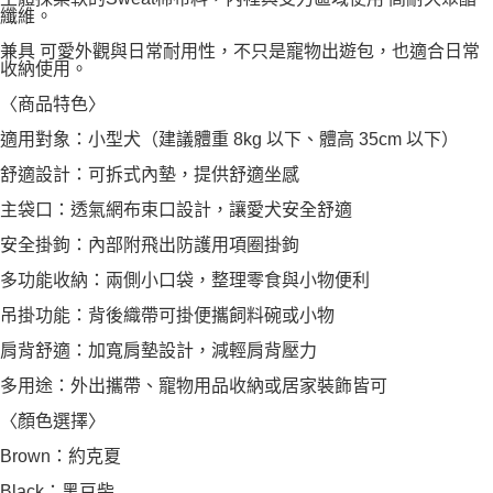
纖維。
兼具 可愛外觀與日常耐用性，不只是寵物出遊包，也適合日常
收納使用。
〈商品特色〉
適用對象：小型犬（建議體重 8kg 以下、體高 35cm 以下）
舒適設計：可拆式內墊，提供舒適坐感
主袋口：透氣網布束口設計，讓愛犬安全舒適
安全掛鉤：內部附飛出防護用項圈掛鉤
多功能收納：兩側小口袋，整理零食與小物便利
吊掛功能：背後織帶可掛便攜飼料碗或小物
肩背舒適：加寬肩墊設計，減輕肩背壓力
多用途：外出攜帶、寵物用品收納或居家裝飾皆可
〈顏色選擇〉
Brown：約克夏
Black：黑豆柴