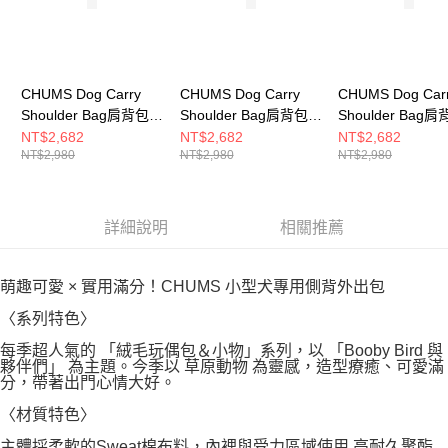
CHUMS Dog Carry
CHUMS Dog Carry
CHUMS Dog Car
Shoulder Bag肩背包
Shoulder Bag肩背包
Shoulder Bag
黑色 CH603955K001
Brown Mix
Black Mix
NT$2,682
NT$2,682
NT$2,682
NT$2,980
NT$2,980
NT$2,980
CH603955B074
CH603955K044
詳細說明
相關推薦
萌趣可愛 × 實用滿分！CHUMS 小型犬專用側背外出包
〈系列特色〉
每季超人氣的 「絨毛玩偶包＆小物」系列，以 「Booby Bird 與
夥伴們」 為主題。今季以 草原動物 為靈感，造型療癒、可愛滿
分，帶著出門心情大好。
〈材質特色〉
主體採柔軟的Sweat棉布料，內裡與受力區域使用 高耐久聚酯