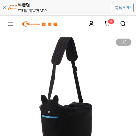
摩曼頓
開啟APP
立刻使用官方APP
0
1
/
2