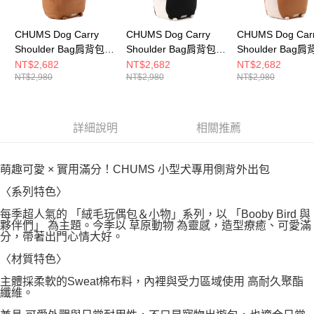
CHUMS Dog Carry
CHUMS Dog Carry
CHUMS Dog Car
Shoulder Bag肩背包
Shoulder Bag肩背包
Shoulder Bag
棕色 CH603955B005
Black Mix
Brown Mix
NT$2,682
NT$2,682
NT$2,682
NT$2,980
NT$2,980
NT$2,980
CH603955K044
CH603955B074
詳細說明
相關推薦
萌趣可愛 × 實用滿分！CHUMS 小型犬專用側背外出包
〈系列特色〉
每季超人氣的 「絨毛玩偶包＆小物」系列，以 「Booby Bird 與
夥伴們」 為主題。今季以 草原動物 為靈感，造型療癒、可愛滿
分，帶著出門心情大好。
〈材質特色〉
主體採柔軟的Sweat棉布料，內裡與受力區域使用 高耐久聚酯
纖維。