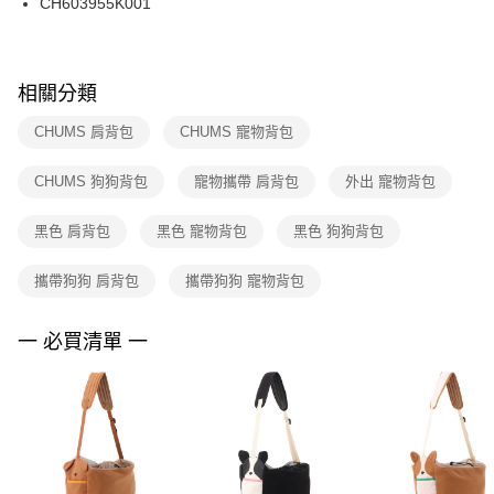
CH603955K001
每筆NT$100，滿NT$1,500(含以上)免運費
ATM／網路銀行／等多元方式進行付款，方視為交易完成。
※ 請注意：結帳手續完成當下不需立刻繳費，但若您需要取消訂單，請聯絡
購買商品的店家。未經商家同意取消之訂單仍視為有效，需透過AFTEE先享
後付繳納相關費用。
※ 交易是否成功請以「AFTEE先享後付 」之結帳頁面顯示為準，若有關於
相關分類
是否繳費成功／繳費後需取消欲退款等相關疑問，請聯繫「AFTEE先享後付
客戶支援中心」
https://netprotections.freshdesk.com/support/home
CHUMS 肩背包
CHUMS 寵物背包
【注意事項】
CHUMS 狗狗背包
寵物攜帶 肩背包
外出 寵物背包
１．透過由恩沛科技股份有限公司提供之「AFTEE先享後付」服務完成之交
易，需依本服務之必要範圍內提供個人資料，並將交易相關給付款項請求債
權轉讓予恩沛科技股份有限公司。
黑色 肩背包
黑色 寵物背包
黑色 狗狗背包
２．關於個人資料處理事宜，請瀏覽以下網址：
https://aftee.tw/terms/#terms3
攜帶狗狗 肩背包
攜帶狗狗 寵物背包
３．未成年的使用者請事先徵得法定代理人或監護人之同意方可使用
「AFTEE先享後付」，若未經同意申辦者引起之損失，本公司不負相關責
任。
一 必買清單 一
４．使用「AFTEE先享後付」時，將依據個別帳號之用戶狀況，依本公司即
時審查核予不同之上限額度；若仍有額度不足之情形，本公司將視審查結果
請求用戶進行身份認證。
５．嚴禁一人註冊多個帳號或使用他人資訊註冊。若發現惡意使用之情形，
恩沛科技股份有限公司將有權停止該用戶之使用額度並採取法律行動。