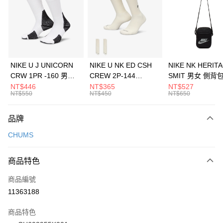
3 期 0 利率 每期
NT$993
21家銀行
合作金庫商業銀行
第一商業銀行
LINE Pay
華南商業銀行
彰化商業銀行
Apple Pay
上海商業儲蓄銀行
台北富邦商業銀行
國泰世華商業銀行
兆豐國際商業銀行
悠遊付
臺灣中小企業銀行
台中商業銀行
NIKE U J UNICORN
NIKE U NK ED CSH
NIKE NK HERIT
匯豐（台灣）商業銀行
華泰商業銀行
CRW 1PR -160 男女
CREW 2P-144
SMIT 男女 側背
全盈+PAY
聯邦商業銀行
遠東國際商業銀行
中統襪 FZ3393100
EMBRDY 男女 短統襪
BA5871010
NT$446
NT$365
NT$527
元大商業銀行
永豐商業銀行
NT$550
NT$450
NT$650
AFTEE先享後付
FZ3073133
玉山商業銀行
星展（台灣）商業銀行
相關說明
台新國際商業銀行
中國信託商業銀行
品牌
【關於「AFTEE先享後付」】
台灣樂天信用卡公司
AFTEE先享後付是「在收到商品之後才付款」的支付方式。 讓您購物簡單
運送方式
CHUMS
便利好安心！
１．簡單：不需註冊會員、不需綁卡、不需儲值。
7-11取貨(快速到店)
２．便利：只要手機號碼，簡訊認證，即可結帳。
商品特色
每筆NT$100，滿NT$1,500(含以上)免運費
３．安心：先確認商品／服務後，再付款。
商品編號
宅配
【「AFTEE先享後付」結帳流程】
１．於結帳方式選擇「AFTEE先享後付」後，將跳轉至「AFTEE先享後付」
11363188
每筆NT$100，滿NT$1,500(含以上)免運費
結帳頁面，進行簡訊認證並確認金額後，即可完成結帳。
２．訂單成立數日內，您將收到繳費通知簡訊。
商品特色
付款後門市自取
３．收到繳費通知簡訊後14天內，點擊此簡訊中的連結，可透過四大超商／