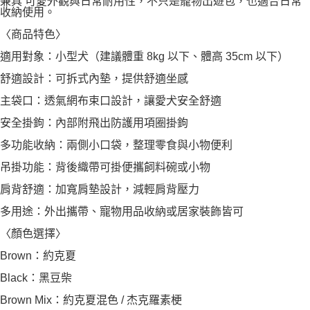
兼具 可愛外觀與日常耐用性，不只是寵物出遊包，也適合日常
收納使用。
〈商品特色〉
適用對象：小型犬（建議體重 8kg 以下、體高 35cm 以下）
舒適設計：可拆式內墊，提供舒適坐感
主袋口：透氣網布束口設計，讓愛犬安全舒適
安全掛鉤：內部附飛出防護用項圈掛鉤
多功能收納：兩側小口袋，整理零食與小物便利
吊掛功能：背後織帶可掛便攜飼料碗或小物
肩背舒適：加寬肩墊設計，減輕肩背壓力
多用途：外出攜帶、寵物用品收納或居家裝飾皆可
〈顏色選擇〉
Brown：約克夏
Black：黑豆柴
Brown Mix：約克夏混色 / 杰克羅素梗