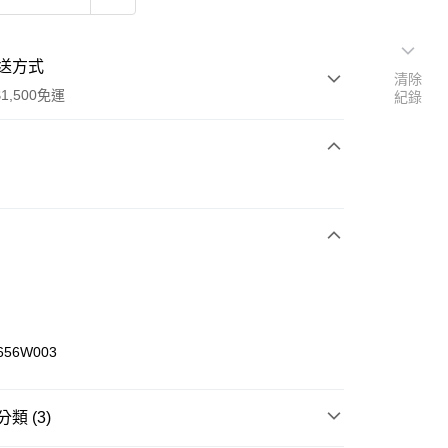
送方式
清除
1,500免運
紀錄
次付款
期付款
0 利率 每期
NT$460
21家銀行
庫商業銀行
第一商業銀行
業銀行
彰化商業銀行
業儲蓄銀行
台北富邦商業銀行
華商業銀行
兆豐國際商業銀行
656W003
小企業銀行
台中商業銀行
台灣）商業銀行
華泰商業銀行
業銀行
遠東國際商業銀行
類 (3)
業銀行
永豐商業銀行
享後付