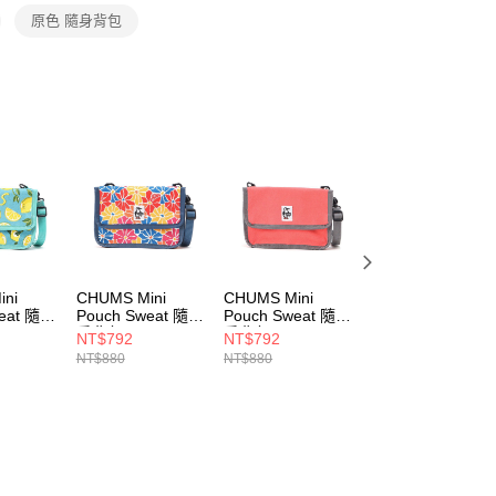
個人資料處理事宜，請瀏覽以下網址：
原色 隨身背包
ee.tw/terms/#terms3
年的使用者請事先徵得法定代理人或監護人之同意方可使用
E先享後付」，若未經同意申辦者引起之損失，本公司不負相關責
AFTEE先享後付」時，將依據個別帳號之用戶狀況，依本公司
核予不同之上限額度；若仍有額度不足之情形，本公司將視審查
用戶進行身份認證。
一人註冊多個帳號或使用他人資訊註冊。若發現惡意使用之情
科技股份有限公司將有權停止該用戶之使用額度並採取法律行
ini
CHUMS Mini
CHUMS Mini
CHUMS Mini
weat 隨身
Pouch Sweat 隨身
Pouch Sweat 隨身
Pouch Sweat 隨
肩背包
肩背包
肩背包
NT$792
NT$792
NT$792
3Z353
CH603653Z355
CH603653R016
CH603653N001
NT$880
NT$880
NT$880