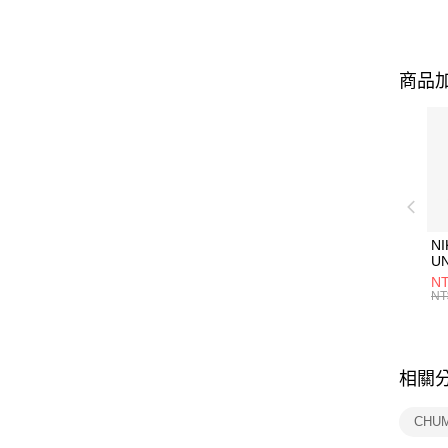
商品加
NI
U
1P
NT
統
NT
相關
CHU