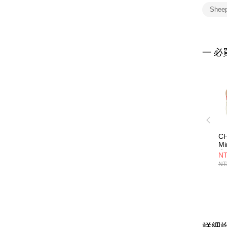
Shee
一 必
C
Mi
身
NT
色
NT
CH