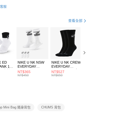
業銀行
星展（台灣）商業銀行
HUMS
配件
客服
際商業銀行
中國信託商業銀行
FTEE先享後付」】
包袋
其他包款
天信用卡公司
先享後付是「在收到商品之後才付款」的支付方式。 讓您購物簡單
心！
休閒戶外
配件
查看全部
：不需註冊會員、不需綁卡、不需儲值。
：只要手機號碼，簡訊認證，即可結帳。
(快速到店)
：先確認商品／服務後，再付款。
00，滿NT$1,500(含以上)免運費
EE先享後付」結帳流程】
方式選擇「AFTEE先享後付」後，將跳轉至「AFTEE先享後
頁面，進行簡訊認證並確認金額後，即可完成結帳。
00，滿NT$1,500(含以上)免運費
成立數日內，您將收到繳費通知簡訊。
費通知簡訊後14天內，點擊此簡訊中的連結，可透過四大超商
市自取
K ED
NIKE U NK NSW
NIKE U NK CREW
NIKE U NK
網路銀行／等多元方式進行付款，方視為交易完成。
ANK 1P
EVERYDAY
EVERYDAY
EVERYDAY LTW
00，滿NT$1,500(含以上)免運費
：結帳手續完成當下不需立刻繳費，但若您需要取消訂單，請聯
 男 中統
ESSENTIAL CR
BBALL 3PR 男女
ANKLE 3PR 男女
NT$365
NT$527
NT$365
的店家。未經商家同意取消之訂單仍視為有效，需透過AFTEE
8104
男女 短統襪
長統襪
踝襪 SX7677010
NT$450
NT$650
NT$450
繳納相關費用。
DX5089103
DA2123010
否成功請以「AFTEE先享後付 」之結帳頁面顯示為準，若有關於
功／繳費後需取消欲退款等相關疑問，請聯繫「AFTEE先享後
援中心」
https://netprotections.freshdesk.com/support/home
項】
恩沛科技股份有限公司提供之「AFTEE先享後付」服務完成之
ep Mini Bag 隨身背包
CHUMS 背包
依本服務之必要範圍內提供個人資料，並將交易相關給付款項請
讓予恩沛科技股份有限公司。