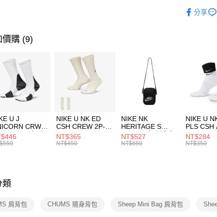
玉山商
品牌
C
相關說明
分享
台新國
【關於「A
運動配件
台灣樂
AFTEE
便利好安
運動類型
運送方式
價購 (9)
１．簡單
２．便利
7-11取貨
３．安心
每筆NT$1
【「AFT
宅配
１．於結帳
付」結帳
每筆NT$1
２．訂單
３．收到繳
付款後門
KE U J
NIKE U NK ED
NIKE NK
NIKE U N
／ATM／
NICORN CRW
CSH CREW 2P-
HERITAGE S
PLS CSH 
每筆NT$1
※ 請注意
R -160 男女 中
144 EMBRDY 男
SMIT 男女 側背包
144 DBL
$446
NT$365
NT$527
NT$284
絡購買商品
襪 FZ3393100
女 短統襪
BA5871010
襪 DH405
$550
NT$450
NT$650
NT$350
先享後付
FZ3073133
※ 交易是
是否繳費成
付客戶支
分類
【注意事
１．透過由
MS 肩背包
CHUMS 隨身背包
Sheep Mini Bag 肩背包
She
交易，需
求債權轉