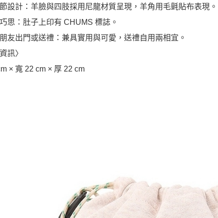
節設計：羊臉與四肢採用尼龍材質呈現，羊角用毛氈貼布表現。
巧思：肚子上印有 CHUMS 標誌。
朋友出門或送禮：兼具實用與可愛，送禮自用兩相宜。
資訊〉
cm × 寬 22 cm × 厚 22 cm