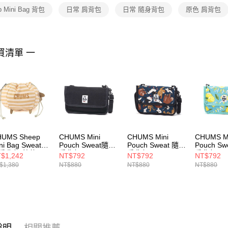
２．關於
p Mini Bag 背包
日常 肩背包
日常 隨身背包
原色 肩背包
https://aft
３．未成
「AFTE
任。
買清單 一
４．使用「
即時審查
結果請求
５．嚴禁
形，恩沛
動。
HUMS Sheep
CHUMS Mini
CHUMS Mini
CHUMS M
ni Bag Sweat隨
Pouch Sweat隨身
Pouch Sweat 隨身
Pouch S
肩背包 芥黃/原
肩背包
肩背包
肩背包
$1,242
NT$792
NT$792
NT$792
CH603653K001
CH603653Z354
CH60365
$1,380
NT$880
NT$880
NT$880
603656Y067