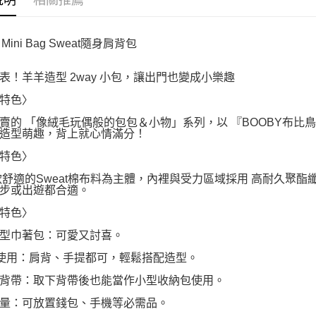
說明
相關推薦
 Mini Bag Sweat隨身肩背包
表！羊羊造型 2way 小包，讓出門也變成小樂趣
特色〉
賣的 「像絨毛玩偶般的包包＆小物」系列，以 『BOOBY布比
造型萌趣，背上就心情滿分！
特色〉
軟舒適的Sweat棉布料為主體，內裡與受力區域採用 高耐久聚
步或出遊都合適。
特色〉
型巾著包：可愛又討喜。
y 使用：肩背、手提都可，輕鬆搭配造型。
背帶：取下背帶後也能當作小型收納包使用。
量：可放置錢包、手機等必需品。