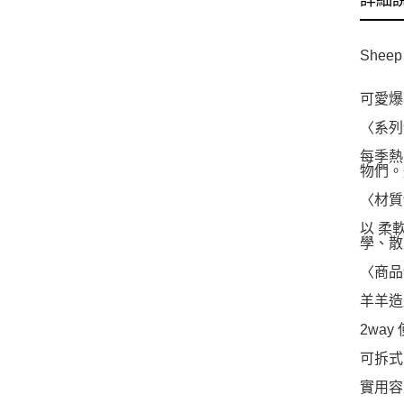
詳細
Sheep
可愛爆
〈系列
每季熱
物們。
〈材質
以 柔
學、散
〈商品
羊羊造
2wa
可拆式
實用容