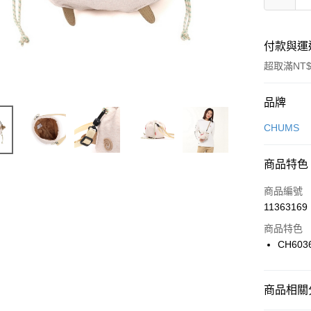
付款與運
超取滿NT$
付款方式
品牌
信用卡一
CHUMS
信用卡分
商品特色
3 期 
商品編號
合作金
LINE Pay
11363169
華南商
Apple Pay
上海商
商品特色
國泰世
CH603
悠遊付
臺灣中
匯豐（
全盈+PAY
聯邦商
商品相關分
元大商
AFTEE先