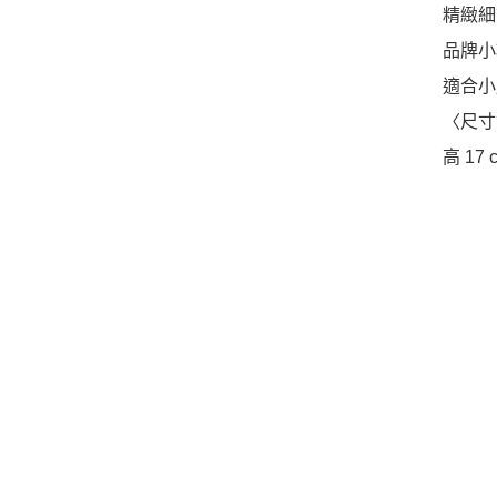
精緻細
品牌小
適合小
〈尺寸
高 17 