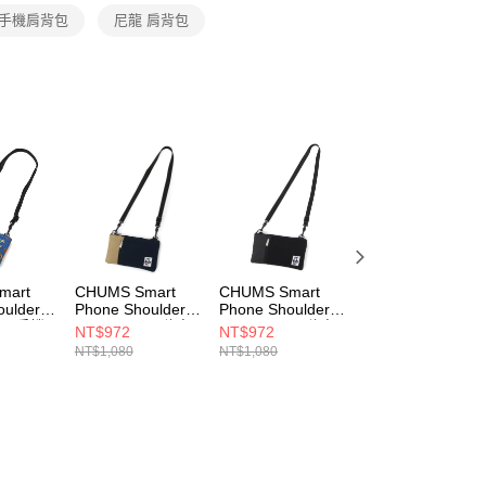
個人資料處理事宜，請瀏覽以下網址：
 手機肩背包
尼龍 肩背包
ee.tw/terms/#terms3
年的使用者請事先徵得法定代理人或監護人之同意方可使用
E先享後付」，若未經同意申辦者引起之損失，本公司不負相關責
AFTEE先享後付」時，將依據個別帳號之用戶狀況，依本公司
核予不同之上限額度；若仍有額度不足之情形，本公司將視審查
用戶進行身份認證。
一人註冊多個帳號或使用他人資訊註冊。若發現惡意使用之情
科技股份有限公司將有權停止該用戶之使用額度並採取法律行
mart
CHUMS Smart
CHUMS Smart
CHUMS Rope
oulder
Phone Shoulder
Phone Shoulder
Shoulder Pouch
ylon手機
Sweat Nylon隨身
Sweat Nylon隨身
Sweat Nylon隨身
NT$972
NT$972
NT$1,242
Fish
肩背包
肩背包
手機肩背包
NT$1,080
NT$1,080
NT$1,380
1Z405
(iPhone14/14 Pro
(iPhone14/14 Pro
CH603815K018
可收納)
可收納)
CH603611N016
CH603611K018