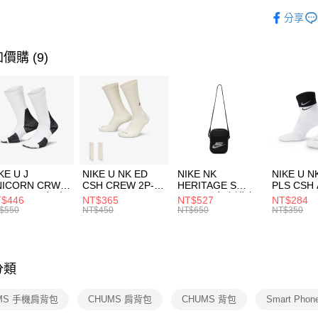
玉山商
品牌
C
相關說明
分享
台新國
【關於「A
運動配件
台灣樂
AFTEE
便利好安
運動類型
運送方式
價購 (9)
１．簡單
２．便利
7-11取貨
３．安心
每筆NT$1
【「AFT
宅配
１．於結帳
付」結帳
每筆NT$1
２．訂單
３．收到繳
付款後門
KE U J
NIKE U NK ED
NIKE NK
NIKE U N
／ATM／
NICORN CRW
CSH CREW 2P-
HERITAGE S
PLS CSH 
每筆NT$1
※ 請注意
R -160 男女 中
144 EMBRDY 男
SMIT 男女 側背包
144 DBL
$446
NT$365
NT$527
NT$284
絡購買商品
襪 FZ3393100
女 短統襪
BA5871010
襪 DH405
$550
NT$450
NT$650
NT$350
先享後付
FZ3073133
※ 交易是
是否繳費成
付客戶支
分類
【注意事
１．透過由
MS 手機肩背包
CHUMS 肩背包
CHUMS 背包
Smart Ph
交易，需
求債權轉