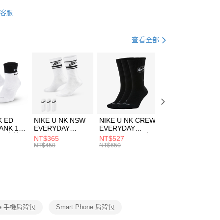
業銀行
星展（台灣）商業銀行
HUMS
配件
客服
際商業銀行
中國信託商業銀行
FTEE先享後付」】
包袋
其他包款
天信用卡公司
先享後付是「在收到商品之後才付款」的支付方式。 讓您購物簡單
心！
休閒戶外
配件
查看全部
：不需註冊會員、不需綁卡、不需儲值。
：只要手機號碼，簡訊認證，即可結帳。
(快速到店)
：先確認商品／服務後，再付款。
00，滿NT$1,500(含以上)免運費
EE先享後付」結帳流程】
方式選擇「AFTEE先享後付」後，將跳轉至「AFTEE先享後
頁面，進行簡訊認證並確認金額後，即可完成結帳。
00，滿NT$1,500(含以上)免運費
成立數日內，您將收到繳費通知簡訊。
費通知簡訊後14天內，點擊此簡訊中的連結，可透過四大超商
市自取
K ED
NIKE U NK NSW
NIKE U NK CREW
NIKE U NK
網路銀行／等多元方式進行付款，方視為交易完成。
ANK 1P
EVERYDAY
EVERYDAY
EVERYDAY LTW
00，滿NT$1,500(含以上)免運費
：結帳手續完成當下不需立刻繳費，但若您需要取消訂單，請聯
 男 中統
ESSENTIAL CR
BBALL 3PR 男女
ANKLE 3PR 男女
NT$365
NT$527
NT$365
的店家。未經商家同意取消之訂單仍視為有效，需透過AFTEE
8104
男女 短統襪
長統襪
踝襪 SX7677010
NT$450
NT$650
NT$450
繳納相關費用。
DX5089103
DA2123010
否成功請以「AFTEE先享後付 」之結帳頁面顯示為準，若有關於
功／繳費後需取消欲退款等相關疑問，請聯繫「AFTEE先享後
援中心」
https://netprotections.freshdesk.com/support/home
項】
恩沛科技股份有限公司提供之「AFTEE先享後付」服務完成之
one 手機肩背包
Smart Phone 肩背包
依本服務之必要範圍內提供個人資料，並將交易相關給付款項請
讓予恩沛科技股份有限公司。