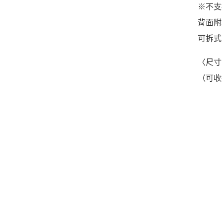
※不支
背面附
可拆式
〈尺寸資
（可收納 