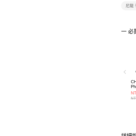
尼龍
一 必
CH
Ph
Sw
NT
手
NT
CH