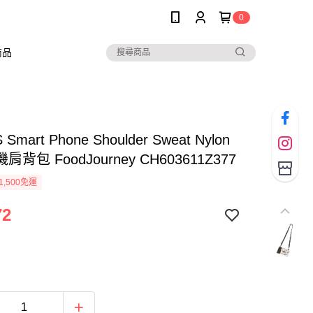
0
商品
Smart Phone Shoulder Sweat Nylon
背包 FoodJourney CH603611Z377
1,500免運
72