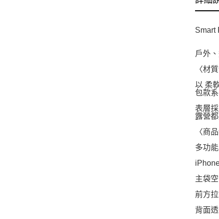
詳細
Smart
戶外、
〈材質
以 柔
包款系
表層採
露營都
〈商品
多功能
iPhon
主袋空
前方拉
背面透