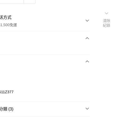
送方式
清除
1,500免運
紀錄
次付款
期付款
0 利率 每期
NT$360
21家銀行
庫商業銀行
第一商業銀行
業銀行
彰化商業銀行
業儲蓄銀行
台北富邦商業銀行
華商業銀行
兆豐國際商業銀行
611Z377
小企業銀行
台中商業銀行
台灣）商業銀行
華泰商業銀行
業銀行
遠東國際商業銀行
類 (3)
業銀行
永豐商業銀行
享後付