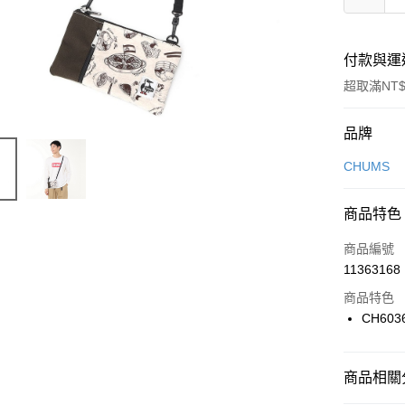
付款與運
超取滿NT$
付款方式
品牌
信用卡一
CHUMS
信用卡分
商品特色
3 期 
商品編號
合作金
LINE Pay
11363168
華南商
Apple Pay
上海商
商品特色
國泰世
CH603
悠遊付
臺灣中
匯豐（
全盈+PAY
聯邦商
商品相關分
元大商
AFTEE先